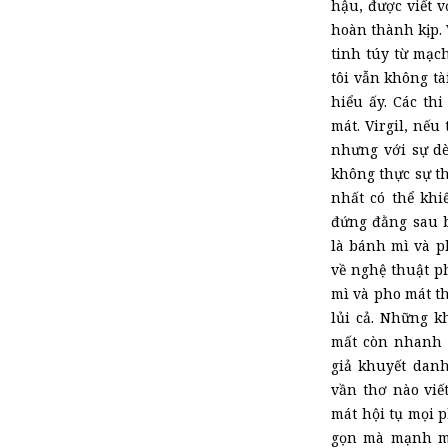
hậu, được viết v
hoàn thành kịp. 
tinh túy từ mạch
tôi vẫn không tà
hiểu ấy. Các th
mát. Virgil, nếu
nhưng với sự dè
không thực sự th
nhất có thể khi
đứng đằng sau b
là bánh mì và p
về nghệ thuật p
mì và pho mát th
lủi cả. Những k
mất còn nhanh 
giả khuyết danh
vần thơ nào viế
mát hội tụ mọi p
gọn mà mạnh mẽ