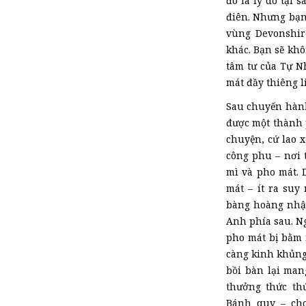
đó là lý do tại 
điên. Nhưng bạn
vùng Devonshir
khác. Bạn sẽ khô
tâm tư của Tự N
mát đầy thiêng l
Sau chuyến hành
được một thành p
chuyện, cứ lao 
công phu – nơi 
mì và pho mát. D
mát – ít ra suy
bàng hoàng nhận
Anh phía sau. N
pho mát bị bằm 
càng kinh khủng 
bồi bàn lại man
thưởng thức th
Bánh quy – cho