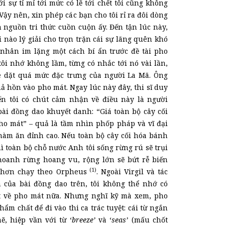
ới sự tỉ mỉ tới mức có lẽ tới chết tôi cũng không
Vậy nên, xin phép các bạn cho tôi rỉ ra đôi dòng
 nguồn tri thức cuồn cuộn ấy. Đến tận lúc này,
i nào lý giải cho trọn trặn cái sự lãng quên khó
i nhân im lặng một cách bí ẩn trước đề tài pho
 tôi nhớ không lầm, từng có nhắc tới nó vài lần,
 dặt quá mức đặc trưng của người La Mã. Ông
ả hồn vào pho mát. Ngay lúc này đây, thi sĩ duy
ến tôi có chút cảm nhận về điều này là người
ài đồng dao khuyết danh: “Giá toàn bộ cây cối
ho mát” – quả là tầm nhìn phốp pháp và vĩ đại
hàm ăn đỉnh cao. Nếu toàn bộ cây cối hóa bánh
ì toàn bộ chỗ nước Anh tôi sống rừng rú sẽ trụi
hoanh rừng hoang vu, rộng lớn sẽ bứt rễ biến
(1)
hơn chạy theo Orpheus
. Ngoài Virgil và tác
 của bài đồng dao trên, tôi không thể nhớ có
t về pho mát nữa. Nhưng nghĩ kỹ mà xem, pho
hẩm chất để đi vào thi ca trác tuyệt: cái từ ngắn
, hiệp vần với từ ‘
breeze’
và ‘
seas’
(mấu chốt