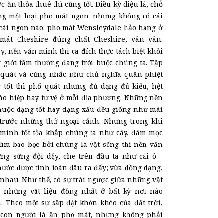
 ăn thỏa thuê thì cũng tốt. Điều kỳ diệu là, chỗ
ng một loại pho mát ngon, nhưng không có cái
cái ngon nào: pho mát Wensleydale hảo hạng ở
 mát Cheshire đúng chất Cheshire, vân vân.
y, nền văn minh thi ca đích thực tách biệt khỏi
 giới tầm thường đang trói buộc chúng ta. Tập
 quát và cứng nhắc như chủ nghĩa quân phiệt
ục tốt thì phổ quát nhưng đủ dạng đủ kiểu, hệt
ào hiệp hay tự vệ ở mỗi địa phương. Những nền
uộc dạng tốt hay dạng xấu đều giống như mái
 trước những thứ ngoại cảnh. Nhưng trong khi
minh tốt tỏa khắp chúng ta như cây, đâm mọc
ùm bao bọc bởi chúng là vật sống thì nền văn
ng sững đội dậy, che trên đầu ta như cái ô –
hước được tính toán đâu ra đấy; vừa đồng dạng,
nhau. Như thế, có sự trái ngược giữa những vật
à những vật liệu đồng nhất ở bất kỳ nơi nào
. Theo một sự sắp đặt khôn khéo của đất trời,
con người là ăn pho mát, nhưng không phải