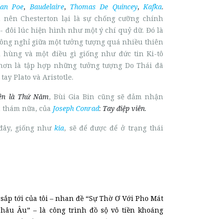
lan Poe
,
Baudelaire
,
Thomas De Quincey
,
Kafka
.
 nên Chesterton lại là sự chống cưỡng chính
- đôi lúc hiện hình như một ý chí quỷ dữ. Đó là
hông nghỉ giữa một tưởng tượng quá nhiều thiên
 hùng và một điều gì giống như đức tin Ki-tô
hơn là tập hợp những tưởng tượng Do Thái đã
tay Plato và Aristotle.
ên là Thứ Năm
, Bùi Gia Bin cũng sẽ đảm nhận
h thám nữa, của
Joseph Conrad
:
Tay điệp viên
.
đây, giống như
kia
, sẽ để được để ở trạng thái
sắp tới của tôi – nhan đề “Sự Thờ Ơ Với Pho Mát
hâu Âu” – là công trình đồ sộ vô tiền khoáng