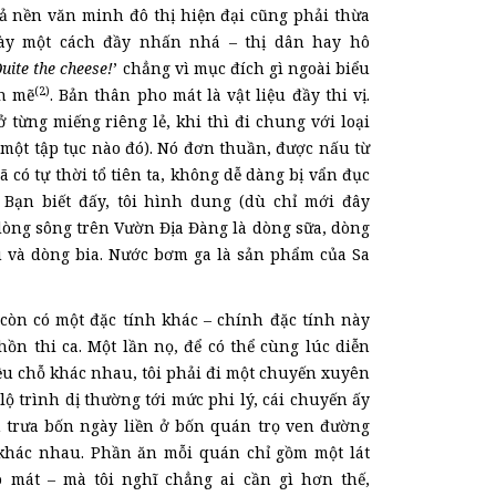
cả nền văn minh đô thị hiện đại cũng phải thừa
ày một cách đầy nhấn nhá – thị dân hay hô
uite the cheese!
’ chẳng vì mục đích gì ngoài biểu
(2)
h mẽ
. Bản thân pho mát là vật liệu đầy thi vị.
ở từng miếng riêng lẻ, khi thì đi chung với loại
một tập tục nào đó). Nó đơn thuần, được nấu từ
ã có tự thời tổ tiên ta, không dễ dàng bị vẩn đục
 Bạn biết đấy, tôi hình dung (dù chỉ mới đây
dòng sông trên Vườn Địa Đàng là dòng sữa, dòng
 và dòng bia. Nước bơm ga là sản phẩm của Sa
òn có một đặc tính khác – chính đặc tính này
hồn thi ca. Một lần nọ, để có thể cùng lúc diễn
ều chỗ khác nhau, tôi phải đi một chuyến xuyên
lộ trình dị thường tới mức phi lý, cái chuyến ấy
n trưa bốn ngày liền ở bốn quán trọ ven đường
khác nhau. Phần ăn mỗi quán chỉ gồm một lát
 mát – mà tôi nghĩ chẳng ai cần gì hơn thế,