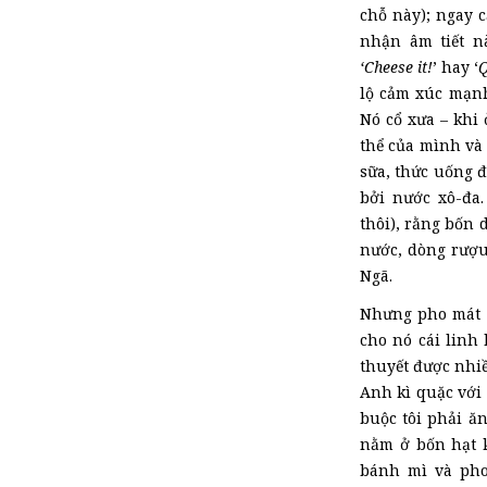
chỗ này); ngay 
nhận âm tiết n
‘Cheese it!
’ hay ‘
Q
lộ cảm xúc mạn
Nó cổ xưa – khi 
thể của mình và 
sữa, thức uống đ
bởi nước xô-đa.
thôi), rằng bốn 
nước, dòng rượu
Ngã.
Nhưng pho mát c
cho nó cái linh 
thuyết được nhi
Anh kì quặc với 
buộc tôi phải ă
nằm ở bốn hạt 
bánh mì và pho