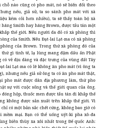
ì chỗ nào cũng có pho mát, nó sẽ biến đổi theo
hưng nếu, giả sử, ta so sánh pho mát với xà
liệu kém cỏi hơn nhiều), ta sẽ thấy toàn bộ xà
 hãng Smith hay hãng Brown, được tẩu tán một
khắp thế giới. Nếu người da đỏ có xà phòng thì
phòng của Smith. Nếu Đạt-lai Lạt-ma có xà phòng
à phòng của Brown. Trong thứ xà phòng đó của
ó thứ gì tinh tế, lạ lùng mang đậm dấu ấn Phật
g có vẻ dịu dàng và đặc trưng của vùng đất Tây
ạt-lai Lạt-ma có lẽ không ăn pho mát (vì ông ta
), nhưng nếu giả sử ông ta có ăn pho mát thật,
oại pho mát được dân địa phương làm, thứ pho
hật sự với cuộc sống và thế giới quan của ông.
ồ đóng hộp, thuốc men được tẩu tán đi khắp thế
ng không được sản xuất trên khắp thế giới. Vì
 chỉ có một bản sắc chết cứng, không bao giờ có
i mềm mại. Bạn có thể uống uýt-ki pha xô-đa
ng biên thùy xa xôi nhất trong Đế quốc Anh: