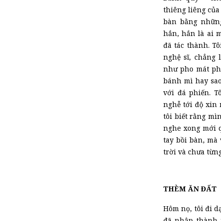
thiêng liêng của
bàn bằng những 
hắn, hắn là ai 
đã tác thành. Tô
nghệ sĩ, chẳng
như pho mát ph
bánh mì hay sao
với đá phiến. T
nghễ tới độ xin
tôi biết rằng mì
nghe xong mới q
tay bồi bàn, mà 
trời và chưa từng
THÈM ĂN ĐẤT
Hôm nọ, tôi đi 
đã nhập thành m