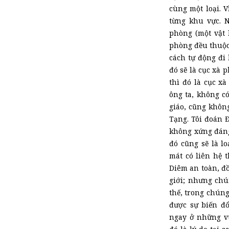
cùng một loại. V
từng khu vực. N
phòng (một vật 
phòng đều thuộc
cách tự động đi 
đó sẽ là cục xà 
thì đó là cục x
ông ta, không c
giáo, cũng khôn
Tạng. Tôi đoán Đ
không xứng đáng
đó cũng sẽ là l
mát có liên hệ t
Diêm an toàn, đ
giới; nhưng chú
thế, trong chúng
được sự biến đổ
ngay ở những vù