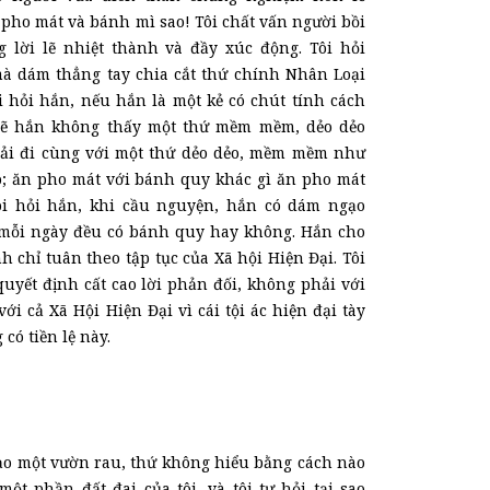
 pho mát và bánh mì sao! Tôi chất vấn người bồi
lời lẽ nhiệt thành và đầy xúc động. Tôi hỏi
mà dám thẳng tay chia cắt thứ chính Nhân Loại
i hỏi hắn, nếu hắn là một kẻ có chút tính cách
 lẽ hắn không thấy một thứ mềm mềm, dẻo dẻo
ải đi cùng với một thứ dẻo dẻo, mềm mềm như
; ăn pho mát với bánh quy khác gì ăn pho mát
ôi hỏi hắn, khi cầu nguyện, hắn có dám ngạo
 mỗi ngày đều có bánh quy hay không. Hắn cho
nh chỉ tuân theo tập tục của Xã hội Hiện Đại. Tôi
uyết định cất cao lời phản đối, không phải với
với cả Xã Hội Hiện Đại vì cái tội ác hiện đại tày
 có tiền lệ này.
dạo một vườn rau, thứ không hiểu bằng cách nào
ột phần đất đai của tôi, và tôi tự hỏi tại sao