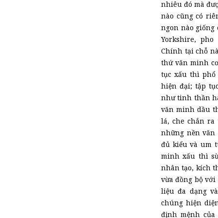
nhiêu đó mà được
nào cũng có riê
ngon nào giống 
Yorkshire, pho
Chính tại chỗ nà
thứ văn minh cơ
tục xấu thì phổ
hiện đại; tập t
như tinh thần h
văn minh dầu th
lá, che chắn ra
những nền văn 
đủ kiểu và um t
minh xấu thì sừ
nhân tạo, kích t
vừa đồng bộ với 
liệu đa dạng v
chúng hiện diện
định mệnh của 