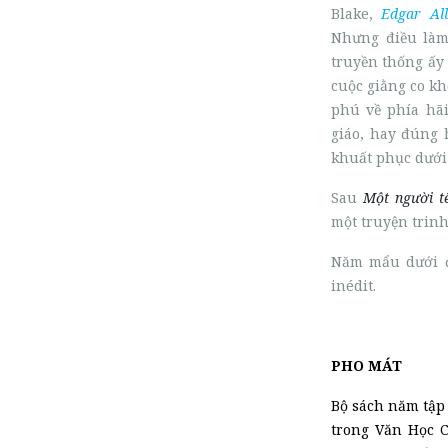
Blake,
Edgar Al
Nhưng điều làm
truyền thống ấy 
cuộc giằng co k
phú về phía hãi
giáo, hay đúng 
khuất phục dưới 
Sau
Một người t
một truyện trin
Năm mẩu dưới 
inédit.
PHO MÁT
Bộ sách năm tập 
trong Văn Học C