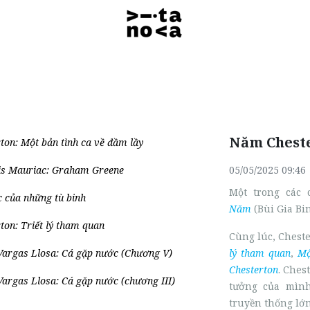
Năm Chest
ton: Một bản tình ca về đầm lầy
is Mauriac: Graham Greene
05/05/2025 09:46
Một trong các 
 của những tù binh
Năm
(Bùi Gia Bin
ton: Triết lý tham quan
Cùng lúc, Chest
Vargas Llosa: Cá gặp nước (Chương V)
lý tham quan
,
Mộ
Chesterton
.
Chest
argas Llosa: Cá gặp nước (chương III)
tưởng của mình
truyền thống lớn