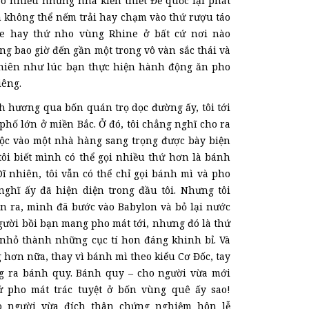
sao nhiều những nhà kiến thiết Đế quốc lại phát
 không thể nếm trải hay chạm vào thứ rượu táo
e hay thứ nho vùng Rhine ở bất cứ nơi nào
ng bao giờ đến gần một trong vô vàn sắc thái và
hiên như lúc bạn thực hiện hành động ăn pho
iêng.
 hương qua bốn quán trọ dọc đường ấy, tôi tới
hố lớn ở miền Bắc. Ở đó, tôi chẳng nghĩ cho ra
xộc vào một nhà hàng sang trọng được bày biện
tôi biết mình có thể gọi nhiều thứ hơn là bánh
ĩ nhiên, tôi vẫn có thể chỉ gọi bánh mì và pho
 nghĩ ấy đã hiện diện trong đầu tôi. Nhưng tôi
 ra, mình đã bước vào Babylon và bỏ lại nước
gười bồi bạn mang pho mát tới, nhưng đó là thứ
nhỏ thành những cục tí hon đáng khinh bỉ. Và
hơn nữa, thay vì bánh mì theo kiểu Cơ Đốc, tay
g ra bánh quy. Bánh quy – cho người vừa mới
ứ pho mát trác tuyệt ở bốn vùng quê ấy sao!
 người vừa đích thân chứng nghiệm hôn lễ