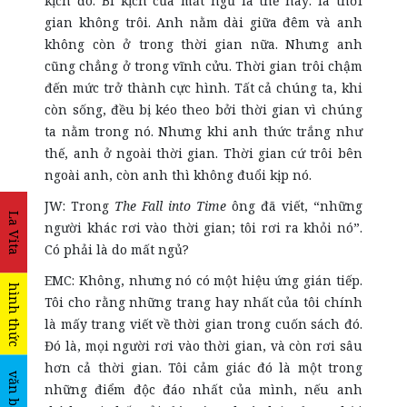
kịch đó. Bi kịch của mất ngủ là thế này: là thời
gian không trôi. Anh nằm dài giữa đêm và anh
không còn ở trong thời gian nữa. Nhưng anh
cũng chẳng ở trong vĩnh cửu. Thời gian trôi chậm
đến mức trở thành cực hình. Tất cả chúng ta, khi
còn sống, đều bị kéo theo bởi thời gian vì chúng
ta nằm trong nó. Nhưng khi anh thức trắng như
thế, anh ở ngoài thời gian. Thời gian cứ trôi bên
ngoài anh, còn anh thì không đuổi kịp nó.
JW: Trong
The Fall into Time
ông đã viết, “những
La Vita
người khác rơi vào thời gian; tôi rơi ra khỏi nó”.
Có phải là do mất ngủ?
EMC: Không, nhưng nó có một hiệu ứng gián tiếp.
hình thức
Tôi cho rằng những trang hay nhất của tôi chính
là mấy trang viết về thời gian trong cuốn sách đó.
Đó là, mọi người rơi vào thời gian, và còn rơi sâu
hơn cả thời gian. Tôi cảm giác đó là một trong
văn bản
những điểm độc đáo nhất của mình, nếu anh