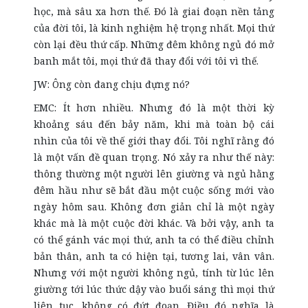
học, mà sâu xa hơn thế. Đó là giai đoạn nền tảng
của đời tôi, là kinh nghiệm hệ trọng nhất. Mọi thứ
còn lại đều thứ cấp. Những đêm không ngủ đó mở
banh mắt tôi, mọi thứ đã thay đổi với tôi vì thế.
JW: Ông còn đang chịu đựng nó?
EMC: Ít hơn nhiều. Nhưng đó là một thời kỳ
khoảng sáu đến bảy năm, khi mà toàn bộ cái
nhìn của tôi về thế giới thay đổi. Tôi nghĩ rằng đó
là một vấn đề quan trọng. Nó xảy ra như thế này:
thông thường một người lên giường và ngủ hằng
đêm hầu như sẽ bắt đầu một cuộc sống mới vào
ngày hôm sau. Không đơn giản chỉ là một ngày
khác mà là một cuộc đời khác. Và bởi vậy, anh ta
có thể gánh vác mọi thứ, anh ta có thể điều chỉnh
bản thân, anh ta có hiện tại, tương lai, vân vân.
Nhưng với một người không ngủ, tính từ lúc lên
giường tới lúc thức dậy vào buổi sáng thì mọi thứ
liên tục, không có đứt đoạn. Điều đó nghĩa là