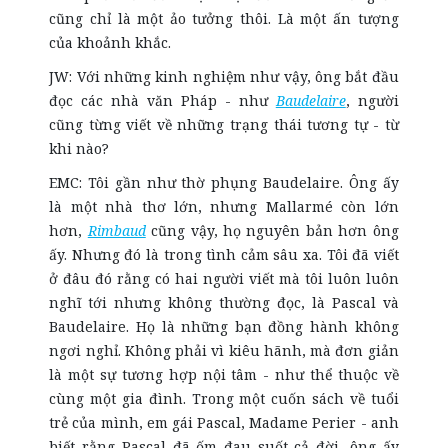
cũng chỉ là một ảo tưởng thôi. Là một ấn tượng
của khoảnh khắc.
JW: Với những kinh nghiệm như vậy, ông bắt đầu
đọc các nhà văn Pháp - như
Baudelaire
, người
cũng từng viết về những trạng thái tương tự - từ
khi nào?
EMC: Tôi gần như thờ phụng Baudelaire. Ông ấy
là một nhà thơ lớn, nhưng Mallarmé còn lớn
hơn,
Rimbaud
cũng vậy, họ nguyên bản hơn ông
ấy. Nhưng đó là trong tình cảm sâu xa. Tôi đã viết
ở đâu đó rằng có hai người viết mà tôi luôn luôn
nghĩ tới nhưng không thường đọc, là Pascal và
Baudelaire. Họ là những bạn đồng hành không
ngơi nghỉ. Không phải vì kiêu hãnh, mà đơn giản
là một sự tương hợp nội tâm - như thể thuộc về
cùng một gia đình. Trong một cuốn sách về tuổi
trẻ của mình, em gái Pascal, Madame Perier - anh
biết rằng Pascal đã ốm đau suốt cả đời, ông ấy