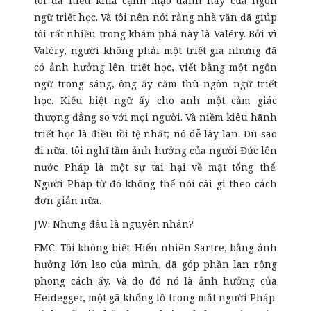
tôi đã hiểu khía cạnh mạo danh này của ngôn
ngữ triết học. Và tôi nên nói rằng nhà văn đã giúp
tôi rất nhiều trong khám phá này là Valéry. Bởi vì
Valéry, người không phải một triết gia nhưng đã
có ảnh hưởng lên triết học, viết bằng một ngôn
ngữ trong sáng, ông ấy căm thù ngôn ngữ triết
học. Kiểu biệt ngữ ấy cho anh một cảm giác
thượng đẳng so với mọi người. Và niềm kiêu hãnh
triết học là điều tồi tệ nhất; nó dễ lây lan. Dù sao
đi nữa, tôi nghĩ tầm ảnh hưởng của người Đức lên
nước Pháp là một sự tai hại về mặt tổng thể.
Người Pháp từ đó không thể nói cái gì theo cách
đơn giản nữa.
JW: Nhưng đâu là nguyên nhân?
EMC: Tôi không biết. Hiển nhiên Sartre, bằng ảnh
hưởng lớn lao của mình, đã góp phần lan rộng
phong cách ấy. Và do đó nó là ảnh hưởng của
Heidegger, một gã khổng lồ trong mắt người Pháp.