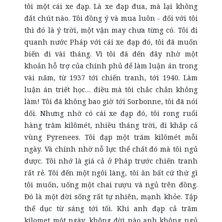
tôi một cái xe đạp. Là xe đạp đua, mà lại không
đắt chút nào. Tôi đồng ý và mua luôn - đối với tôi
thì đó là ý trời, một vận may chưa từng có. Tôi đi
quanh nước Pháp với cái xe đạp đó, tôi đã muốn
biến đi vài tháng. Vì tôi đã đến đây nhờ một
khoản hỗ trợ của chính phủ để làm luận án trong
vài năm, từ 1937 tới chiến tranh, tới 1940. Làm
luận án triết học… điều mà tôi chắc chắn không
làm! Tôi đã không bao giờ tới Sorbonne, tôi đã nói
dối. Nhưng nhờ có cái xe đạp đó, tôi rong ruổi
hàng trăm kilômét, nhiều tháng trời, đi khắp cả
vùng Pyrenees. Tôi đạp một trăm kilômét mỗi
ngày. Và chính nhờ nỗ lực thể chất đó mà tôi ngủ
được. Tôi nhớ là giá cả ở Pháp trước chiến tranh
rất rẻ. Tôi đến một ngôi làng, tôi ăn bất cứ thứ gì
tôi muốn, uống một chai rượu và ngủ trên đồng.
Đó là một đời sống rất tự nhiên, mạnh khỏe. Tập
thể dục từ sáng tới tối. Khi anh đạp cả trăm
kilomet một ngày, không đời nào anh không ngủ