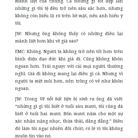
mãnh liệt của chúng. Cả những gì tốt đẹp lẫn
những gì tồi tệ đều trở nên sâu sắc hơn, nhưng
không còn biểu lộ rõ trên bề mặt, nếu anh hiểu ý
tôi.
JW: Nhưng ông không thấy có những điều lại
mãnh liệt hơn khi về già sao?
EMC: Không. Người ta không trở nên tốt hơn trên
bình diện đạo đức khi già đi. Cũng không khôn
ngoan hơn. Trái ngược với cái mọi người thường
nghĩ. Già đi không mang lại điều gì cả. Nhưng vì
người ta mệt mỏi hơn, nên trông có vẻ như khôn
ngoan.
JW: Trong
Về nỗi bất tiện bị sinh ra
ông đã viết:
“những gì gì tôi biết ở tuổi sáu mươi, tôi cũng đã
biết ở tuổi hai mươi. Bốn mươi năm cho một sự
xác nhận nặng nhọc, thừa thãi, đằng đẵng.” Điều
đó làm tôi ngạc nhiên đôi chút, có lẽ vì tôi không
muốn tin vào nó.