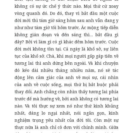
không có sự ức chế ý thức nào. Mọi thứ cứ xoay
vòng quanh đó. Do đó, thay vì bắt đầu một cuộc
đời mới thì tám giờ sáng hôm sau anh vẫn đang y
như như tám giờ tối hôm trước. Ác mộng tiếp diễn
không gián đoạn và đến sáng thì… bắt đầu gì
đây? Bởi vì làm gì có gì khác đêm hôm trước. Cuộc
đời mới không tồn tại. Cả ngày là khổ sở, sự liên
tục của khổ sở. Chà, khi mọi người gấp gáp tiến về
tương lai thì anh đứng bên ngoài. Và khi chuyện
đó kéo dài nhiều tháng nhiều năm, nó sẽ tác
động lên cảm giác của anh về mọi sự, cái nhìn
của anh về cuộc sống, mọi thứ bị bắt buộc phải
thay đổi. Anh chẳng còn nhìn thấy tương lai phía
trước để mà hướng về, bởi anh không có tương lai
nào. Và tôi thực sự xem nó như thứ kinh khủng
nhất, đáng lo ngại nhất, nói ngắn gọn, kinh
nghiệm trọng yếu nhất của đời tôi. Còn một sự
thực nữa là anh chỉ cô đơn với chính mình. Giữa