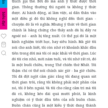
thích gọi thế. Bởi đó mà anh ý thức được thời
gian. Thông thường thì người ta không ý thức
được. Ai hành động, ai làm việc, ai dấn thân vào
biểu đạt
một điều gì đó thì không nghĩ đến thời gian -
chuyện đó là vô nghĩa. Nhưng ý thức về thời gian
chính là bằng chứng cho thấy anh đã bị đẩy
ra
ngoài
nó - anh bị tống xuất. Có thể gọi đó là một
kinh nghiệm triết học, hay siêu hình. Mà giờ tôi
nói cho anh biết, tôi còn nhớ rõ khoảnh khắc đầu
tiên trong đời mà tôi có mặc khải về thời gian. Lúc
đó tôi còn nhỏ, mới năm tuổi, và tôi nhớ rất rõ, đó
là một buổi chiều, trong Thế chiến thứ Nhất. Tôi
thậm chí có thể nói chính xác giờ - ba giờ chiều.
Tôi đã đột ngột cảm giác rằng tôi đang quan sát
thời gian trôi, rằng tôi không phải một phần của
nó, tôi ở bên ngoài. Và tôi cho rằng cảm tri mà tôi
đã có, không kéo dài quá mười phút, là kinh
nghiệm có ý thức đầu tiên của nỗi buồn chán.
Buồn chán cũng là một kiểu ý thức đang thành