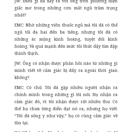
JW: Điều gì đã xảy ra với ông trên phương diện
giấc mơ trong những cơn mất ngủ trầm trọng
nhất?
EMC: Nhờ những viên thuốc ngủ mà tôi đã có thể
ngủ tối đa hai đến ba tiếng, nhưng tôi đã có
những ác mộng kinh hoàng, tuyệt đối kinh
hoàng. Và quá mạnh đến mức tôi thức dậy tim đập
thình thịch.
JW: Ông có nhận được phản hồi nào từ những gì
mình viết về cảm giác bị đẩy ra ngoài thời gian
không?
EMC: Có chứ. Tôi đã gặp nhiều người nhận ra
chính mình trong những gì tôi nói. Họ nhận ra
cảm giác đó, vì tôi nhận được rất nhiều thư. Có
thể họ chưa từng diễn đạt nó ra, nhưng họ viết:
“Tôi đã sống y như vậy,” họ có cùng cảm giác về
tồn tại.