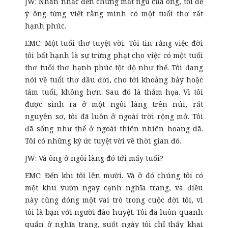
JW: Nhân nhắc đến chứng mất ngủ của ông, tôi để
ý ông từng viết rằng mình có một tuổi thơ rất
hạnh phúc.
EMC: Một tuổi thơ tuyệt vời. Tôi tin rằng việc đời
tôi bất hạnh là sự trừng phạt cho việc có một tuổi
thơ tuổi thơ hạnh phúc tột độ như thế. Tôi đang
nói về tuổi thơ đầu đời, cho tới khoảng bảy hoặc
tám tuổi, không hơn. Sau đó là thảm họa. Vì tôi
được sinh ra ở một ngôi làng trên núi, rất
nguyên sơ, tôi đã luôn ở ngoài trời rộng mở. Tôi
đã sống như thể ở ngoài thiên nhiên hoang dã.
Tôi có những ký ức tuyệt vời về thời gian đó.
JW: Và ông ở ngôi làng đó tới mấy tuổi?
EMC: Đến khi tôi lên mười. Và ở đó chúng tôi có
một khu vườn ngay cạnh nghĩa trang, và điều
này cũng đóng một vai trò trong cuộc đời tôi, vì
tôi là bạn với người đào huyệt. Tôi đã luôn quanh
quẩn ở nghĩa trang, suốt ngày tôi chỉ thấy khai