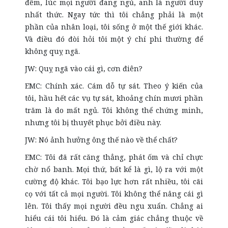
đêm, lúc mọi người đang ngủ, anh là người duy
nhất thức. Ngay tức thì tôi chẳng phải là một
phần của nhân loại, tôi sống ở một thế giới khác.
Và điều đó đòi hỏi tôi một ý chí phi thường để
không quỵ ngã.
JW: Quỵ ngã vào cái gì, cơn điên?
EMC: Chính xác. Cám dỗ tự sát. Theo ý kiến của
tôi, hầu hết các vụ tự sát, khoảng chín mươi phần
trăm là do mất ngủ. Tôi không thể chứng minh,
nhưng tôi bị thuyết phục bởi điều này.
JW: Nó ảnh hưởng ông thế nào về thể chất?
EMC: Tôi đã rất căng thẳng, phát ốm và chỉ chực
chờ nổ banh. Mọi thứ, bất kể là gì, lộ ra với một
cường độ khác. Tôi bạo lực hơn rất nhiều, tôi cãi
cọ với tất cả mọi người. Tôi không thể nâng cái gì
lên. Tôi thấy mọi người đều ngu xuẩn. Chẳng ai
hiểu cái tôi hiểu. Đó là cảm giác chẳng thuộc về