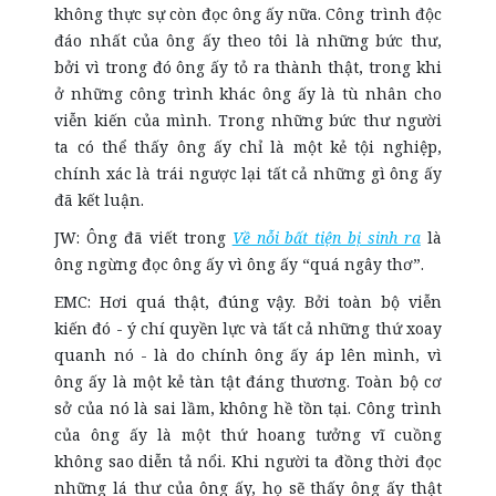
không thực sự còn đọc ông ấy nữa. Công trình độc
đáo nhất của ông ấy theo tôi là những bức thư,
bởi vì trong đó ông ấy tỏ ra thành thật, trong khi
ở những công trình khác ông ấy là tù nhân cho
viễn kiến của mình. Trong những bức thư người
ta có thể thấy ông ấy chỉ là một kẻ tội nghiệp,
chính xác là trái ngược lại tất cả những gì ông ấy
đã kết luận.
JW: Ông đã viết trong
Về nỗi bất tiện bị sinh ra
là
ông ngừng đọc ông ấy vì ông ấy “quá ngây thơ”.
EMC: Hơi quá thật, đúng vậy. Bởi toàn bộ viễn
kiến đó - ý chí quyền lực và tất cả những thứ xoay
quanh nó - là do chính ông ấy áp lên mình, vì
ông ấy là một kẻ tàn tật đáng thương. Toàn bộ cơ
sở của nó là sai lầm, không hề tồn tại. Công trình
của ông ấy là một thứ hoang tưởng vĩ cuồng
không sao diễn tả nổi. Khi người ta đồng thời đọc
những lá thư của ông ấy, họ sẽ thấy ông ấy thật