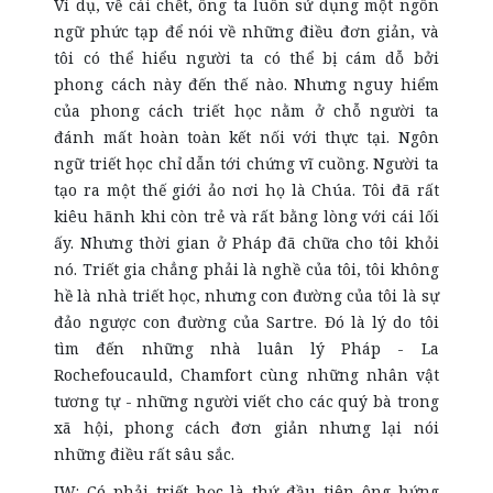
Ví dụ, về cái chết, ông ta luôn sử dụng một ngôn
ngữ phức tạp để nói về những điều đơn giản, và
tôi có thể hiểu người ta có thể bị cám dỗ bởi
phong cách này đến thế nào. Nhưng nguy hiểm
của phong cách triết học nằm ở chỗ người ta
đánh mất hoàn toàn kết nối với thực tại. Ngôn
ngữ triết học chỉ dẫn tới chứng vĩ cuồng. Người ta
tạo ra một thế giới ảo nơi họ là Chúa. Tôi đã rất
kiêu hãnh khi còn trẻ và rất bằng lòng với cái lối
ấy. Nhưng thời gian ở Pháp đã chữa cho tôi khỏi
nó. Triết gia chẳng phải là nghề của tôi, tôi không
hề là nhà triết học, nhưng con đường của tôi là sự
đảo ngược con đường của Sartre. Đó là lý do tôi
tìm đến những nhà luân lý Pháp - La
Rochefoucauld, Chamfort cùng những nhân vật
tương tự - những người viết cho các quý bà trong
xã hội, phong cách đơn giản nhưng lại nói
những điều rất sâu sắc.
JW: Có phải triết học là thứ đầu tiên ông hứng