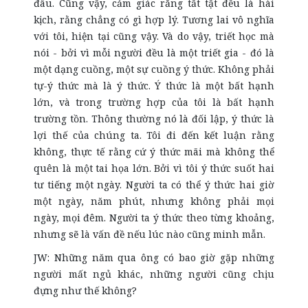
đâu. Cũng vậy, cảm giác rằng tất tật đều là hài
kịch, rằng chẳng có gì hợp lý. Tương lai vô nghĩa
với tôi, hiện tại cũng vậy. Và do vậy, triết học mà
nói - bởi vì mỗi người đều là một triết gia - đó là
một dạng cuồng, một sự cuồng ý thức. Không phải
tự-ý thức mà là ý thức. Ý thức là một bất hạnh
lớn, và trong trường hợp của tôi là bất hạnh
trường tồn. Thông thường nó là đối lập, ý thức là
lợi thế của chúng ta. Tôi đi đến kết luận rằng
không, thực tế rằng cứ ý thức mãi mà không thể
quên là một tai họa lớn. Bởi vì tôi ý thức suốt hai
tư tiếng một ngày. Người ta có thể ý thức hai giờ
một ngày, năm phút, nhưng không phải mọi
ngày, mọi đêm. Người ta ý thức theo từng khoảng,
nhưng sẽ là vấn đề nếu lúc nào cũng minh mẫn.
JW: Những năm qua ông có bao giờ gặp những
người mất ngủ khác, những người cũng chịu
đựng như thế không?