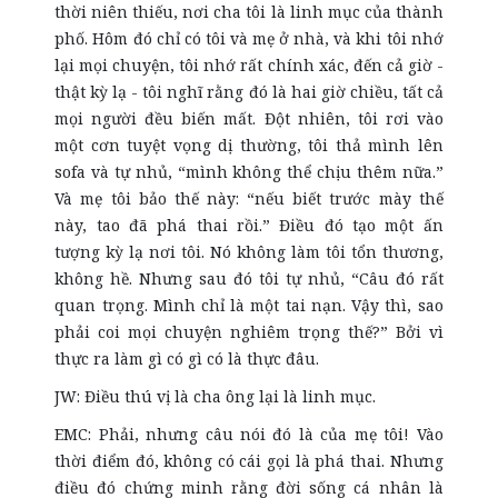
thời niên thiếu, nơi cha tôi là linh mục của thành
phố. Hôm đó chỉ có tôi và mẹ ở nhà, và khi tôi nhớ
lại mọi chuyện, tôi nhớ rất chính xác, đến cả giờ -
thật kỳ lạ - tôi nghĩ rằng đó là hai giờ chiều, tất cả
mọi người đều biến mất. Đột nhiên, tôi rơi vào
một cơn tuyệt vọng dị thường, tôi thả mình lên
sofa và tự nhủ, “mình không thể chịu thêm nữa.”
Và mẹ tôi bảo thế này: “nếu biết trước mày thế
này, tao đã phá thai rồi.” Điều đó tạo một ấn
tượng kỳ lạ nơi tôi. Nó không làm tôi tổn thương,
không hề. Nhưng sau đó tôi tự nhủ, “Câu đó rất
quan trọng. Mình chỉ là một tai nạn. Vậy thì, sao
phải coi mọi chuyện nghiêm trọng thế?” Bởi vì
thực ra làm gì có gì có là thực đâu.
JW: Điều thú vị là cha ông lại là linh mục.
EMC: Phải, nhưng câu nói đó là của mẹ tôi! Vào
thời điểm đó, không có cái gọi là phá thai. Nhưng
điều đó chứng minh rằng đời sống cá nhân là