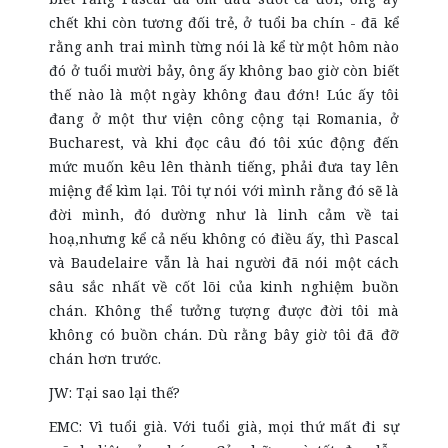
chết khi còn tương đối trẻ, ở tuổi ba chín - đã kể
rằng anh trai mình từng nói là kể từ một hôm nào
đó ở tuổi mười bảy, ông ấy không bao giờ còn biết
thế nào là một ngày không đau đớn! Lúc ấy tôi
đang ở một thư viện công cộng tại Romania, ở
Bucharest, và khi đọc câu đó tôi xúc động đến
mức muốn kêu lên thành tiếng, phải đưa tay lên
miệng để kìm lại. Tôi tự nói với mình rằng đó sẽ là
đời mình, đó dường như là linh cảm về tai
hoạ,nhưng kể cả nếu không có điều ấy, thì Pascal
và Baudelaire vẫn là hai người đã nói một cách
sâu sắc nhất về cốt lõi của kinh nghiệm buồn
chán. Không thể tưởng tượng được đời tôi mà
không có buồn chán. Dù rằng bây giờ tôi đã đỡ
chán hơn trước.
JW: Tại sao lại thế?
EMC: Vì tuổi già. Với tuổi già, mọi thứ mất đi sự