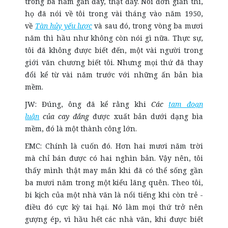
trong ba năm gần đây, thật đấy. Nói đơn giản thì,
họ đã nói về tôi trong vài tháng vào năm 1950,
về
Tàn hủy yếu lược
và sau đó, trong vòng ba mươi
năm thì hầu như không còn nói gì nữa. Thực sự,
tôi đã không được biết đến, một vài người trong
giới văn chương biết tôi. Nhưng mọi thứ đã thay
đổi kể từ vài năm trước với những ấn bản bìa
mềm.
JW: Đúng, ông đã kể rằng khi
Các
tam đoạn
luận
của cay đắng
được xuất bản dưới dạng bìa
mềm, đó là một thành công lớn.
EMC: Chính là cuốn đó. Hơn hai mươi năm trời
mà chỉ bán được có hai nghìn bản. Vậy nên, tôi
thấy mình thật may mắn khi đã có thể sống gần
ba mươi năm trong một kiểu lãng quên. Theo tôi,
bi kịch của một nhà văn là nổi tiếng khi còn trẻ -
điều đó cực kỳ tai hại. Nó làm mọi thứ trở nên
gượng ép, vì hầu hết các nhà văn, khi được biết