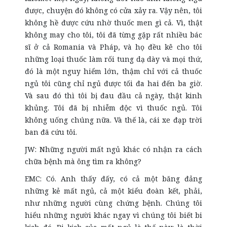
được, chuyện đó không có cửa xảy ra. Vậy nên, tôi
không hề được cứu nhờ thuốc men gì cả. Vì, thật
không may cho tôi, tôi đã từng gặp rất nhiều bác
sĩ ở cả Romania và Pháp, và họ đều kê cho tôi
những loại thuốc làm rối tung dạ dày và mọi thứ,
đó là một nguy hiểm lớn, thậm chỉ với cả thuốc
ngủ tôi cũng chỉ ngủ được tối đa hai đến ba giờ.
Và sau đó thì tôi bị đau đầu cả ngày, thật kinh
khủng. Tôi đã bị nhiễm độc vì thuốc ngủ. Tôi
không uống chúng nữa. Và thế là, cái xe đạp trời
ban đã cứu tôi.
JW: Những người mất ngủ khác có nhận ra cách
chữa bệnh mà ông tìm ra không?
EMC: Có. Anh thấy đấy, có cả một băng đảng
những kẻ mất ngủ, cả một kiểu đoàn kết, phải,
như những người cùng chứng bệnh. Chúng tôi
hiểu những người khác ngay vì chúng tôi biết bi