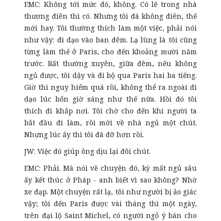
EMC: Không tới mức đó, không. Có lẽ trong nhà
thương điên thì có. Nhưng tôi đã không điên, thế
mới hay. Tôi thường thích làm một việc, phải nói
như vậy: đi dạo vào ban đêm. Lạ lùng là tôi cũng
từng làm thế ở Paris, cho đến khoảng mười năm
trước. Rất thường xuyên, giữa đêm, nếu không
ngủ được, tôi dậy và đi bộ qua Paris hai ba tiếng.
Giờ thì nguy hiểm quá rồi, không thể ra ngoài đi
dạo lúc bốn giờ sáng như thế nữa. Hồi đó tôi
thích đi khắp nơi. Tôi chờ cho đến khi người ta
bắt đầu đi làm, rồi mới về nhà ngủ một chút.
Nhưng lúc ấy thì tôi đã đỡ hơn rồi.
JW: Việc đó giúp ông dịu lại đôi chút.
EMC: Phải. Mà nói về chuyện đó, kỳ mất ngủ sâu
ấy kết thúc ở Pháp - anh biết vì sao không? Nhờ
xe đạp. Một chuyện rất lạ, tôi như người bị ảo giác
vậy; tôi đến Paris được vài tháng thì một ngày,
trên đại lộ Saint Michel, có người ngỏ ý bán cho