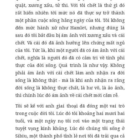
quật, xương xẩu, tử thi. Với tôi chết là thứ gì đó
rất hiển nhiên tới mức nó đã thực sự trở thành
một phần cuộc sống hằng ngày của tôi. Tôi không
đến mức hành xử như Hamlet, nhưng đúng là
sau đó tôi bắt đầu bị ám ảnh với xương xẩu và cái
chết. Và cái đó đã ảnh hưởng lên chứng mất ngủ
của tôi. Tức là, khi một người đã có ám ảnh với cái
chết, nghĩa là người đó đã có cảm tri về tính phi
thực của đời sống. Quá trình là như vậy. Không
phải ám ảnh với cái chết làm anh nhận ra đời
sống là không thật - mà là khi anh nhận ra rằng
đời sống là không thực chất, là hư vô, là ảo ảnh,
thì chính lúc đó ám ảnh về cái chết mới cắm rễ.
Tôi sẽ kể với anh giai thoại đã đóng một vai trò
trong cuộc đời tôi. Lúc đó tôi khoảng hai mươi hai
tuổi, và một ngày nọ tôi rơi vào một trạng thái
tuyệt vọng kinh khủng. Lúc đó chúng tôi sống ở
Sibiu, một thành phố tỉnh lẻ nơi tôi đã trải qua cả