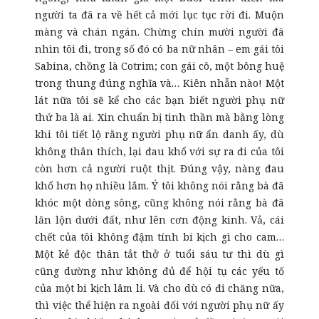
người ta đã ra về hết cả mới lục tục rời đi. Muộn
màng và chán ngán. Chừng chín mười người đã
nhìn tôi đi, trong số đó có ba nữ nhân – em gái tôi
Sabina, chồng là Cotrim; con gái cô, một bông huệ
trong thung đúng nghĩa và… Kiên nhẫn nào! Một
lát nữa tôi sẽ kể cho các bạn biết người phụ nữ
thứ ba là ai. Xin chuẩn bị tinh thần mà bằng lòng
khi tôi tiết lộ rằng người phụ nữ ẩn danh ấy, dù
không thân thích, lại đau khổ với sự ra đi của tôi
còn hơn cả người ruột thịt. Đúng vậy, nàng đau
khổ hơn họ nhiều lắm. Ý tôi không nói rằng bà đã
khóc một dòng sông, cũng không nói rằng bà đã
lăn lộn dưới đất, như lên cơn động kinh. Vả, cái
chết của tôi không đậm tính bi kịch gì cho cam…
Một kẻ độc thân tắt thở ở tuổi sáu tư thì dù gì
cũng dường như không đủ để hội tụ các yếu tố
của một bi kịch lâm li. Và cho dù có đi chăng nữa,
thì việc thể hiện ra ngoài đối với người phụ nữ ấy