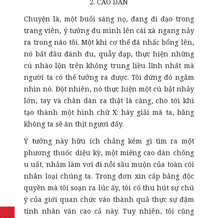
2. CAO DÁN
Chuyện là, một buổi sáng nọ, đang đi dạo trong
trang viên, ý tưởng đu mình lên cái xà ngang nảy
ra trong não tôi. Một khi cơ thể đã nhấc bổng lên,
nó bắt đầu đánh đu, quẫy đạp, thực hiện những
cú nhào lộn trên không trung liều lĩnh nhất mà
người ta có thể tưởng ra được. Tôi đứng đó ngắm
nhìn nó. Đột nhiên, nó thực hiện một cú bật nhảy
lớn, tay và chân dãn ra thật là căng, cho tới khi
tạo thành một hình chữ X: hãy giải mã ta, bằng
không ta sẽ ăn thịt ngươi đấy.
Ý tưởng này hữu ích chẳng kém gì tìm ra một
phương thuốc diệu kỳ, một miếng cao dán chống
u uất, nhằm làm vơi đi nỗi sầu muộn của toàn cõi
nhân loại chúng ta. Trong đơn xin cấp bằng độc
quyền mà tôi soạn ra lúc ấy, tôi cố thu hút sự chú
ý của giới quan chức vào thành quả thực sự đậm
tính nhân văn cao cả này. Tuy nhiên, tôi cũng