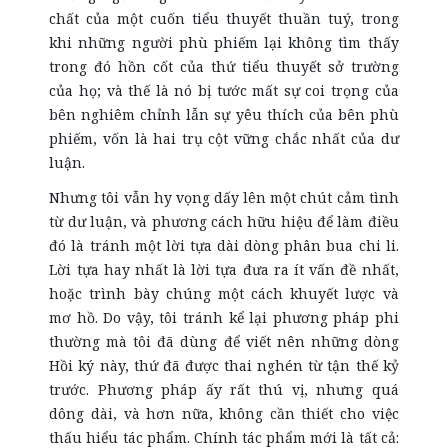
chất của một cuốn tiểu thuyết thuần tuý, trong
khi những người phù phiếm lại không tìm thấy
trong đó hồn cốt của thứ tiểu thuyết sở trường
của họ; và thế là nó bị tước mất sự coi trọng của
bên nghiêm chỉnh lẫn sự yêu thích của bên phù
phiếm, vốn là hai trụ cột vững chắc nhất của dư
luận.
Nhưng tôi vẫn hy vọng dấy lên một chút cảm tình
từ dư luận, và phương cách hữu hiệu để làm điều
đó là tránh một lời tựa dài dòng phân bua chi li.
Lời tựa hay nhất là lời tựa đưa ra ít vấn đề nhất,
hoặc trình bày chúng một cách khuyết lược và
mơ hồ. Do vậy, tôi tránh kể lại phương pháp phi
thường mà tôi đã dùng để viết nên những dòng
Hồi ký này, thứ đã được thai nghén từ tận thế kỷ
trước. Phương pháp ấy rất thú vị, nhưng quá
dông dài, và hơn nữa, không cần thiết cho việc
thấu hiểu tác phẩm. Chính tác phẩm mới là tất cả: