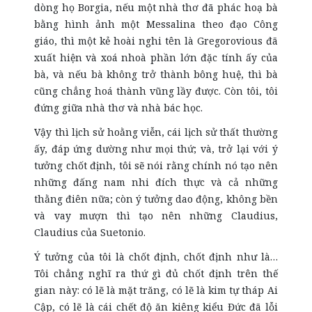
dòng họ Borgia, nếu một nhà thơ đã phác hoạ bà
bằng hình ảnh một Messalina theo đạo Công
giáo, thì một kẻ hoài nghi tên là Gregorovious đã
xuất hiện và xoá nhoà phần lớn đặc tính ấy của
bà, và nếu bà không trở thành bông huệ, thì bà
cũng chẳng hoá thành vũng lầy được. Còn tôi, tôi
đứng giữa nhà thơ và nhà bác học.
Vậy thì lịch sử hoằng viễn, cái lịch sử thất thường
ấy, đáp ứng dường như mọi thứ; và, trở lại với ý
tưởng chốt định, tôi sẽ nói rằng chính nó tạo nên
những đấng nam nhi đích thực và cả những
thằng điên nữa; còn ý tưởng dao động, không bền
và vay mượn thì tạo nên những Claudius,
Claudius của Suetonio.
Ý tưởng của tôi là chốt định, chốt định như là…
Tôi chẳng nghĩ ra thứ gì đủ chốt định trên thế
gian này: có lẽ là mặt trăng, có lẽ là kim tự tháp Ai
Cập, có lẽ là cái chết độ ăn kiêng kiểu Đức đã lỗi