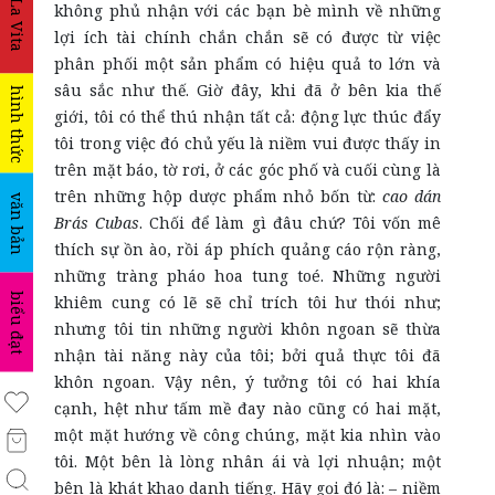
La Vita
không phủ nhận với các bạn bè mình về những
lợi ích tài chính chắn chắn sẽ có được từ việc
phân phối một sản phẩm có hiệu quả to lớn và
sâu sắc như thế. Giờ đây, khi đã ở bên kia thế
hình thức
giới, tôi có thể thú nhận tất cả: động lực thúc đẩy
tôi trong việc đó chủ yếu là niềm vui được thấy in
trên mặt báo, tờ rơi, ở các góc phố và cuối cùng là
trên những hộp dược phẩm nhỏ bốn từ:
cao dán
văn bản
Brás Cubas
. Chối để làm gì đâu chứ? Tôi vốn mê
thích sự ồn ào, rồi áp phích quảng cáo rộn ràng,
những tràng pháo hoa tung toé. Những người
biểu đạt
khiêm cung có lẽ sẽ chỉ trích tôi hư thói như;
nhưng tôi tin những người khôn ngoan sẽ thừa
nhận tài năng này của tôi; bởi quả thực tôi đã
khôn ngoan. Vậy nên, ý tưởng tôi có hai khía
cạnh, hệt như tấm mề đay nào cũng có hai mặt,
một mặt hướng về công chúng, mặt kia nhìn vào
tôi. Một bên là lòng nhân ái và lợi nhuận; một
bên là khát khao danh tiếng. Hãy gọi đó là: – niềm