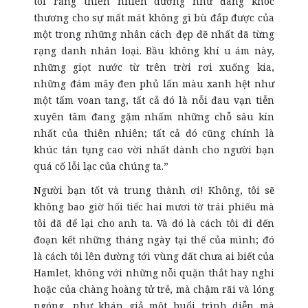
tôi rằng thiên nhiên dường như đang khóc
thương cho sự mất mát không gì bù đắp được của
một trong những nhân cách đẹp đẽ nhất đã từng
rạng danh nhân loại. Bầu không khí u ám này,
những giọt nước từ trên trời rơi xuống kia,
những đám mây đen phủ lấn màu xanh hệt như
một tấm voan tang, tất cả đó là nỗi đau vạn tiễn
xuyên tâm đang gặm nhấm những chỗ sâu kín
nhất của thiên nhiên; tất cả đó cũng chính là
khúc tán tụng cao vời nhất dành cho người bạn
quá cố lỗi lạc của chúng ta.”
Người bạn tốt và trung thành ơi! Không, tôi sẽ
không bao giờ hối tiếc hai mươi tờ trái phiếu mà
tôi đã để lại cho anh ta. Và đó là cách tôi đi đến
đoạn kết những tháng ngày tại thế của mình; đó
là cách tôi lên đường tới vùng đất chưa ai biết của
Hamlet, không với những nỗi quặn thắt hay nghi
hoặc của chàng hoàng tử trẻ, mà chậm rãi và lóng
ngóng, như khán giả một buổi trình diễn mà