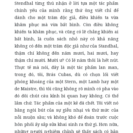
Stendhal từng thú nhận ở lời tựa một tác phẩm
chính yếu của mình rằng thứ ông viết chỉ để
dành cho một trăm độc giả, điều khiến ta vừa
khâm phục mà vừa bất bình. Còn điều không
khiến ta khâm phục, và cũng có lẽ chẳng khiến ai
bất bình, là cuốn sách nhỏ này có khả năng
không có đến một trăm độc giả như của Standhal,
thậm chí không đến năm mươi, hai mươi, hay
thậm chí mười. Mười ư? Có lẽ năm thôi là hết nút.
Thực tế mà nói, đây là một tác phẩm lan man,
trong đó, tôi, Brás Cubas, dù có chọn lối viết
phóng khoáng của một Stern, một Lamb hay một
de Maistre, thì tôi cũng không rõ mình có pha vào
đó đôi chút cáu kỉnh bi quan hay không. Có thể
lắm chứ. Tác phẩm của một kẻ đã chết. Tôi viết nó
bằng ngòi bút của sự giễu nhại và thứ mức của
nỗi muộn sầu; và không khó để đoán trước cuộc
hôn phối ấy sắp sửa khai sinh ra thứ gì. Hơn nữa,
những người nghiêm chỉnh sẽ thấy sách có bản