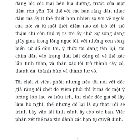
đang lóc cóc mài bên kia đường, trước cửa một
tiệm rèn yên. Tôi thề với các bạn rằng dàn nhạc
đám ma ấy ít thê thiết hơn nhiều so với vẻ ngoài
của nó; và từ một thời điểm nào đó trở tới, nó
thậm chí còn thú vị ra trò ấy chứ. Sự sống đang
giãy giụa trong lồng ngực tôi, với những cơn sóng
biển cứ đổ dồn tới, ý thức tôi đang tàn lụi, tôi
chìm dần vào trạng thái bất động cả về thể xác
lẫn tinh thần, và thân xác tôi trở thành cây cỏ,
thành đá, thành bùn và thành hư vô.
Tôi chết vì viêm phổi; nhưng nếu tôi nói với độc
giả rằng tôi chết do viêm phổi thì ít mà do một ý
tưởng lớn lao và hữu ích, thì chắc độc giả sẽ lấy
làm hồ nghi, thế nhưng đó lại là sự thật. Tôi sẽ
trình bày vắn tắt tình cảnh ấy cho các bạn. Việc
phán xét thế nào xin dành các bạn tự quyết định.