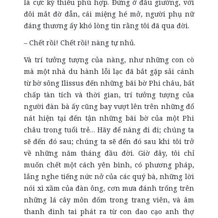
là cực kỳ thiếu phù hợp. Đứng ở đầu giường, với
đôi mắt đờ đẫn, cái miệng hé mở, người phụ nữ
đáng thương ấy khó lòng tin rằng tôi đã qua đời.
– Chết rồi! Chết rồi! nàng tự nhủ.
Và trí tưởng tượng của nàng, như những con cò
mà một nhà du hành lỗi lạc đã bắt gặp sải cánh
từ bờ sông Ilissus đến những bãi bờ Phi châu, bất
chấp tàn tích và thời gian, trí tưởng tượng của
người đàn bà ấy cũng bay vượt lên trên những đổ
nát hiện tại đến tận những bãi bờ của một Phi
châu trong tuổi trẻ… Hãy để nàng đi đi; chúng ta
sẽ đến đó sau; chúng ta sẽ đến đó sau khi tôi trở
về những năm tháng đầu đời. Giờ đây, tôi chỉ
muốn chết một cách yên bình, có phương pháp,
lắng nghe tiếng nức nở của các quý bà, những lời
nói xì xầm của đàn ông, cơn mưa đánh trống trên
những lá cây môn đốm trong trang viên, và âm
thanh đinh tai phát ra từ con dao cạo anh thợ