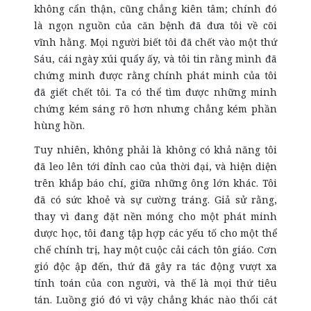
không cẩn thận, cũng chẳng kiên tâm; chính đó
là ngọn nguồn của căn bệnh đã đưa tôi về cõi
vĩnh hằng. Mọi người biết tôi đã chết vào một thứ
Sáu, cái ngày xúi quẩy ấy, và tôi tin rằng mình đã
chứng minh được rằng chính phát minh của tôi
đã giết chết tôi. Ta có thể tìm được những minh
chứng kém sáng rõ hơn nhưng chẳng kém phần
hùng hồn.
Tuy nhiên, không phải là không có khả năng tôi
đã leo lên tới đỉnh cao của thời đại, và hiện diện
trên khắp báo chí, giữa những ông lớn khác. Tôi
đã có sức khoẻ và sự cường tráng. Giả sử rằng,
thay vì đang đặt nền móng cho một phát minh
dược học, tôi đang tập hợp các yếu tố cho một thể
chế chính trị, hay một cuộc cải cách tôn giáo. Cơn
gió độc ập đến, thứ đã gây ra tác động vượt xa
tính toán của con người, và thế là mọi thứ tiêu
tán. Luồng gió đó vì vậy chẳng khác nào thổi cát