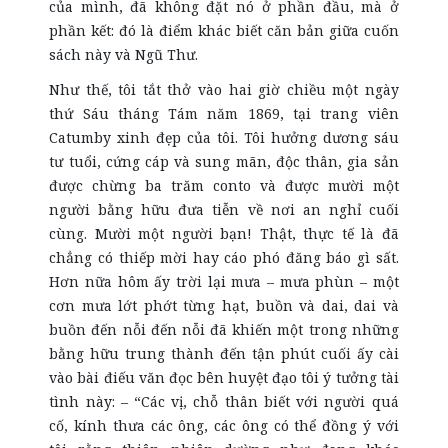
của mình, đã không đặt nó ở phần đầu, mà ở
phần kết: đó là điểm khác biết căn bản giữa cuốn
sách này và Ngũ Thư.
Như thế, tôi tắt thở vào hai giờ chiều một ngày
thứ Sáu tháng Tám năm 1869, tại trang viên
Catumby xinh đẹp của tôi. Tôi hưởng dương sáu
tư tuổi, cứng cáp và sung mãn, độc thân, gia sản
được chừng ba trăm conto và được mười một
người bằng hữu đưa tiễn về nơi an nghỉ cuối
cùng. Mười một người bạn! Thật, thực tế là đã
chẳng có thiếp mời hay cáo phó đăng báo gì sất.
Hơn nữa hôm ấy trời lại mưa – mưa phùn – một
cơn mưa lớt phớt từng hạt, buồn và dai, dai và
buồn đến nỗi đến nỗi đã khiến một trong những
bằng hữu trung thành đến tận phút cuối ấy cài
vào bài điếu văn đọc bên huyệt đạo tôi ý tưởng tài
tình này: – “Các vị, chỗ thân biết với người quá
cố, kính thưa các ông, các ông có thể đồng ý với