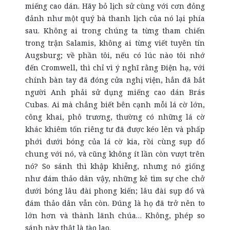
miếng cao dán. Hãy bỏ lịch sử cùng với cơn đỏng
đảnh như một quý bà thanh lịch của nó lại phía
sau. Không ai trong chúng ta từng tham chiến
trong trận Salamis, không ai từng viết tuyên tín
Augsburg; về phần tôi, nếu có lúc nào tôi nhớ
đến Cromwell, thì chỉ vì ý nghĩ rằng Điện hạ, với
chính bàn tay đã đóng cửa nghị viện, hẳn đã bắt
người Anh phải sử dụng miếng cao dán Brás
Cubas. Ai mà chẳng biết bên cạnh mỗi lá cờ lớn,
công khai, phô trương, thường có những lá cờ
khác khiêm tốn riêng tư đã được kéo lên và phấp
phới dưới bóng của lá cờ kia, rồi cùng sụp đổ
chung với nó, và cũng không ít lần còn vượt trên
nó? So sánh thì khập khiễng, nhưng nó giống
như đám thảo dân vậy, những kẻ tìm sự che chở
dưới bóng lâu đài phong kiến; lâu đài sụp đổ và
đám thảo dân vẫn còn. Đúng là họ đã trở nên to
lớn hơn và thành lãnh chúa… Không, phép so
sánh này thật là tào lao.