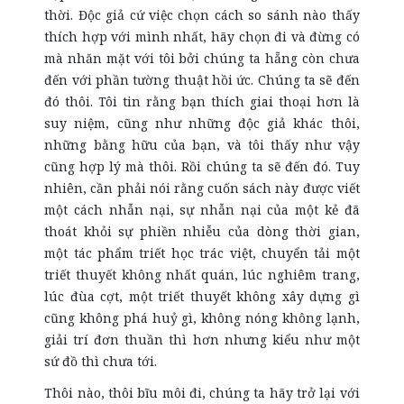
thời. Độc giả cứ việc chọn cách so sánh nào thấy
thích hợp với mình nhất, hãy chọn đi và đừng có
mà nhăn mặt với tôi bởi chúng ta hẵng còn chưa
đến với phần tường thuật hồi ức. Chúng ta sẽ đến
đó thôi. Tôi tin rằng bạn thích giai thoại hơn là
suy niệm, cũng như những độc giả khác thôi,
những bằng hữu của bạn, và tôi thấy như vậy
cũng hợp lý mà thôi. Rồi chúng ta sẽ đến đó. Tuy
nhiên, cần phải nói rằng cuốn sách này được viết
một cách nhẫn nại, sự nhẫn nại của một kẻ đã
thoát khỏi sự phiền nhiễu của dòng thời gian,
một tác phẩm triết học trác việt, chuyển tải một
triết thuyết không nhất quán, lúc nghiêm trang,
lúc đùa cợt, một triết thuyết không xây dựng gì
cũng không phá huỷ gì, không nóng không lạnh,
giải trí đơn thuần thì hơn nhưng kiểu như một
sứ đồ thì chưa tới.
Thôi nào, thôi bĩu môi đi, chúng ta hãy trở lại với