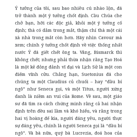
Ý tưởng của tôi, sau bao nhiêu cú nhào lộn, đã
trở thành một ý tưởng chốt định. Cầu Chúa che
chở bạn, hỡi các độc giả, khỏi một ý tưởng cố
định; thà có dằm trong mắt, thậm chí thà một cái
xà nhà trong mắt còn hơn. Hãy nhìn Cavour mà
xem; chính ý tưởng chốt định về việc thống nhất
nước Ý đã giết chết ông ta. Vâng, Bismarck thì
không chết; nhưng phải thừa nhận rằng Tạo Hoá
là một kẻ đỏng đảnh vĩ đại và Lịch Sử là một con
điếm vĩnh cửu. Chẳng hạn, Suetonius đã cho
chúng ta một Claudius củ chuối – hay “đầu bí
ngô” như Seneca gọi, và một Titus, người xứng
danh là niềm an vui của Rome. Về sau, một giáo
sư đã tìm ra cách chứng minh rằng cả hai nhận
định trên đều sai lầm và khó hiểu, và rằng trong
hai vị hoàng đế kia, người đáng yêu, người thực
sự đáng yêu, chính là người Seneca gọi là “đầu bí
ngô”. Và bà nữa, quý bà Lucrezia, đoá hoa của