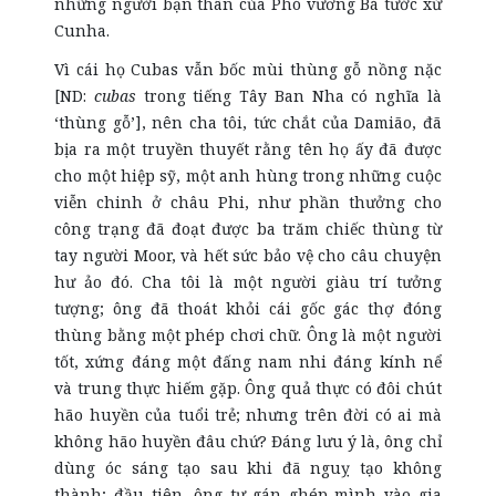
những người bạn thân của Phó vương Bá tước xứ
Cunha.
Vì cái họ Cubas vẫn bốc mùi thùng gỗ nồng nặc
[ND:
cubas
trong tiếng Tây Ban Nha có nghĩa là
‘thùng gỗ’], nên cha tôi, tức chắt của Damião, đã
bịa ra một truyền thuyết rằng tên họ ấy đã được
cho một hiệp sỹ, một anh hùng trong những cuộc
viễn chinh ở châu Phi, như phần thưởng cho
công trạng đã đoạt được ba trăm chiếc thùng từ
tay người Moor, và hết sức bảo vệ cho câu chuyện
hư ảo đó. Cha tôi là một người giàu trí tưởng
tượng; ông đã thoát khỏi cái gốc gác thợ đóng
thùng bằng một phép chơi chữ. Ông là một người
tốt, xứng đáng một đấng nam nhi đáng kính nể
và trung thực hiếm gặp. Ông quả thực có đôi chút
hão huyền của tuổi trẻ; nhưng trên đời có ai mà
không hão huyền đâu chứ? Đáng lưu ý là, ông chỉ
dùng óc sáng tạo sau khi đã nguỵ tạo không
thành; đầu tiên, ông tự gán ghép mình vào gia