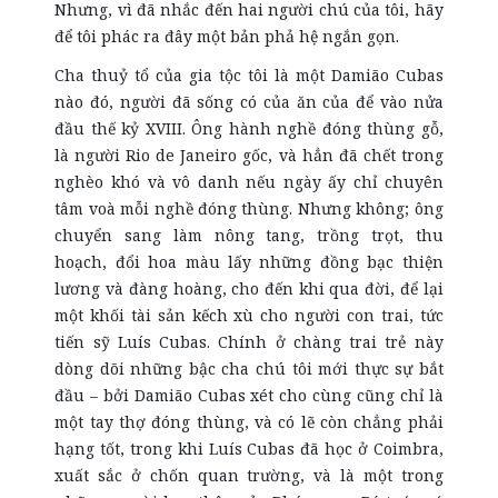
Nhưng, vì đã nhắc đến hai người chú của tôi, hãy
để tôi phác ra đây một bản phả hệ ngắn gọn.
Cha thuỷ tổ của gia tộc tôi là một Damião Cubas
nào đó, người đã sống có của ăn của để vào nửa
đầu thế kỷ XVIII. Ông hành nghề đóng thùng gỗ,
là người Rio de Janeiro gốc, và hẳn đã chết trong
nghèo khó và vô danh nếu ngày ấy chỉ chuyên
tâm voà mỗi nghề đóng thùng. Nhưng không; ông
chuyển sang làm nông tang, trồng trọt, thu
hoạch, đổi hoa màu lấy những đồng bạc thiện
lương và đàng hoàng, cho đến khi qua đời, để lại
một khối tài sản kếch xù cho người con trai, tức
tiến sỹ Luís Cubas. Chính ở chàng trai trẻ này
dòng dõi những bậc cha chú tôi mới thực sự bắt
đầu – bởi Damião Cubas xét cho cùng cũng chỉ là
một tay thợ đóng thùng, và có lẽ còn chẳng phải
hạng tốt, trong khi Luís Cubas đã học ở Coimbra,
xuất sắc ở chốn quan trường, và là một trong