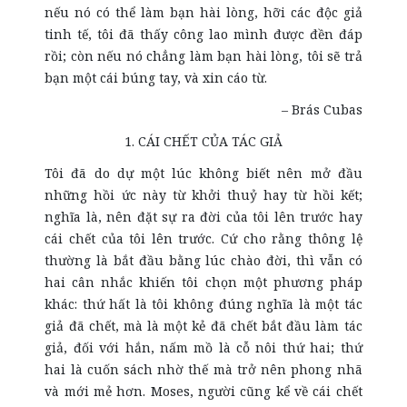
nếu nó có thể làm bạn hài lòng, hỡi các độc giả
tinh tế, tôi đã thấy công lao mình được đền đáp
rồi; còn nếu nó chẳng làm bạn hài lòng, tôi sẽ trả
bạn một cái búng tay, và xin cáo từ.
– Brás Cubas
1. CÁI CHẾT CỦA TÁC GIẢ
Tôi đã do dự một lúc không biết nên mở đầu
những hồi ức này từ khởi thuỷ hay từ hồi kết;
nghĩa là, nên đặt sự ra đời của tôi lên trước hay
cái chết của tôi lên trước. Cứ cho rằng thông lệ
thường là bắt đầu bằng lúc chào đời, thì vẫn có
hai cân nhắc khiến tôi chọn một phương pháp
khác: thứ hất là tôi không đúng nghĩa là một tác
giả đã chết, mà là một kẻ đã chết bắt đầu làm tác
giả, đối với hắn, nấm mồ là cỗ nôi thứ hai; thứ
hai là cuốn sách nhờ thế mà trở nên phong nhã
và mới mẻ hơn. Moses, người cũng kể về cái chết