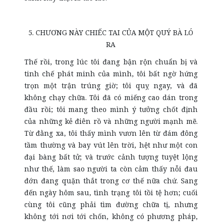
5. CHƯƠNG NÀY CHIẾC TAI CỦA MỘT QUÝ BÀ LÓ
RA
Thế rồi, trong lúc tôi đang bận rộn chuẩn bị và
tinh chế phát minh của mình, tôi bất ngờ hứng
trọn một trận trúng giờ; tôi quỵ ngay, và đã
không chạy chữa. Tôi đã có miếng cao dán trong
đầu rồi; tôi mang theo mình ý tưởng chốt định
của những kẻ điên rồ và những người mạnh mẽ.
Từ đằng xa, tôi thấy mình vươn lên từ đám đông
tầm thường và bay vút lên trời, hệt như một con
đại bàng bất tử; và trước cảnh tượng tuyệt lộng
như thế, làm sao người ta còn cảm thấy nỗi đau
đớn đang quặn thắt trong cơ thế nữa chứ. Sang
đến ngày hôm sau, tình trạng tôi tồi tệ hơn; cuối
cùng tôi cũng phải tìm đường chữa tị, nhưng
không tới nơi tới chốn, không có phương pháp,