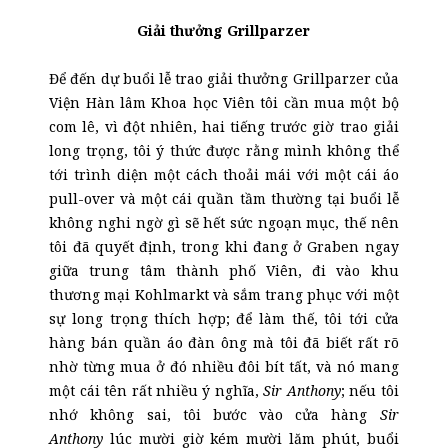
Giải thưởng Grillparzer
Để đến dự buổi lễ trao giải thưởng Grillparzer của
Viện Hàn lâm Khoa học Viên tôi cần mua một bộ
com lê, vì đột nhiên, hai tiếng trước giờ trao giải
long trọng, tôi ý thức được rằng mình không thể
tới trình diện một cách thoải mái với một cái áo
pull-over và một cái quần tầm thường tại buổi lễ
không nghi ngờ gì sẽ hết sức ngoạn mục, thế nên
tôi đã quyết định, trong khi đang ở Graben ngay
giữa trung tâm thành phố Viên, đi vào khu
thương mại Kohlmarkt và sắm trang phục với một
sự long trọng thích hợp; để làm thế, tôi tới cửa
hàng bán quần áo đàn ông mà tôi đã biết rất rõ
nhờ từng mua ở đó nhiều đôi bít tất, và nó mang
một cái tên rất nhiều ý nghĩa,
Sir Anthony
; nếu tôi
nhớ không sai, tôi bước vào cửa hàng
Sir
Anthony
lúc mười giờ kém mười lăm phút, buổi