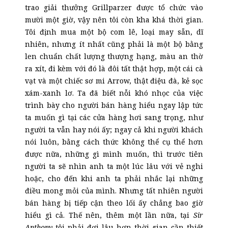
trao giải thưởng Grillparzer được tổ chức vào
mười một giờ, vậy nên tôi còn kha khá thời gian.
Tôi định mua một bộ com lê, loại may sẵn, dĩ
nhiên, nhưng ít nhất cũng phải là một bộ bằng
len chuẩn chất lượng thượng hạng, màu an thờ
ra xít, đi kèm với đó là đôi tất thật hợp, một cái cà
vạt và một chiếc sơ mi Arrow, thật điệu đà, kẻ sọc
xám-xanh lơ. Ta đã biết nỗi khó nhọc của việc
trình bày cho người bán hàng hiểu ngay lập tức
ta muốn gì tại các cửa hàng hơi sang trọng, như
người ta vẫn hay nói ấy; ngay cả khi người khách
nói luôn, bằng cách thức không thể cụ thể hơn
được nữa, những gì mình muốn, thì trước tiên
người ta sẽ nhìn anh ta một lúc lâu với vẻ nghi
hoặc, cho đến khi anh ta phải nhắc lại những
điều mong mỏi của mình. Nhưng tất nhiên người
bán hàng bị tiếp cận theo lối ấy chẳng bao giờ
hiểu gì cả. Thế nên, thêm một lần nữa, tại
Sir
Anthony
tôi phải đợi lâu hơn thời gian cần thiết