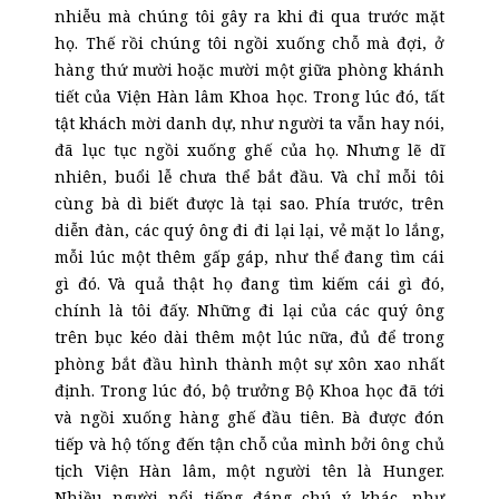
nhiễu mà chúng tôi gây ra khi đi qua trước mặt
họ. Thế rồi chúng tôi ngồi xuống chỗ mà đợi, ở
hàng thứ mười hoặc mười một giữa phòng khánh
tiết của Viện Hàn lâm Khoa học. Trong lúc đó, tất
tật khách mời danh dự, như người ta vẫn hay nói,
đã lục tục ngồi xuống ghế của họ. Nhưng lẽ dĩ
nhiên, buổi lễ chưa thể bắt đầu. Và chỉ mỗi tôi
cùng bà dì biết được là tại sao. Phía trước, trên
diễn đàn, các quý ông đi đi lại lại, vẻ mặt lo lắng,
mỗi lúc một thêm gấp gáp, như thể đang tìm cái
gì đó. Và quả thật họ đang tìm kiếm cái gì đó,
chính là tôi đấy. Những đi lại của các quý ông
trên bục kéo dài thêm một lúc nữa, đủ để trong
phòng bắt đầu hình thành một sự xôn xao nhất
định. Trong lúc đó, bộ trưởng Bộ Khoa học đã tới
và ngồi xuống hàng ghế đầu tiên. Bà được đón
tiếp và hộ tống đến tận chỗ của mình bởi ông chủ
tịch Viện Hàn lâm, một người tên là Hunger.
Nhiều người nổi tiếng đáng chú ý khác, như