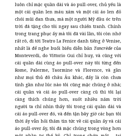
luôn chỉ mặc quần dài và áo pull-over, chủ yếu là
một cái quần len máu xám và một cái áo len đỏ
chói mũi đan thưa, mà một người Mỹ đầu óc trên
trời đã tặng cho tôi ngay sau chiến tranh. Chính
trong trang phục ấy mà tôi đã vài lần, tôi còn nhớ
rất rõ, đi tới Teatro La Fenice danh tiếng ở Venise,
nhất là để nghe buổi biểu diễn bản
Tancrède
của
Monteverdi, do Vittorio Gui chỉ huy, và cũng với
cái quần dài cùng áo pull-over này tôi từng đến
Rome, Palerme, Taormine và Florence, và gần
như mọi thủ đô châu Âu khác, đấy là còn chưa
tính gần như lúc nào tôi cũng mặc chúng ở nhà;
cái quần và cái áo pull-over càng cũ thì tôi lại
càng thích chúng hơn, suốt nhiều năm trời
người ta chỉ nhìn thấy tôi trong cái quần dài và
cái áo pull-over đó, và đến tận bây giờ các bạn tôi
thời ấy vẫn hỏi thăm tin tức về cái quần ấy và cái
áo pull-over ấy, tôi đã mặc chúng trong vòng hơn
một phần tư thế kỷ. Chỉ trong chớp mắt - tại