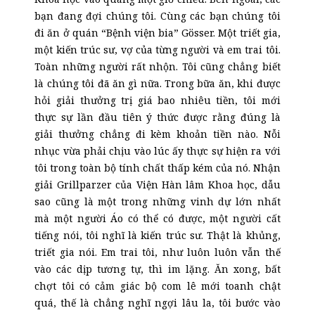
bạn đang đợi chúng tôi. Cùng các bạn chúng tôi
đi ăn ở quán “Bệnh viện bia” Gösser. Một triết gia,
một kiến trúc sư, vợ của từng người và em trai tôi.
Toàn những người rất nhộn. Tôi cũng chẳng biết
là chúng tôi đã ăn gì nữa. Trong bữa ăn, khi được
hỏi giải thưởng trị giá bao nhiêu tiền, tôi mới
thực sự lần đầu tiên ý thức được rằng đúng là
giải thưởng chẳng đi kèm khoản tiền nào. Nỗi
nhục vừa phải chịu vào lúc ấy thực sự hiện ra với
tôi trong toàn bộ tính chất thấp kém của nó. Nhận
giải Grillparzer của Viện Hàn lâm Khoa học, dẫu
sao cũng là một trong những vinh dự lớn nhất
mà một người Áo có thể có được, một người cất
tiếng nói, tôi nghĩ là kiến trúc sư. Thật là khủng,
triết gia nói. Em trai tôi, như luôn luôn vẫn thế
vào các dịp tương tự, thì im lặng. Ăn xong, bất
chợt tôi có cảm giác bộ com lê mới toanh chật
quá, thế là chẳng nghĩ ngợi lâu la, tôi bước vào