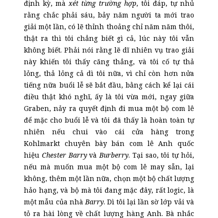
định kỳ, mà
xét từng trường hợp
, tôi đáp, tự nhủ
rằng chắc phải sáu, bảy năm người ta mới trao
giải một lần, có lẽ thỉnh thoảng chỉ năm năm thôi,
thật ra thì tôi chẳng biết gì cả, lúc này tôi vẫn
không biết. Phải nói rằng lẽ dĩ nhiên vụ trao giải
này khiến tôi thấy căng thẳng, và tôi cố tự thả
lỏng, thả lỏng cả dì tôi nữa, vì chỉ còn hơn nửa
tiếng nữa buổi lễ sẽ bắt đầu, bằng cách kể lại cái
điều thật khó nghĩ, ấy là tôi vừa mới, ngay giữa
Graben, nảy ra quyết định đi mua một bộ com lê
để mặc cho buổi lễ và tôi đã thấy là hoàn toàn tự
nhiên nếu chui vào cái cửa hàng trong
Kohlmarkt chuyên bày bán com lê Anh quốc
hiệu
Chester Barry
và
Burberry
. Tại sao, tôi tự hỏi,
nếu mà muốn mua một bộ com lê may sẵn, lại
không, thêm một lần nữa, chọn một bộ chất lượng
hảo hạng, và bộ mà tôi đang mặc đây, rất logic, là
một mẫu của nhà
Barry
. Dì tôi lại lần sờ lớp vải và
tỏ ra hài lòng về chất lượng hàng Anh. Bà nhắc