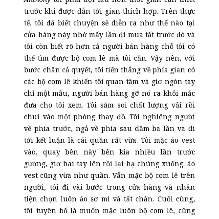
trước khi được dẫn tới gian thích hợp. Trên thực
tế, tôi đã biết chuyện sẽ diễn ra như thế nào tại
cửa hàng này nhờ mấy lần đi mua tất trước đó và
tôi còn biết rõ hơn cả người bán hàng chỗ tôi có
thể tìm được bộ com lê mà tôi cần. Vậy nên, với
bước chân cả quyết, tôi tiến thẳng về phía gian có
các bộ com lê khiến tôi quan tâm và giơ ngón tay
chỉ một mẫu, người bán hàng gỡ nó ra khỏi mắc
đưa cho tôi xem. Tôi săm soi chất lượng vải rồi
chui vào một phòng thay đồ. Tôi nghiêng người
về phía trước, ngả về phía sau dăm ba lần và đi
tới kết luận là cái quần rất vừa. Tôi mặc áo vest
vào, quay bên này bên kia nhiều lần trước
gương, giơ hai tay lên rồi lại hạ chúng xuống: áo
vest cũng vừa như quần. Vẫn mặc bộ com lê trên
người, tôi đi vài bước trong cửa hàng và nhân
tiện chọn luôn áo sơ mi và tất chân. Cuối cùng,
tôi tuyên bố là muốn mặc luôn bộ com lê, cũng