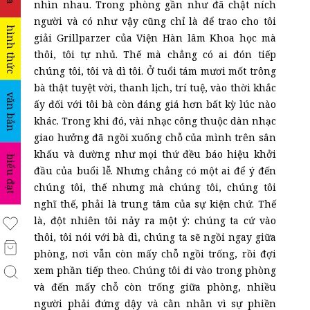
nhìn nhau. Trong phòng gần như đã chật ních
người và có như vậy cũng chỉ là để trao cho tôi
hình thức
giải Grillparzer của Viện Hàn lâm Khoa học mà
thôi, tôi tự nhủ. Thế mà chẳng có ai đón tiếp
chúng tôi, tôi và dì tôi. Ở tuổi tám mươi mốt trông
bà thật tuyệt vời, thanh lịch, trí tuệ, vào thời khắc
văn bản
ấy đối với tôi bà còn đáng giá hơn bất kỳ lúc nào
khác. Trong khi đó, vài nhạc công thuộc dàn nhạc
giao hưởng đã ngồi xuống chỗ của mình trên sân
khấu và dường như mọi thứ đều báo hiệu khởi
biểu đạt
đầu của buổi lễ. Nhưng chẳng có một ai để ý đến
chúng tôi, thế nhưng mà chúng tôi, chúng tôi
nghĩ thế, phải là trung tâm của sự kiện chứ. Thế
là, đột nhiên tôi nảy ra một ý: chúng ta cứ vào
thôi, tôi nói với bà dì, chúng ta sẽ ngồi ngay giữa
phòng, nơi vẫn còn mấy chỗ ngồi trống, rồi đợi
xem phần tiếp theo. Chúng tôi đi vào trong phòng
và đến mấy chỗ còn trống giữa phòng, nhiều
người phải đứng dậy và cằn nhằn vì sự phiền