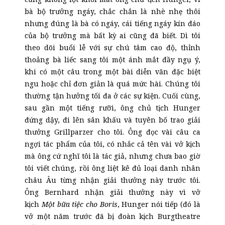
bà bộ trưởng ngáy, chắc chắn là nhè nhẹ thôi
nhưng đúng là bà có ngáy, cái tiếng ngáy kín đáo
của bộ trưởng mà bất kỳ ai cũng đã biết. Dì tôi
theo dõi buổi lễ với sự chú tâm cao độ, thỉnh
thoảng bà liếc sang tôi một ánh mắt đầy ngụ ý,
khi có một câu trong một bài diễn văn đặc biệt
ngu hoặc chỉ đơn giản là quá mức hài. Chúng tôi
thường tận hưởng tối đa ở các sự kiện. Cuối cùng,
sau gần một tiếng rưỡi, ông chủ tịch Hunger
đứng dậy, đi lên sân khấu và tuyên bố trao giải
thưởng Grillparzer cho tôi. Ông đọc vài câu ca
ngợi tác phẩm của tôi, có nhắc cả tên vài vở kịch
mà ông cứ nghĩ tôi là tác giả, nhưng chưa bao giờ
tôi viết chúng, rồi ông liệt kê đủ loại danh nhân
châu Âu từng nhận giải thưởng này trước tôi.
Ông Bernhard nhận giải thưởng này vì vở
kịch
Một bữa tiệc cho Boris
,
Hunger nói tiếp (đó là
vở một năm trước đã bị đoàn kịch Burgtheatre