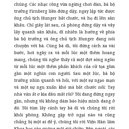
chúng. Các nhạc công vừa ngừng chơi đàn, bà bộ
trưởng Firnberg liền đứng dậy, ngay lập tức được
ông chủ tịch Hunger bắt chước, và họ đi lên sân
khấu. Chỉ giây lát sau, cả phòng đứng dậy và vây
lấy quanh sân khấu, dĩ nhiên là hướng về phía
bà bộ trưởng và ông chủ tịch Hunger đang nói
chuyện với bà. Cùng bà dì, tôi đứng cách xa vài
bước, hơi ngây ra và mỗi lúc một thêm hoang
mang, chúng tôi nghe thấy cả một đợt sóng ngôn
từ mỗi lúc một thêm phấn khích của cử tọa gồm
gần một nghìn con người. Sau một lúc, bà bộ
trưởng nhìn quanh và hỏi, với một sự ngạo mạn
và một sự ngu xuẩn khó mà bắt chước nổi: Tay
nhà văn ất ơ kia đâu mất rồi?
Tôi đang đứng ngay
gần, nhưng tôi không dám báo hiệu mình đang ở
đó. Tôi túm lấy cánh tay bà dì và chúng tôi rời
khỏi phòng. Không gặp trở ngại nào và cũng
chẳng bị một ai để ý, chúng tôi rời Viện Hàn lâm
Khoa học vào quãng một giờ chiều. Bên ngoài, các