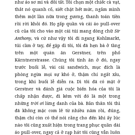
như áo sơ mi và đôi tất. Tôi chọn một chiếc cà vạt,
thắt nó quanh cổ, siết chặt hết mức, ngắm mình
thêm một lần nữa trong gương, thanh toán tiền
rồi rời khỏi đó. Họ gấp quần và cái áo pull-over
cũ của tôi cho vào một cái túi mang dòng chữ
Sir
Anthony
, và cứ như vậy tôi đi ngang Kohlmarkt,
túi cầm ở tay, để gặp dì tôi, tôi đã hẹn bà ở tầng
trên một quán ăn Gerstner, trên phố
Kärntnerstrasse. Chúng tôi tính ăn ở đó, ngay
trước buổi lễ, vài cái sandwich, mục đích là
phòng ngừa mọi sự khó ở, thậm chí ngất xỉu,
trong khi buổi lễ diễn ra. Dì tôi đã có mặt ở
Gerstner và đánh giá cuộc biến hóa của tôi là
chấp nhận được, đi kèm với đó là một trong
những
trời ơi
lừng danh của bà. Bản thân tôi thì
đã không mặc com lê từ nhiều năm rồi, đúng,
thậm chí còn có thể nói rằng cho đến khi ấy lúc
nào tôi cũng xuất hiện trong trang phục quần dài
áo pull-over, ngay cả ở rạp hát tôi cũng vẫn luôn