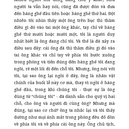
người ta vẫn hay nói, cũng đã được đón và đưa
đến hàng ghế đầu tiên hoặc hàng ghế thứ hai. Đột
nhiên tôi nhìn thấy một ông trên bục thì thầm
điều gì đó vào tai một ông khác, tay chỉ về hàng
ghế thứ mười hoặc mười một, tôi là người duy
nhất biết là ông đang chỉ tôi. Và thế là đã xảy ra
điều sau đây: cái ông đã thì thầm điều gì đó vào
tai ông khác và chỉ tay về phía tôi bước xuống
trong phòng và tiến đúng đến hàng ghế tôi đang
ngồi, rẽ một lối đi đến chỗ tôi. Nhưng, ông nói với
tôi, tại sao ông lại ngồi ở đây, ông là nhân vật
chính của buổi lễ này cơ mà, thay vì ngồi ở hàng
ghế đầu, trong khi chúng tôi - thực sự là ông
dùng từ “chúng tôi” - đã dành sẵn cho quý vị hai
chỗ, cho ông và người đi cùng ông? Nhưng mà
đúng, tại sao cơ chứ? ông ta nhắc lại và tôi thấy
dường như mọi ánh mắt trong phòng đều đổ dồn
về phía tôi và về phía cái ông này. Ông chủ tịch,