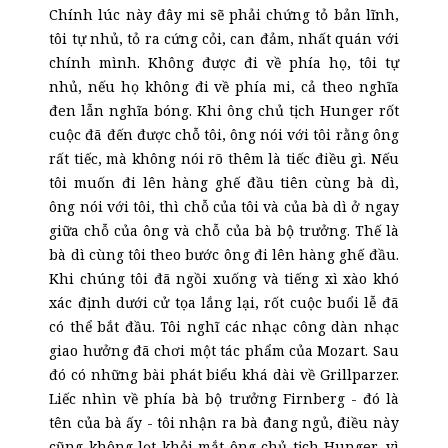
Chính lúc này đây mi sẽ phải chứng tỏ bản lĩnh,
tôi tự nhủ, tỏ ra cứng cỏi, can đảm, nhất quán với
chính mình. Không được đi về phía họ, tôi tự
nhủ, nếu họ không đi về phía mi, cả theo nghĩa
đen lẫn nghĩa bóng. Khi ông chủ tịch Hunger rốt
cuộc đã đến được chỗ tôi, ông nói với tôi rằng ông
rất tiếc, mà không nói rõ thêm là tiếc điều gì. Nếu
tôi muốn đi lên hàng ghế đầu tiên cùng bà dì,
ông nói với tôi, thì chỗ của tôi và của bà dì ở ngay
giữa chỗ của ông và chỗ của bà bộ trưởng.
Thế là
bà dì cùng tôi theo bước ông đi lên hàng ghế đầu.
Khi chúng tôi đã ngồi xuống và tiếng xì xào khó
xác định dưới cử tọa lắng lại, rốt cuộc buổi lễ đã
có thể bắt đầu. Tôi nghĩ các nhạc công dàn nhạc
giao hưởng đã chơi một tác phẩm của Mozart. Sau
đó có những bài phát biểu khá dài về Grillparzer.
Liếc nhìn về phía bà bộ trưởng Firnberg - đó là
tên của bà ấy - tôi nhận ra bà đang ngủ, điều này
cũng không lọt khỏi mắt ông chủ tịch Hunger, vì