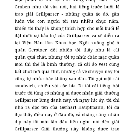
Graben như tôi vừa nói, hai tiếng trước buổi lễ
trao giải Grillparzer - những quần áo đó, gắn
luôn vào con người tôi sau nhiều chục năm,
khiến tôi thấy là không thích hợp cho mỗi buổi lễ
đặt dưới sự bảo trợ của Grillparzer và sẽ diễn ra
tại Viện Hàn lâm Khoa học. Ngồi xuống ghế ở
quán Gerstner, đột nhiên tôi thấy như là cái
quần quá chật, nhưng tôi tự nhủ: chắc mặc quần
mới thì thế là bình thường, cả cái áo vest cũng
bất chợt hơi quá thít, nhưng cả về chuyện này tôi
cũng tự nhủ: chắc không sao đâu. Tôi gọi một cái
sandwich, chiêu với cốc bia. Dì tôi cất tiếng hỏi
trước tôi từng có những ai được nhận giải thưởng
Grillparzer lừng danh này, và ngay lúc ấy, tôi chỉ
nhớ ra độc tên của Gerhart Hauptmann, tôi đã
đọc thấy điều này ở đâu đó, vả chăng cũng nhân
dịp này tôi mới lần đầu tiên nghe nói đến giải
Grillparzer. Giải thưởng này không được trao