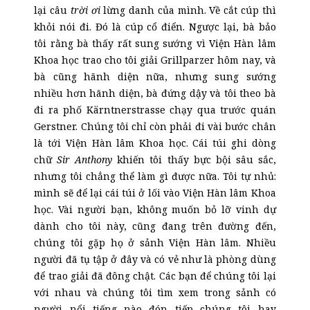
lại câu
trời ơi
lừng danh của mình. Về cắt cúp thì
khỏi nói đi. Đó là cúp cổ điển. Ngược lại, bà bảo
tôi rằng bà thấy rất sung sướng vì Viện Hàn lâm
Khoa học trao cho tôi giải Grillparzer hôm nay, và
bà cũng hãnh diện nữa, nhưng sung sướng
nhiều hơn hãnh diện, bà đứng dậy và tôi theo bà
đi ra phố Kärntnerstrasse chạy qua trước quán
Gerstner. Chúng tôi chỉ còn phải đi vài bước chân
là tới Viện Hàn lâm Khoa học. Cái túi ghi dòng
chữ
Sir Anthony
khiến tôi thấy bực bội sâu sắc,
nhưng tôi chẳng thể làm gì được nữa. Tôi tự nhủ:
mình sẽ để lại cái túi ở lối vào Viện Hàn lâm Khoa
học. Vài người bạn, không muốn bỏ lỡ vinh dự
dành cho tôi này, cũng đang trên đường đến,
chúng tôi gặp họ ở sảnh Viện Hàn lâm. Nhiều
người đã tụ tập ở đây và có vẻ như là phòng dùng
để trao giải đã đông chật. Các bạn để chúng tôi lại
với nhau và chúng tôi tìm xem trong sảnh có
người nổi tiếng nào đón tiếp chúng tôi hay