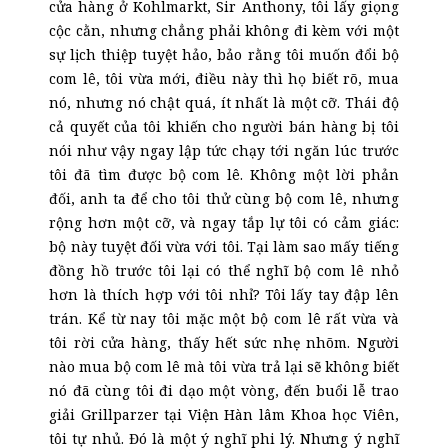
cửa hàng ở Kohlmarkt, Sir Anthony,
tôi lấy giọng
cộc cằn, nhưng chẳng phải không đi kèm với một
sự lịch thiệp tuyệt hảo, bảo rằng tôi muốn đổi bộ
com lê, tôi vừa mới, điều này thì họ biết rõ, mua
nó, nhưng nó chật quá, ít nhất là một cỡ. Thái độ
cả quyết của tôi khiến cho người bán hàng bị tôi
nói như vậy ngay lập tức chạy tới ngăn lúc trước
tôi đã tìm được bộ com lê. Không một lời phản
đối, anh ta để cho tôi thử cùng bộ com lê, nhưng
rộng hơn một cỡ, và ngay tắp lự tôi có cảm giác:
bộ này tuyệt đối vừa với tôi. Tại làm sao mấy tiếng
đồng hồ trước tôi lại có thể nghĩ bộ com lê nhỏ
hơn là thích hợp với tôi nhỉ? Tôi lấy tay đập lên
trán. Kể từ nay tôi mặc một bộ com lê rất vừa và
tôi rời cửa hàng, thấy hết sức nhẹ nhõm. Người
nào mua bộ com lê mà tôi vừa trả lại sẽ không biết
nó đã cùng tôi đi dạo một vòng, đến buổi lễ trao
giải Grillparzer tại Viện Hàn lâm Khoa học Viên,
tôi tự nhủ. Đó là một ý nghĩ phi lý. Nhưng ý nghĩ