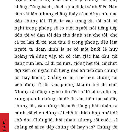
không. Cùng bà dì, tôi đi qua đi lại sảnh Viện Hàn
lâm vài lần, nhưng chẳng thấy có ai để ý chút nào
đến chúng tôi. Thôi ta vào trong đi, tôi nói, vì
nghĩ trong phòng sẽ có một người nổi tiếng tiếp
đón tôi và dẫn tôi đến chỗ dành sẵn cho tôi, cho
cả tôi lẫn dì tôi. Mọi thứ, ở trong phòng, đều làm
người ta đoán định là sẽ có một buổi lễ huy
hoàng và đúng vậy, tôi có cảm giác hai đầu gối
đang run lên. Cả dì tôi nữa, giống hệt tôi, cứ chực
đợi xem có người nổi tiếng nào tới tiếp đón chúng
tôi hay không. Chẳng có ai. Thế nên chúng tôi
bèn đứng ở lối vào phòng khánh tiết để chờ.
Nhưng rất đông người dồn đến từ tứ phía, dồn ép
xung quanh chúng tôi để đi vào, liên tục xô đẩy
chúng tôi, và chúng tôi buộc lòng phải nhận ra
mình đã chọn đúng cái chỗ ít thích hợp nhất để
chờ đợi. Chúng tôi hỏi nhau: nhưng rốt cuộc, sẽ
La Vita
chẳng có ai ra tiếp chúng tôi hay sao? Chúng tôi