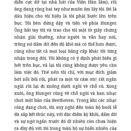
diễn cực dở tại nhà hát của Viện Hàn lâm), rồi
ông dang rộng hai tay như muốn ôm lấy tôi. Đó là
dấu hiệu cho tôi hiểu là tôi phải bước lên trên
bục. Tôi bèn đứng dậy và tiến về phía Hunger.
Ông bắt tay tôi và trao cho tôi một tờ giấy chứng
nhận giải thưởng, như người ta vẫn hay nói,
trông nó dẩm dít đến độ khó mà có thể hơn được,
cũng như tất cả mọi loại bằng cấp khác tôi từng
nhận trong đời. Tôi không có ý định phát biểu gì
hết trên bục, vả lại tôi cũng không được yêu cầu
làm việc đó. Thế nên tôi chỉ, với mục đích giảm
bớt nỗi bối rối, phát ra một từ
cám ơn!
rất ngắn
ngủi rồi lại đi xuống dưới ngồi về chỗ cũ. Xong
xuôi, ông Hunger cũng về chỗ ngồi và ban nhạc
chơi một bản của Beethoven. Trong khi các nhạc
công đang chơi, tôi suy nghĩ đến toàn bộ buổi lễ
đã sắp kết thúc này, với đặc điểm kỳ khôi, dẩm dít
và sự ngớ ngẩn trước đó dĩ nhiên còn chưa hiện
ra đầy đủ với tôi trong toàn bộ sự hiển nhiên của