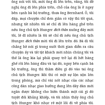
ông nói với tôi, mời ông đi lên trên, vâng, tôi đề
nghị ông đi lên phía trên, chỗ của ông là ở ngay
bên cạnh bà bộ trưởng, thưa ông Bernhard. Ô, tôi
đáp, mọi chuyện chỉ đơn giản có vậy thì tốt quá,
nhưng tất nhiên tôi sẽ chỉ đi lên hàng ghế trên
nếu ông chủ tịch Hunger
đích thân
xuống đây mời
tôi, lẽ dĩ nhiên là tôi sẽ chỉ đi nếu ông chủ tịch
Hunger
đích thân
mời tôi đi lên trên đó. Bà dì tôi
chẳng hề nói gì trong suốt thời gian diễn ra câu
chuyện ấy và tất tật khách mời nhìn chúng tôi và
thế là ông kia lại phải quay trở lại đi hết hàng
ghế rồi lên hàng đầu và tại đó, ngay bên cạnh bà
bộ trưởng, ông thì thầm điều gì đó vào tai ông
chủ tịch Hunger. Rồi thì có một sự lộn xộn lớn
trong phòng, mà chỉ vài nốt nhạc của các nhạc
công dàn nhạc giao hưởng đang lên dây đàn mới
ngăn được không cho biến thành một cái gì đó
tuyệt đối khủng khiếp, và tôi nhìn thấy ông chủ
tịch Hunger khó nhọc rẽ một lối đi về phía tôi.