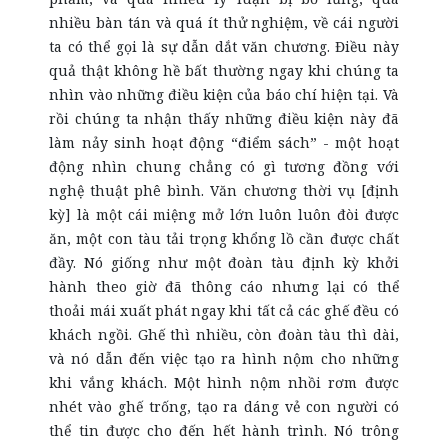
nhiều bàn tán và quá ít thử nghiệm, về cái người
ta có thể gọi là sự dẫn dắt văn chương. Điều này
quả thật không hề bất thường ngay khi chúng ta
nhìn vào những điều kiện của báo chí hiện tại. Và
rồi chúng ta nhận thấy những điều kiện này đã
làm nảy sinh hoạt động “điểm sách” - một hoạt
động nhìn chung chẳng có gì tương đồng với
nghệ thuật phê bình. Văn chương thời vụ [định
kỳ] là một cái miệng mở lớn luôn luôn đòi được
ăn, một con tàu tải trọng khổng lồ cần được chất
đầy. Nó giống như một đoàn tàu định kỳ khởi
hành theo giờ đã thông cáo nhưng lại có thể
thoải mái xuất phát ngay khi tất cả các ghế đều có
khách ngồi. Ghế thì nhiều, còn đoàn tàu thì dài,
và nó dẫn đến việc tạo ra hình nộm cho những
khi vắng khách. Một hình nộm nhồi rơm được
nhét vào ghế trống, tạo ra dáng vẻ con người có
thể tin được cho đến hết hành trình. Nó trông