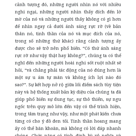
cảnh tượng đó, những người nhìn nó với nhiều
nghi ngại, những người nhìn thấy đích đến lờ
mờ của nó và những người thấy không có gì hơn
để nhìn ngay cả dưới ánh sáng rực rỡ (về bản
thân nó, tinh thần của nó và mục đích của nó,
trong số những thứ khác) rằng cảnh tượng ấy
được cho sẽ trở nên phổ biến. “Có thứ ánh sáng
rực rỡ như vậy thật hay không?”, chúng ta có thể
nghĩ đến những người hoài nghi sốt ruột nhất sẽ
hỏi, “và chẳng phải tác động của nó đúng hơn là
một sự u ám tự mãn và không ích lợi nào đó
sao?”. Sự kết hợp nở rộ giữa lối điểm sách tùy tiện
này và hệ thống xuất bản kỳ diệu của chúng ta đã
giúp phổ biến sự dung tục, sự thô thiển, sự ngu
ngốc trên quy mô lớn đến vậy có thể trình hiện,
trong tâm trạng như vậy, như một phát kiến chưa
từng có cho ý đồ đen tối. Tinh thần hoang mang
ấy có thể băn khoăn, mà không có lời đáp nhanh
chóng, Chức năng có tính định kỳ vô nghĩa và