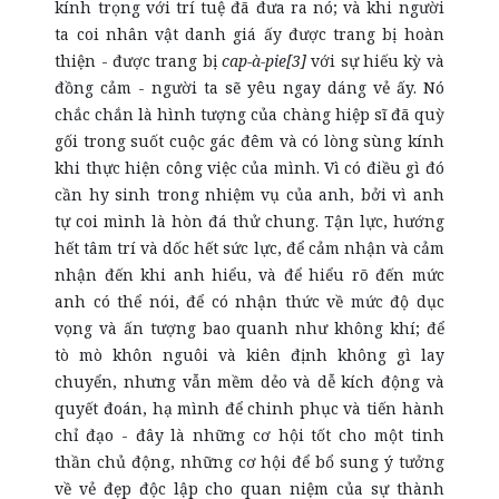
kính trọng với trí tuệ đã đưa ra nó; và khi người
ta coi nhân vật danh giá ấy được trang bị hoàn
thiện - được trang bị
cap-à-pie[3]
với sự hiếu kỳ và
đồng cảm - người ta sẽ yêu ngay dáng vẻ ấy. Nó
chắc chắn là hình tượng của chàng hiệp sĩ đã quỳ
gối trong suốt cuộc gác đêm và có lòng sùng kính
khi thực hiện công việc của mình. Vì có điều gì đó
cần hy sinh trong nhiệm vụ của anh, bởi vì anh
tự coi mình là hòn đá thử chung. Tận lực, hướng
hết tâm trí và dốc hết sức lực, để cảm nhận và cảm
nhận đến khi anh hiểu, và để hiểu rõ đến mức
anh có thể nói, để có nhận thức về mức độ dục
vọng và ấn tượng bao quanh như không khí; để
tò mò khôn nguôi và kiên định không gì lay
chuyển, nhưng vẫn mềm dẻo và dễ kích động và
quyết đoán, hạ mình để chinh phục và tiến hành
chỉ đạo - đây là những cơ hội tốt cho một tinh
thần chủ động, những cơ hội để bổ sung ý tưởng
về vẻ đẹp độc lập cho quan niệm của sự thành