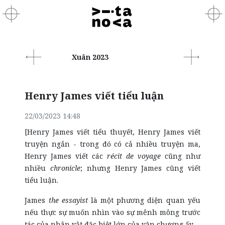
Xuân 2023
Henry James viết tiểu luận
22/03/2023 14:48
[Henry James viết tiểu thuyết, Henry James viết
truyện ngắn - trong đó có cả nhiều truyện ma,
Henry James viết các
récit de voyage
cũng như
nhiều
chronicle
; nhưng Henry James cũng viết
tiểu luận.
James
the essayist
là một phương diện quan yếu
nếu thực sự muốn nhìn vào sự mênh mông trước
tác của nhân vật đặc biệt lớn của văn chương ấy.