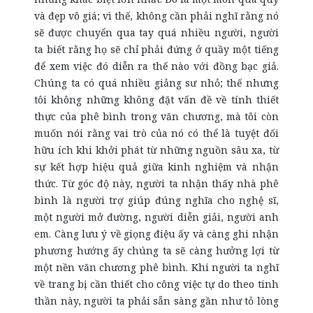
và đẹp vô giá; vì thế, không cần phải nghĩ rằng nó
sẽ được chuyển qua tay quá nhiều người, người
ta biết rằng họ sẽ chỉ phải đứng ở quầy một tiếng
để xem việc đó diễn ra thế nào với đồng bạc giả.
Chúng ta có quá nhiều giảng sư nhỏ; thế nhưng
tôi không những không đặt vấn đề về tính thiết
thực của phê bình trong văn chương, mà tôi còn
muốn nói rằng vai trò của nó có thể là tuyệt đối
hữu ích khi khởi phát từ những nguồn sâu xa, từ
sự kết hợp hiệu quả giữa kinh nghiệm và nhận
thức. Từ góc độ này, người ta nhận thấy nhà phê
bình là người trợ giúp đúng nghĩa cho nghệ sĩ,
một người mở đường, người diễn giải, người anh
em. Càng lưu ý về giọng điệu ấy và càng ghi nhận
phương hướng ấy chúng ta sẽ càng hưởng lợi từ
một nền văn chương phê bình. Khi người ta nghĩ
về trang bị cần thiết cho công việc tự do theo tinh
thần này, người ta phải sẵn sàng gần như tỏ lòng