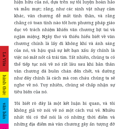
hiện hữu của nó, dựa trên sự tôi luyện hoàn hảo
và mẫu mực; rằng, như các sinh vật nhạy cảm
khác, văn chương dễ mất tinh thần, và rằng
chẳng có toan tính nào tốt hơn phương pháp giáo
dục vô trách nhiệm khiến văn chương bịt tai và
ngậm miệng. Ngây thơ và thiếu hiểu biết về văn
chương chính là lấy đi không khí và ánh sáng
của nó, và hậu quả sự kết bạn xấu ấy chính là
La Vita
việc nó mất nốt cả trái tim. Tất nhiên, chúng ta có
thể tiếp tục nói về nó rất lâu sau khi bản thân
văn chương đã buồn chán đến chết, và dường
hình thức
như đây chính là cách mà con cháu chúng ta sẽ
nghe về nó. Tuy nhiên, chúng sẽ chấp nhận sự
tiêu biến của nó.
Tôi biết rõ đây là một kết luận bi quan, và tôi
văn bản
không giả vờ nói về nó một cách vui vẻ. Nhiều
nhất tôi có thể nói là có những thời điểm và
những địa điểm mà văn chương gây ấn tượng đỡ