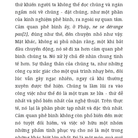
thứ khiến người ta không thể đọc chúng và ngán
ngẩm nói về chúng - đặt chúng, như một phần
của kinh nghiệm phê bình, ra ngoài sự quan tâm.
Cảm quan phê bình ấy, ở Pháp,
ne se dérange
pas[2]
, đúng như thế, đến chuyện nhỏ như vậy.
Mặt khác, không ai phủ nhận rằng, một khi bắt
đầu chuyển động, nó sẽ đi xa hơn cảm quan phê
bình chúng ta. Nó xử lý chủ đề nhìn chung tinh
tế hơn. Sự thẳng thắn của chúng ta, như những
công cụ xúc giác cho một quá trình nhạy bén, đôi
lúc vẫn gây ngạc nhiên, ngay cả khi thường
xuyên được thể hiện. Chúng ta lầm lũi ra vào
công việc như thể đó là một trạm xe lửa - thứ dễ
nhất và phổ biến nhất của nghệ thuật. Trên thực
tế, nó lại là phần phức tạp nhất và đặc thù nhất.
Cảm quan phê bình không còn phổ biến đến mức
nó tuyệt đối hiếm, và việc sở hữu một nhóm
những phẩm tính phục vụ cho nó là một trong
những khác biệt lớn nhất. Đó là một món quà quý