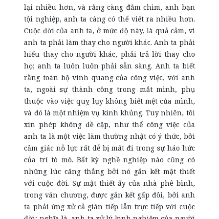
lại nhiều hơn, và rằng càng đắm chìm, anh bạn
tội nghiệp, anh ta càng có thể viết ra nhiều hơn.
Cuộc đời của anh ta, ở mức độ này, là quả cảm, vì
anh ta phải làm thay cho người khác. Anh ta phải
hiểu thay cho người khác, phải trả lời thay cho
họ; anh ta luôn luôn phải sẵn sàng. Anh ta biết
rằng toàn bộ vinh quang của công việc, với anh
ta, ngoài sự thành công trong mắt mình, phụ
thuộc vào việc quỵ lụy không biết mệt của mình,
và đó là một nhiệm vụ kinh khủng. Tuy nhiên, tôi
xin phép không đề cập, như thể công việc của
anh ta là một việc làm thường nhật có ý thức, bởi
cảm giác nỗ lực rất dễ bị mất đi trong sự háo hức
của trí tò mò. Bất kỳ nghề nghiệp nào cũng có
những lúc căng thẳng bởi nó gắn kết mật thiết
với cuộc đời. Sự mật thiết ấy của nhà phê bình,
trong văn chương, được gắn kết gấp đôi, bởi anh
ta phải ứng xử cả gián tiếp lẫn trực tiếp với cuộc
đời; nghĩa là, anh ta xử lý kinh nghiệm của người