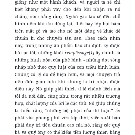
giống như một hành khách, và người ta sẽ chỉ
biết không phải vậy cho đến khi nhận ra nó
chẳng nói chẳng rằng. Người gác tàu sẽ đến chỗ
hình nộm khi tàu dừng lại, thổi bay lớp bụi bám
trên mặt gỗ và tạo cho nó một dáng vẻ khác để
chuẩn bị cho chuyến tàu sau. Theo cách nhìn
này, trong những ấn phẩm báo chí định kỳ được
bố cục tốt, những khối
remplissage[1]
ấy chính là
những hình nộm của phê bình - những đợt sóng
nhấp nhô theo quy luật của con triều bình luận.
Chúng có lý do để hiện hữu, và mọi chuyện trở
nên đơn giản hơn khi chúng ta tri nhận được
điều này. Nó giúp giải thích tỉ lệ chênh lệch mà
tôi đã nói đến, cũng như, trong rất nhiều trường
hợp, chất lượng của lời lẽ đặc thù. Nó giúp chúng
ta hiểu rằng “những bộ phận của dư luận” ấy
phải vừa phong phú vừa kịp thời, việc xuất bản
phải duy trì tiêu chuẩn cao của nó, rằng các quý
bà và quý ông có thể kiếm tiền lương thiện bằng