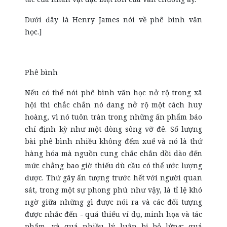
Dưới đây là Henry James nói về phê bình văn
học.]
Phê bình
Nếu có thể nói phê bình văn học nở rộ trong xã
hội thì chắc chắn nó đang nở rộ một cách huy
hoàng, vì nó tuôn tràn trong những ấn phẩm báo
chí định kỳ như một dòng sông vỡ đê. Số lượng
bài phê bình nhiều không đếm xuể và nó là thứ
hàng hóa mà nguồn cung chắc chắn dồi dào đến
mức chẳng bao giờ thiếu dù cầu có thể ước lượng
được. Thứ gây ấn tượng trước hết với người quan
sát, trong một sự phong phú như vậy, là tỉ lệ khó
ngờ giữa những gì được nói ra và các đối tượng
được nhắc đến - quá thiếu ví dụ, minh họa và tác
phẩm, và quá nhiều lý luận bị bỏ lửng; quá