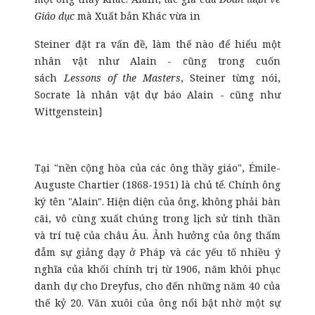
Giáo dục
mà Xuất bản Khác vừa in
Steiner đặt ra vấn đề, làm thế nào để hiểu một
nhân vật như Alain - cũng trong cuốn
sách
Lessons of the Masters
, Steiner từng nói,
Socrate là nhân vật dự báo Alain - cũng như
Wittgenstein]
Tại "nền cộng hòa của các ông thầy giáo", Émile-
Auguste Chartier (1868-1951) là chủ tể. Chính ông
ký tên "Alain". Hiện diện của ông, không phải bàn
cãi, vô cùng xuất chúng trong lịch sử tinh thần
và trí tuệ của châu Âu. Ảnh hưởng của ông thấm
đẫm sự giảng dạy ở Pháp và các yếu tố nhiều ý
nghĩa của khối chính trị từ 1906, năm khôi phục
danh dự cho Dreyfus, cho đến những năm 40 của
thế kỷ 20. Văn xuôi của ông nổi bật nhờ một sự