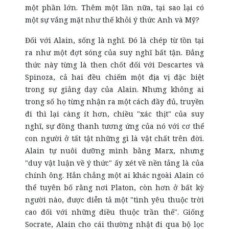
một phần lớn. Thêm một lần nữa, tại sao lại có
một sự vắng mặt như thế khỏi ý thức Anh và Mỹ?
Đối với Alain, sống là nghĩ. Đó là chép từ tồn tại
ra như một đợt sóng của suy nghĩ bất tận. Đẳng
thức này từng là then chốt đối với Descartes và
Spinoza, cả hai đều chiếm một địa vị đặc biệt
trong sự giảng dạy của Alain. Nhưng không ai
trong số họ từng nhận ra một cách đầy đủ, truyền
đi thì lại càng ít hơn, chiều "xác thịt" của suy
nghĩ, sự đồng thanh tương ứng của nó với cơ thể
con người ở tất tật những gì là vật chất trên đời.
Alain tự nuôi dưỡng mình bằng Marx, nhưng
"duy vật luận về ý thức" ấy xét về nền tảng là của
chính ông. Hẳn chẳng một ai khác ngoài Alain có
thể tuyên bố rằng nơi Platon, còn hơn ở bất kỳ
người nào, được diễn tả một "tình yêu thuộc trời
cao đối với những điều thuộc trần thế". Giống
Socrate, Alain cho cái thường nhật đi qua bộ lọc