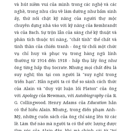
và hút niềm vui của mình trong các nghệ và các
nghề, trong nhu cầu về làm dường như bẩm sinh
ấy, thứ nối chặt kỹ năng của người thợ mộc
chuyên dựng nhà vào với kỹ năng của Rembrandt
và của Bach. Sự trộn lẫn của sáng chế kỹ thuật và
phân tích thuộc trí năng, "chất tính" thể chất và
tinh thần của chiến tranh - ông từ chối một chức
vụ chỉ huy và phục vụ trong hàng ngũ lính
thường từ 1914 đến 1918 - hấp thụ lấy ông như
ông từng hấp thụ Socrate. Nhưng mọi chất đều là
suy nghĩ; tồn tại con người là "suy nghĩ trong
triển hạn". Hẳn người ta có thể so sánh cách thức
của Alain và "duy vật luận lối Platon" của ông
với
Apology
của Newman, với
Autobiography
của R.
G. Collingwood. Henry Adams của
Education
hẳn
có thể hiểu Alain. Nhưng, trong điển phạm Anh-
Mỹ, những cuốn sách của ông chỉ sáng lên từ các
lề. Làm thế nào mà người ta có thể ước lượng được
tầm vóc của Alain đây, khi mà chính cái từ "trí