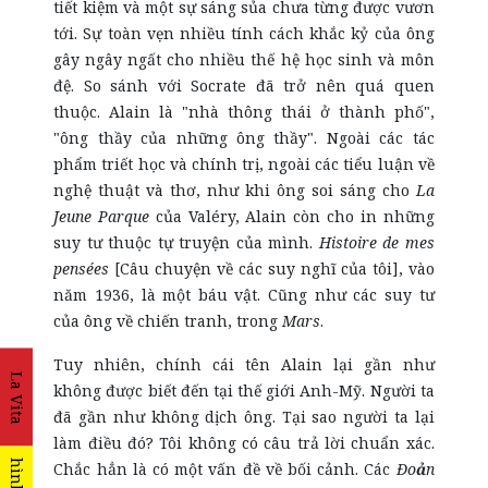
tiết kiệm và một sự sáng sủa chưa từng được vươn
tới. Sự toàn vẹn nhiều tính cách khắc kỷ của ông
gây ngây ngất cho nhiều thế hệ học sinh và môn
đệ. So sánh với Socrate đã trở nên quá quen
thuộc. Alain là "nhà thông thái ở thành phố",
"ông thầy của những ông thầy". Ngoài các tác
phẩm triết học và chính trị, ngoài các tiểu luận về
nghệ thuật và thơ, như khi ông soi sáng cho
La
Jeune Parque
của Valéry, Alain còn cho in những
suy tư thuộc tự truyện của mình.
Histoire de mes
pensées
[Câu chuyện về các suy nghĩ của tôi], vào
năm 1936, là một báu vật. Cũng như các suy tư
của ông về chiến tranh, trong
Mars
.
Tuy nhiên, chính cái tên Alain lại gần như
La Vita
không được biết đến tại thế giới Anh-Mỹ. Người ta
đã gần như không dịch ông. Tại sao người ta lại
làm điều đó? Tôi không có câu trả lời chuẩn xác.
Chắc hẳn là có một vấn đề về bối cảnh. Các
Đo
ả
n