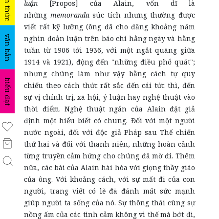
hình thức
luận
[Propos] của Alain, vốn dĩ là
những
memoranda
súc tích nhưng thường được
viết rất kỹ lưỡng (ông đã cho đăng khoảng năm
văn bản
nghìn đoản luận trên báo chí hằng ngày và hằng
tuần từ 1906 tới 1936, với một ngắt quãng giữa
1914 và 1921), động đến "những điều phổ quát";
nhưng chúng làm như vậy bằng cách tự quy
biểu đạt
chiếu theo cách thức rất sắc đến cái tức thì, đến
sự vị chính trị, xã hội, ý luận hay nghệ thuật vào
thời điểm. Nghệ thuật ngắn của Alain đặt giả
định một hiểu biết có chung. Đối với một người
nước ngoài, đối với độc giả Pháp sau Thế chiến
thứ hai và đối với thanh niên, những hoàn cảnh
từng truyền cảm hứng cho chúng đã mờ đi. Thêm
nữa, các bài của Alain hài hòa với giọng thầy giáo
của ông. Với khoảng cách, với sự mất đi của con
người, trang viết có lẽ đã đánh mất sức mạnh
giúp người ta sống của nó. Sự thông thái cùng sự
nồng ấm của các tình cảm không vì thế mà bớt đi,