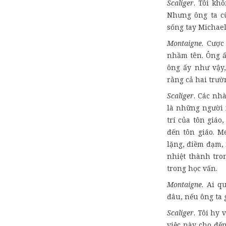
Scaliger
. Tôi kh
Nhưng ông ta cũ
sống tay Michael
Montaigne
. Cược
nhầm tên. Ông ấ
ông ấy như vậy,
rằng cả hai trư
Scaliger
. Các nh
là những người 
trí của tôn giáo
đến tôn giáo. M
lặng, điềm đạm,
nhiệt thành tron
trong học vấn.
Montaigne
. Ai q
đâu, nếu ông ta 
Scaliger
. Tôi hy 
việc này cho đế