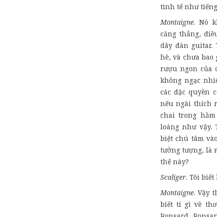
tinh tế như tiếng
Montaigne
. Nó 
căng thẳng, điề
dây đàn guitar.
hè, và chưa bao 
rượu ngon của c
không ngạc nhiê
các đặc quyền c
nếu ngài thích r
chai trong hầm
loáng như vậy. T
biệt chú tâm và
tưởng tượng, là
thế này?
Scaliger
. Tôi biết
Montaigne
. Vậy 
biết tí gì về t
Ronsard. Ronsa