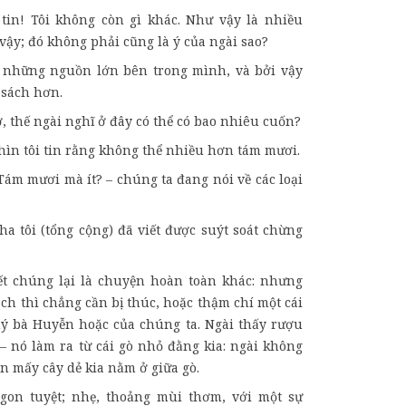
 tin! Tôi không còn gì khác. Như vậy là nhiều
ĩ vậy; đó không phải cũng là ý của ngài sao?
ó những nguồn lớn bên trong mình, và bởi vậy
t sách hơn.
cơ, thế ngài nghĩ ở đây có thể có bao nhiêu cuốn?
nhìn tôi tin rằng không thể nhiều hơn tám mươi.
 Tám mươi mà ít? – chúng ta đang nói về các loại
cha tôi (tổng cộng) đã viết được suýt soát chừng
iết chúng lại là chuyện hoàn toàn khác: nhưng
ch thì chẳng cần bị thúc, hoặc thậm chí một cái
ý bà Huyễn hoặc của chúng ta. Ngài thấy rượu
 – nó làm ra từ cái gò nhỏ đằng kia: ngài không
n mấy cây dẻ kia nằm ở giữa gò.
gon tuyệt; nhẹ, thoảng mùi thơm, với một sự