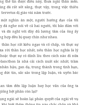
ông thể tin được điều này, thưa ngài thân mến.
ng đã rất sốt sắng, thực vậy, trong việc thiêu
 Servetus dị giáo vài năm trước.
 một nghìn ăn một, người hướng đạo của tôi
y đã nghe nói về cả hai người, tôi bảo đảm với
 và đã nghĩ với đầy đủ lương tâm của ông ấy
ờng hợp đều bị quay chín như nhau.
à thần học rất kiêu ngạo và cố chấp, và thực sự
xa rời thần học nhất, nếu thần học nghĩa là lý
, hoặc thực sự có dính líu theo cách nào đi nữa
elancthon là nhà cải cách xuất sắc nhất; trầm
 nhân hậu, gan dạ, trung thành trong tình bạn,
g đức tin, sắc sảo trong lập luận, và uyên bác
uan tâm đến lập luận hay học vấn của ông ta
giống hệt phần còn lại?
vọng ngài sẽ hoãn lại phán quyết của ngài về vụ
n khi biết thêm thông tin nào chắc chắn và khả