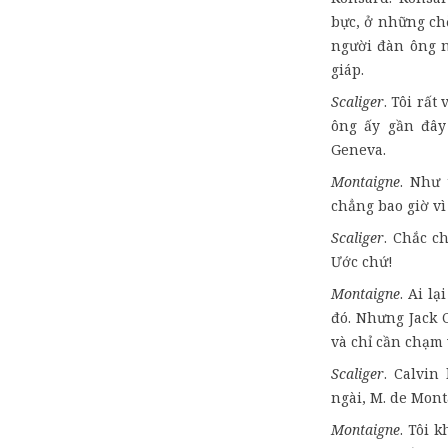
bực, ở những chỗ
người đàn ông n
giáp.
Scaliger
. Tôi rất
ông ấy gần đây
Geneva.
Montaigne
. Như 
chẳng bao giờ vì
Scaliger
. Chắc c
Ước chứ!
Montaigne
. Ai lạ
đó. Nhưng Jack 
và chỉ cần chạm 
Scaliger
. Calvin
ngài, M. de Mont
Montaigne
. Tôi 