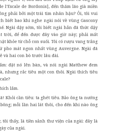
de l’Escale de Bordonis], đến thăm lão già miền
ng phải bởi một trái tim nhân hậu? Ôi, tôi vui
h biết bao khi nghe ngài nói về vùng Gascony
hế. Ngài dậy sớm, tôi biết: ngài hẳn đã thức dậy
t trời, để đến được đây vào giờ này; phải mất
thật khỏe từ chỗ con suối. Tôi có rượu vang trắng
hứ pho mát ngon nhất vùng Auvergne. Ngài đã
ê và hai con bò trước lâu đài.
 lắm: đặt nó lên bàn, và nói ngài Matthew đem
, nhưng rắc tiêu một con thôi. Ngài thích tiêu
scale?
hích lắm.
đã! Khỏi cần tiêu: ta ghét tiêu. Bảo ông ta nướng
bông; mỗi lần hai lát thôi, cho đến khi nào ông
, tôi thấy, là tiền sảnh thư viện của ngài: đây là
ày của ngài.