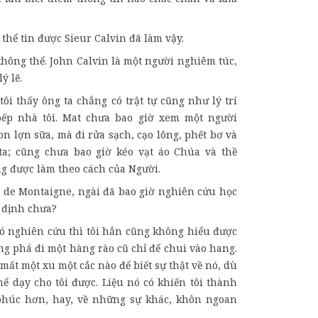
ó thể tin được Sieur Calvin đã làm vậy.
 không thể. John Calvin là một người nghiêm túc,
lý lẽ.
 tôi thấy ông ta chẳng có trật tự cũng như lý trí
ếp nhà tôi. Mat chưa bao giờ xem một người
n lợn sữa, mà đi rửa sạch, cạo lông, phết bơ và
a; cũng chưa bao giờ kéo vạt áo Chúa và thề
g được làm theo cách của Người.
. de Montaigne, ngài đã bao giờ nghiên cứu học
n định chưa?
có nghiên cứu thì tôi hẳn cũng không hiểu được
ông phá đi một hàng rào cũ chỉ để chui vào hang.
ất một xu một cắc nào để biết sự thật về nó, dù
thể dạy cho tôi được. Liệu nó có khiến tôi thành
phúc hơn, hay, về những sự khác, khôn ngoan