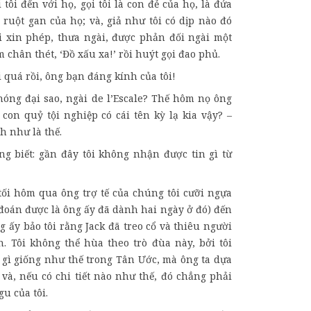
 tôi đến với họ, gọi tôi là con đẻ của họ, là đứa
 ruột gan của họ; và, giả như tôi có dịp nào đó
ôi xin phép, thưa ngài, được phản đối ngài một
m chân thét, ‘Đồ xấu xa!’ rồi huýt gọi đao phủ.
i quá rồi, ông bạn đáng kính của tôi!
phóng đại sao, ngài de l’Escale? Thế hôm nọ ông
 con quỷ tội nghiệp có cái tên kỳ lạ kia vậy? –
h như là thế.
ông biết: gần đây tôi không nhận được tin gì từ
 tối hôm qua ông trợ tế của chúng tôi cưỡi ngựa
 đoán được là ông ấy đã dành hai ngày ở đó) đến
ng ấy bảo tôi rằng Jack đã treo cổ và thiêu người
. Tôi không thể hùa theo trò đùa này, bởi tôi
 gì giống như thế trong Tân Ước, mà ông ta dựa
 và, nếu có chi tiết nào như thế, đó chẳng phải
gu của tôi.