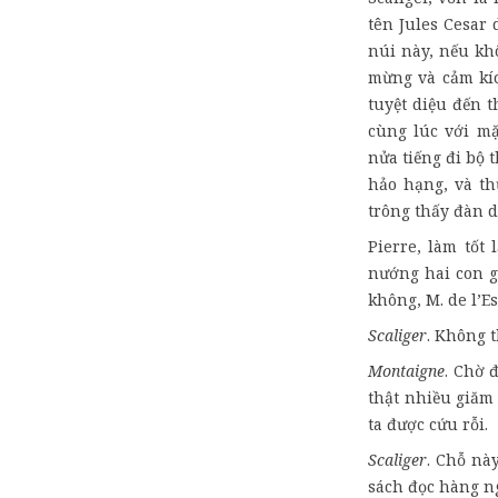
tên Jules Cesar 
núi này, nếu khô
mừng và cảm kíc
tuyệt diệu đến t
cùng lúc với mặ
nửa tiếng đi bộ 
hảo hạng, và t
trông thấy đàn d
Pierre, làm tốt
nướng hai con gà
không, M. de l’E
Scaliger
. Không t
Montaigne
. Chờ 
thật nhiều giăm 
ta được cứu rỗi.
Scaliger
. Chỗ này
sách đọc hàng ng