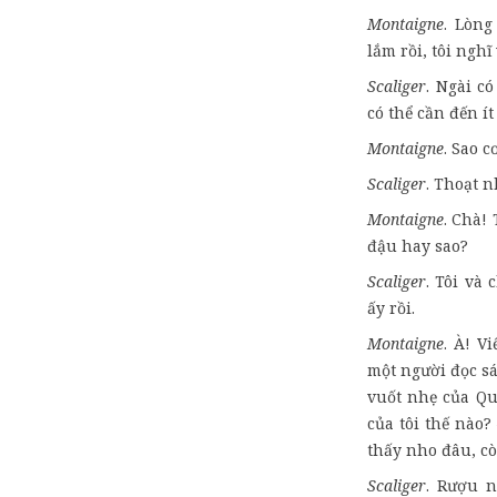
Montaigne
. Lòng
lắm rồi, tôi ngh
Scaliger
. Ngài c
có thể cần đến í
Montaigne
. Sao 
Scaliger
. Thoạt 
Montaigne
. Chà!
đậu hay sao?
Scaliger
. Tôi và 
ấy rồi.
Montaigne
. À! V
một người đọc sá
vuốt nhẹ của Qu
của tôi thế nào?
thấy nho đâu, cò
Scaliger
. Rượu n