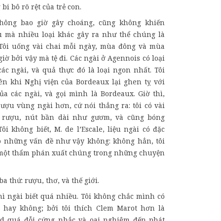
 bi bô rõ rệt của trẻ con.
không bao giờ gây choáng, cũng không khiến
u mà nhiều loại khác gây ra như thể chúng là
 Tôi uống vài chai mỗi ngày, mùa đông và mùa
giờ bởi vậy mà tệ đi. Các ngài ở Agennois có loại
ác ngài, và quả thực đó là loại ngon nhất. Tôi
n khi Nghị viện của Bordeaux lại ghen tỵ với
ủa các ngài, và gọi mình là Bordeaux. Giờ thì,
ượu vùng ngài hơn, cứ nói thẳng ra: tôi có vài
 rượu, nút bần dài như gươm, và cũng bóng
ôi không biết, M. de l’Escale, liệu ngài có đặc
o những vấn đề như vậy không: không hẳn, tôi
 một thẩm phán xuất chúng trong những chuyện
 ba thứ: rượu, thơ, và thế giới.
thì ngài biết quá nhiều. Tôi không chắc mình có
hơ hay không; bởi tôi thích Clem Marot hơn là
rd quá đỗi cứng nhắc và oai nghiêm đến phát