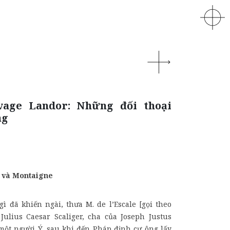
vage Landor: Những đối thoại
ng
r và Montaigne
 gì đã khiến ngài, thưa M. de l’Escale [gọi theo
ulius Caesar Scaliger, cha của Joseph Justus
 một người Ý, sau khi đến Pháp định cư ông lấy