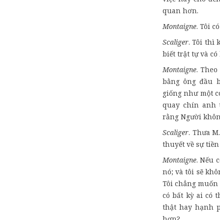
quan hơn.
Montaigne
. Tôi c
Scaliger
. Tôi thì
biết trật tự và có 
Montaigne
. Theo
bằng ông đầu b
giống như một co
quay chín anh t
rằng Người khôn
Scaliger
. Thưa M
thuyết về sự tiề
Montaigne
. Nếu 
nó; và tôi sẽ kh
Tôi chẳng muốn m
có bất kỳ ai có 
thật hay hạnh 
hơn?