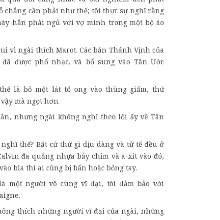
 chẳng cần phải như thế; tôi thực sự nghĩ rằng
ày hẳn phải ngủ với vợ mình trong một bộ áo
 vui vì ngài thích Marot. Các bản Thánh Vịnh của
 đã được phổ nhạc, và bổ sung vào Tân Ước
thế là bỏ một lát tổ ong vào thùng giấm, thứ
 vậy mà ngọt hơn.
hắn, nhưng ngài không nghĩ theo lối ấy về Tân
i nghĩ thế? Bất cứ thứ gì dịu dàng và tử tế đều ở
Calvin đã quẳng nhựa bẫy chim và a-xít vào đó,
vào bìa thì ai cũng bị bẩn hoặc bỏng tay.
 là một người vô cùng vĩ đại, tôi đảm bảo với
aigne.
không thích những người vĩ đại của ngài, những