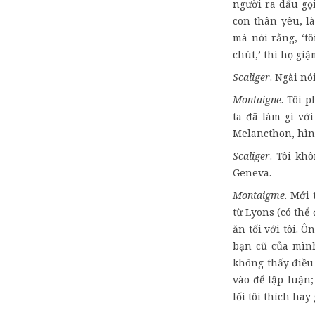
người ra dấu gọi
con thân yêu, là
mà nói rằng, ‘t
chút,’ thì họ giậ
Scaliger
. Ngài nó
Montaigne
. Tôi 
ta đã làm gì với
Melancthon, hìn
Scaliger
. Tôi kh
Geneva.
Montaigme
. Mới
từ Lyons (có thể
ăn tối với tôi. Ô
bạn cũ của mình
không thấy điều
vào để lập luận;
lối tôi thích hay 