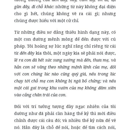
gần đây, đi chỗ khác
: những từ này không đại diện
cho gì hết, chúng không vẽ ra cái gì; nhưng
chúng được hiểu với một cử chỉ.
Từ những điều sơ đẳng thiếu hình dạng này, có
một con đường mênh mông để đến được với cú
pháp. Tôi hoảng sợ lúc nghĩ rằng chỉ riêng từ cái
từ
đến đây
kia thôi, một ngày kia sẽ phải nói được,
lẽ ra con đã hết sức sung sướng mà đến, thưa mẹ, và
hẳn con sẽ vâng theo những mệnh lệnh của mẹ, đối
với con chúng lúc nào cũng quý giá, nếu trong lúc
chạy tới chỗ mẹ con không bị ngã bổ chửng; và nếu
một cái gai trong khu vườn của mẹ không đâm xiên
vào cẳng chân trái của con
.
Đối với trí tưởng tượng đầy ngạc nhiên của tôi
dường như đã phải cần hàng thế kỷ thì mới điều
chỉnh được cái câu đó; và nhiều thế kỷ nữa để vẽ
nó. Hẳn đây là chỗ để nói, hoặc để tìm cách nói,