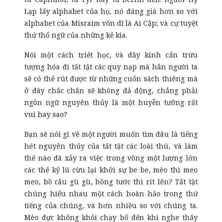
Lạp lấy alphabet của họ, nó đáng giá hơn so với
alphabet của Misraim vốn dĩ là Ai Cập; và cự tuyệt
thứ thổ ngữ của những kẻ kia.
Nói một cách triết học, và đầy kính cẩn trừu
tượng hóa đi tất tật các quy nạp mà hẳn người ta
sẽ có thể rút được từ những cuốn sách thiêng mà
ở đây chắc chắn sẽ không đả động, chẳng phải
ngôn ngữ nguyên thủy là một huyễn tưởng rất
vui hay sao?
Bạn sẽ nói gì về một người muốn tìm đâu là tiếng
hét nguyên thủy của tất tật các loài thú, và làm
thế nào đã xảy ra việc trong vòng một lượng lớn
các thế kỷ lũ cừu lại khởi sự be be, mèo thì meo
meo, bồ câu gù gù, hồng tước thì rít lên? Tất tật
chúng hiểu nhau một cách hoàn hảo trong thứ
tiếng của chúng, và hơn nhiều so với chúng ta.
Mèo đực không khỏi chạy bổ đến khi nghe thấy