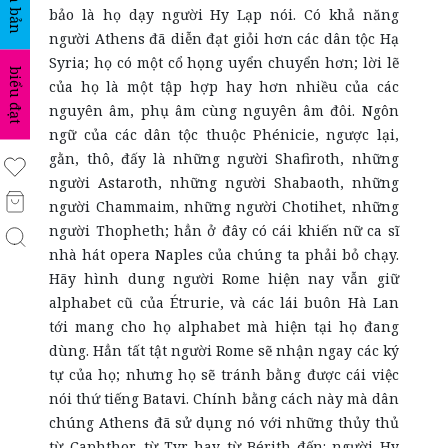
văn bản
bảo là họ dạy người Hy Lạp nói. Có khả năng
người Athens đã diễn đạt giỏi hơn các dân tộc Hạ
Syria; họ có một cổ họng uyển chuyển hơn; lời lẽ
biểu đạt
của họ là một tập hợp hay hơn nhiều của các
nguyên âm, phụ âm cùng nguyên âm đôi. Ngôn
ngữ của các dân tộc thuộc Phénicie, ngược lại,
gằn, thô, đấy là những người Shafiroth, những
người Astaroth, những người Shabaoth, những
người Chammaim, những người Chotihet, những
người Thopheth; hẳn ở đây có cái khiến nữ ca sĩ
nhà hát opera Naples của chúng ta phải bỏ chạy.
Hãy hình dung người Rome hiện nay vẫn giữ
alphabet cũ của Étrurie, và các lái buôn Hà Lan
tới mang cho họ alphabet mà hiện tại họ đang
dùng. Hẳn tất tật người Rome sẽ nhận ngay các ký
tự của họ; nhưng họ sẽ tránh bằng được cái việc
nói thứ tiếng Batavi. Chính bằng cách này mà dân
chúng Athens đã sử dụng nó với những thủy thủ
từ Caphthor, từ Tyr hay từ Bérith đến: người Hy