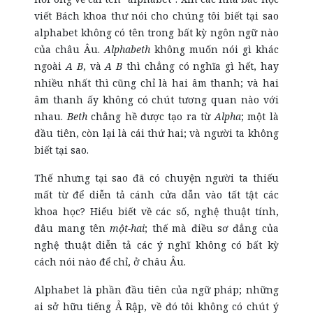
viết Bách khoa thư nói cho chúng tôi biết tại sao
alphabet không có tên trong bất kỳ ngôn ngữ nào
của châu Âu.
Alphabeth
không muốn nói gì khác
ngoài
A B
, và
A B
thì chẳng có nghĩa gì hết, hay
nhiều nhất thì cũng chỉ là hai âm thanh; và hai
âm thanh ấy không có chút tương quan nào với
nhau.
Beth
chẳng hề được tạo ra từ
Alpha
; một là
đầu tiên, còn lại là cái thứ hai; và người ta không
biết tại sao.
Thế nhưng tại sao đã có chuyện người ta thiếu
mất từ để diễn tả cánh cửa dẫn vào tất tật các
khoa học? Hiểu biết về các số, nghệ thuật tính,
đâu mang tên
một-hai
; thế mà điều sơ đẳng của
nghệ thuật diễn tả các ý nghĩ không có bất kỳ
cách nói nào để chỉ, ở châu Âu.
Alphabet là phần đầu tiên của ngữ pháp; những
ai sở hữu tiếng Ả Rập, về đó tôi không có chút ý