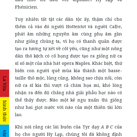
Phénicien.
Tuy nhiên tất tật các dân tộc ấy, thậm chí cho
thêm cả vào đó người Hottentot và người Cafre,
phát âm những nguyên âm cùng phụ âm gần
như giống chúng ta, vì họ có thanh quản được
tạo ra tương tự xét về cốt yếu, cũng như một nông
dân thô kệch có cổ họng được tạo ra giống nữ ca
sĩ số một của nhà hát opera Naples. Khác biệt, thứ
biến con người quê mùa kia thành một basse-
taille thô mộc, lủng củng, không sao chịu nổi, còn
La Vita
nữ ca sĩ kia thì vượt cả chim họa mi, khó lòng
nhận ra đến độ chẳng nhà giải phẫu học nào có
thể thấy được. Não một kẻ ngu xuẩn thì giống
hình thức
như hai giọt nước với não của một thiên tài lớn
lao.
Khi nói rằng các lái buôn của Tyr dạy
A B C
của
họ cho người Hy Lạp, chúng tôi đã không định