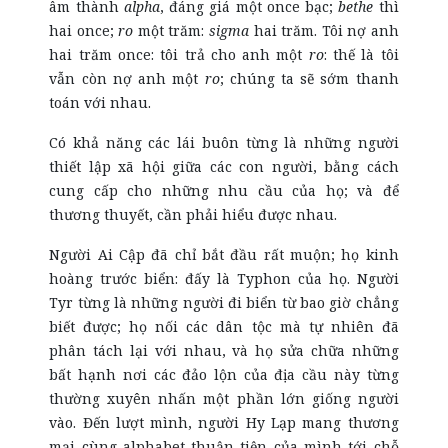
âm thành
alpha
, đáng giá một once bạc;
bethe
thì
hai once;
ro
một trăm:
sigma
hai trăm. Tôi nợ anh
hai trăm once: tôi trả cho anh một
ro
: thế là tôi
vẫn còn nợ anh một
ro
; chúng ta sẽ sớm thanh
toán với nhau.
Có khả năng các lái buôn từng là những người
thiết lập xã hội giữa các con người, bằng cách
cung cấp cho những nhu cầu của họ; và để
thương thuyết, cần phải hiểu được nhau.
Người Ai Cập đã chỉ bắt đầu rất muộn; họ kinh
hoàng trước biển: đấy là Typhon của họ. Người
Tyr từng là những người đi biển từ bao giờ chẳng
biết được; họ nối các dân tộc mà tự nhiên đã
phân tách lại với nhau, và họ sửa chữa những
bất hạnh nơi các đảo lộn của địa cầu này từng
thường xuyên nhấn một phần lớn giống người
vào. Đến lượt mình, người Hy Lạp mang thương
mại cùng alphabet thuận tiện của mình tới chỗ