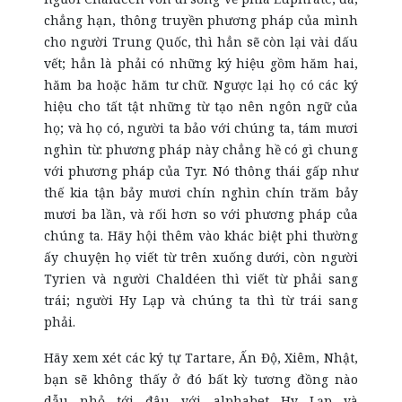
chẳng hạn, thông truyền phương pháp của mình
cho người Trung Quốc, thì hẳn sẽ còn lại vài dấu
vết; hẳn là phải có những ký hiệu gồm hăm hai,
hăm ba hoặc hăm tư chữ. Ngược lại họ có các ký
hiệu cho tất tật những từ tạo nên ngôn ngữ của
họ; và họ có, người ta bảo với chúng ta, tám mươi
nghìn từ: phương pháp này chẳng hề có gì chung
với phương pháp của Tyr. Nó thông thái gấp như
thế kia tận bảy mươi chín nghìn chín trăm bảy
mươi ba lần, và rối hơn so với phương pháp của
chúng ta. Hãy hội thêm vào khác biệt phi thường
ấy chuyện họ viết từ trên xuống dưới, còn người
Tyrien và người Chaldéen thì viết từ phải sang
trái; người Hy Lạp và chúng ta thì từ trái sang
phải.
Hãy xem xét các ký tự Tartare, Ấn Độ, Xiêm, Nhật,
bạn sẽ không thấy ở đó bất kỳ tương đồng nào
dẫu nhỏ tới đâu với alphabet Hy Lạp và