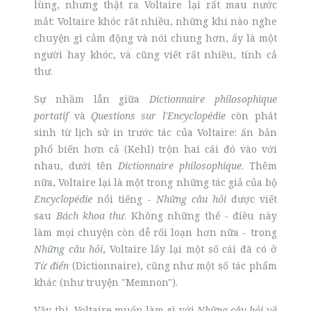
lùng, nhưng thật ra Voltaire lại rất mau nước
mắt: Voltaire khóc rất nhiều, những khi nào nghe
chuyện gì cảm động và nói chung hơn, ấy là một
người hay khóc, và cũng viết rất nhiều, tính cả
thư.
Sự nhầm lẫn giữa
Dictionnaire philosophique
portatif
và
Questions sur l'Encyclopédie
còn phát
sinh từ lịch sử in trước tác của Voltaire: ấn bản
phổ biến hơn cả (Kehl) trộn hai cái đó vào với
nhau, dưới tên
Dictionnaire philosophique
. Thêm
nữa, Voltaire lại là một trong những tác giả của bộ
Encyclopédie
nổi tiếng -
Những câu hỏi
được viết
sau
Bách khoa thư
. Không những thế - điều này
làm mọi chuyện còn dễ rối loạn hơn nữa - trong
Những câu hỏi
, Voltaire lấy lại một số cái đã có ở
Từ điển
(Dictionnaire), cũng như một số tác phẩm
khác (như truyện "Memnon").
Vậy thì, Voltaire muốn làm gì với
Những câu hỏi về