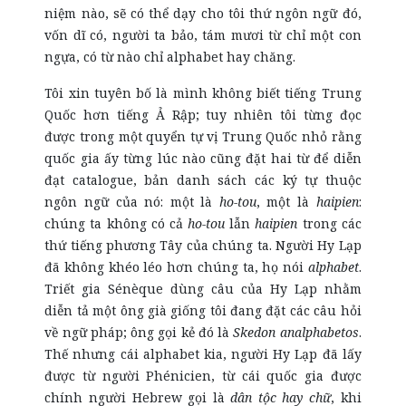
niệm nào, sẽ có thể dạy cho tôi thứ ngôn ngữ đó,
vốn dĩ có, người ta bảo, tám mươi từ chỉ một con
ngựa, có từ nào chỉ alphabet hay chăng.
Tôi xin tuyên bố là mình không biết tiếng Trung
Quốc hơn tiếng Ả Rập; tuy nhiên tôi từng đọc
được trong một quyển tự vị Trung Quốc nhỏ rằng
quốc gia ấy từng lúc nào cũng đặt hai từ để diễn
đạt catalogue, bản danh sách các ký tự thuộc
ngôn ngữ của nó: một là
ho-tou
, một là
haipien
:
chúng ta không có cả
ho-tou
lẫn
haipien
trong các
thứ tiếng phương Tây của chúng ta. Người Hy Lạp
đã không khéo léo hơn chúng ta, họ nói
alphabet
.
Triết gia Sénèque dùng câu của Hy Lạp nhằm
diễn tả một ông già giống tôi đang đặt các câu hỏi
về ngữ pháp; ông gọi kẻ đó là
Skedon analphabetos
.
Thế nhưng cái alphabet kia, người Hy Lạp đã lấy
được từ người Phénicien, từ cái quốc gia được
chính người Hebrew gọi là
dân tộc hay chữ
, khi