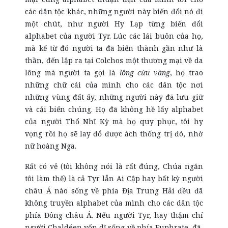
các dân tộc khác, những người này biến đổi nó đi
một chút, như người Hy Lạp từng biến đổi
alphabet của người Tyr. Lúc các lái buôn của họ,
mà kể từ đó người ta đã biến thành gần như là
thần, đến lập ra tại Colchos một thương mại về da
lông mà người ta gọi là
lông cừu vàng
, họ trao
những chữ cái của mình cho các dân tộc nơi
những vùng đất ấy, những người này đã lưu giữ
và cải biến chúng. Họ đã không hề lấy alphabet
của người Thổ Nhĩ Kỳ mà họ quy phục, tôi hy
vọng rồi họ sẽ lay đổ được ách thống trị đó, nhờ
nữ hoàng Nga.
Rất có vẻ (tôi không nói là rất đúng, Chúa ngăn
tôi làm thế) là cả Tyr lẫn Ai Cập hay bất kỳ người
châu Á nào sống về phía Địa Trung Hải đều đã
không truyền alphabet của mình cho các dân tộc
phía Đông châu Á. Nếu người Tyr, hay thậm chí
người Chaldéen vốn dĩ sống về phía Euphrate, đã,