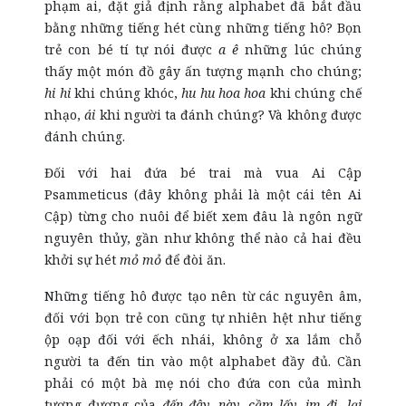
phạm ai, đặt giả định rằng alphabet đã bắt đầu
bằng những tiếng hét cùng những tiếng hô? Bọn
trẻ con bé tí tự nói được
a ê
những lúc chúng
thấy một món đồ gây ấn tượng mạnh cho chúng;
hi hi
khi chúng khóc,
hu hu hoa hoa
khi chúng chế
nhạo,
ái
khi người ta đánh chúng? Và không được
đánh chúng.
Đối với hai đứa bé trai mà vua Ai Cập
Psammeticus (đây không phải là một cái tên Ai
Cập) từng cho nuôi để biết xem đâu là ngôn ngữ
nguyên thủy, gần như không thể nào cả hai đều
khởi sự hét
mỏ mỏ
để đòi ăn.
Những tiếng hô được tạo nên từ các nguyên âm,
đối với bọn trẻ con cũng tự nhiên hệt như tiếng
ộp oạp đối với ếch nhái, không ở xa lắm chỗ
người ta đến tin vào một alphabet đầy đủ. Cần
phải có một bà mẹ nói cho đứa con của mình
tương đương của
đến đây, này, cầm lấy, im đi, lại