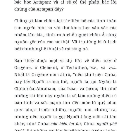
bác học Artapan; và ai sẽ có thể phản bác lời
chứng của Artapan đây?
Chẳng gì làm chậm lại các tiến bộ của tinh thần
con người hơn so với thứ khoa học sâu sắc của
nhầm lãn kia, sinh ra ở chỗ người châu Á cùng
nguồn gốc của các sự thật. Vũ trụ từng bị ù lì đi
bởi chính nghệ thuật sẽ rọi sáng nó.
Bạn thấy được một ví dụ lớn về điều này ở
Origène, ở Clément, ở Tertullien, v.v... và v.v....
Nhất là Origène nói rất rõ, "nếu khi triệu Chúa,
hay lấy Người ra mà thề, người ta gọi Người là
Chúa của Abraham, của Isaac và Jacob, thì nhờ
những cái tên này người ta sẽ làm những điều có
bản tính và sức mạnh lớn đến mức lũ quỷ phải
quy phục trước những người nói chúng ra;
nhưng nếu người ta gọi Người bằng một cái tên
khác, như Chúa
của biển ồn ào
, Chúa
người phế
truất
, thì những cái tên ấy sẽ không có công hiệu,