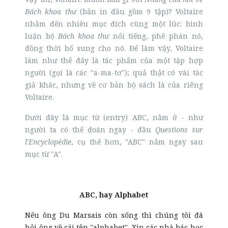
Bách khoa thư
(bản in đầu gồm 9 tập)? Voltaire
nhằm đến nhiều mục đích cùng một lúc: bình
luận bộ
Bách khoa thư
nổi tiếng, phê phán nó,
đồng thời bổ sung cho nó. Để làm vậy, Voltaire
làm như thể đấy là tác phẩm của một tập hợp
người (gọi là các "a-ma-tơ"); quả thật có vài tác
giả khác, nhưng về cơ bản bộ sách là của riêng
Voltaire.
Dưới đây là mục từ (entry) ABC, nằm ở - như
người ta có thể đoán ngay - đầu
Questions sur
l'Encyclopédie
, cụ thể hơn, "ABC" nằm ngay sau
mục từ "A".
ABC, hay Alphabet
Nếu ông Du Marsais còn sống thì chúng tôi đã
hỏi ông về cái tên "alphabet". Xin các nhà bác học