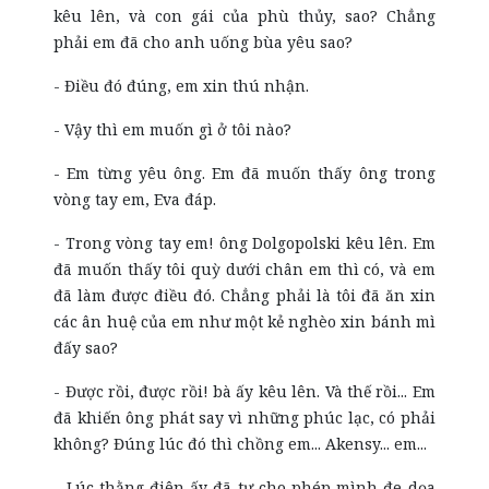
kêu lên, và con gái của phù thủy, sao? Chẳng
phải em đã cho anh uống bùa yêu sao?
- Điều đó đúng, em xin thú nhận.
- Vậy thì em muốn gì ở tôi nào?
- Em từng yêu ông. Em đã muốn thấy ông trong
vòng tay em, Eva đáp.
- Trong vòng tay em! ông Dolgopolski kêu lên. Em
đã muốn thấy tôi quỳ dưới chân em thì có, và em
đã làm được điều đó. Chẳng phải là tôi đã ăn xin
các ân huệ của em như một kẻ nghèo xin bánh mì
đấy sao?
- Được rồi, được rồi! bà ấy kêu lên. Và thế rồi... Em
đã khiến ông phát say vì những phúc lạc, có phải
không? Đúng lúc đó thì chồng em... Akensy... em...
- Lúc thằng điên ấy đã tự cho phép mình đe dọa