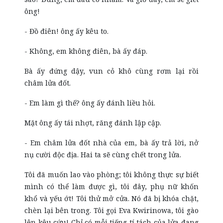
ông!
- Đồ điên! ông ấy kêu to.
- Không, em không điên, bà ấy đáp.
Bà ấy đứng dậy, vun cỏ khô cùng rơm lại rồi
châm lửa đốt.
- Em làm gì thế? ông ấy đánh liều hỏi.
Mặt ông ấy tái nhợt, răng đánh lập cập.
- Em châm lửa đốt nhà của em, bà ấy trả lời, nở
nụ cười độc địa. Hai ta sẽ cùng chết trong lửa.
Tôi đã muốn lao vào phòng; tôi không thực sự biết
mình có thể làm được gì, tôi đây, phụ nữ khốn
khổ và yếu ớt! Tôi thử mở cửa. Nó đã bị khóa chặt,
chèn lại bên trong. Tôi gọi Eva Kwirinowa, tôi gào
lên kêu cứu! Chỉ có mỗi tiếng tí tách của lửa đang