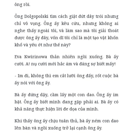
ông rồi.
Ông Dolgopolski tìm cách giật đứt dây trói nhưng
chỉ vô vọng. Ông ấy kêu cứu, nhưng không ai
nghe thấy ngoài tôi, và làm sao mà tôi giải thoát
được ông ấy đây, vốn dĩ tôi chỉ là một tạo vật khốn
khổ và yếu ớt như thế này?
Eva Kwirinowa thản nhiên ngồi xuống. Bà ấy
cười. A! nụ cười mới hắc ám và đáng sợ biết mấy!
- Im đi, không thì em cắt lưỡi ông đấy, rốt cuộc bà
ấy nói với ông ấy.
Bà ấy đứng dậy, cầm lấy một con dao. Ông ấy im
bặt. Ông ấy biết mình đang gặp phải ai. Bà ấy có
khả năng thực hiện lời đe dọa của mình.
Khi thấy ông ấy chịu tuân thủ, bà ấy ném con dao
lên bàn và ngồi xuống trở lại cạnh ông ấy.