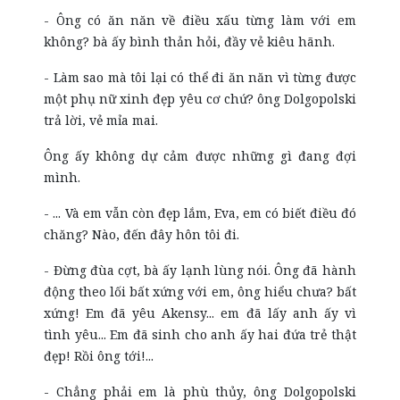
- Ông có ăn năn về điều xấu từng làm với em
không? bà ấy bình thản hỏi, đầy vẻ kiêu hãnh.
- Làm sao mà tôi lại có thể đi ăn năn vì từng được
một phụ nữ xinh đẹp yêu cơ chứ? ông Dolgopolski
trả lời, vẻ mỉa mai.
Ông ấy không dự cảm được những gì đang đợi
mình.
- ... Và em vẫn còn đẹp lắm, Eva, em có biết điều đó
chăng? Nào, đến đây hôn tôi đi.
- Đừng đùa cợt, bà ấy lạnh lùng nói. Ông đã hành
động theo lối bất xứng với em, ông hiểu chưa? bất
xứng! Em đã yêu Akensy... em đã lấy anh ấy vì
tình yêu... Em đã sinh cho anh ấy hai đứa trẻ thật
đẹp! Rồi ông tới!...
- Chẳng phải em là phù thủy, ông Dolgopolski