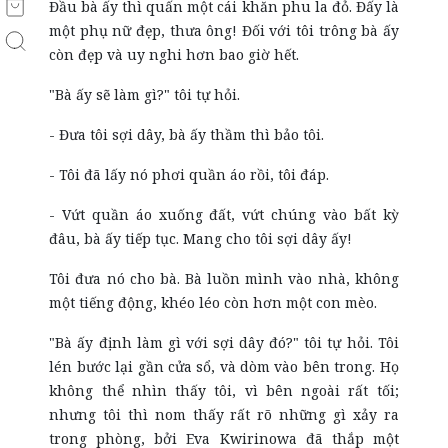
Đầu bà ấy thì quấn một cái khăn phu la đỏ. Đấy là
một phụ nữ đẹp, thưa ông! Đối với tôi trông bà ấy
còn đẹp và uy nghi hơn bao giờ hết.
"Bà ấy sẽ làm gì?" tôi tự hỏi.
- Đưa tôi sợi dây, bà ấy thầm thì bảo tôi.
- Tôi đã lấy nó phơi quần áo rồi, tôi đáp.
- Vứt quần áo xuống đất, vứt chúng vào bất kỳ
đâu, bà ấy tiếp tục. Mang cho tôi sợi dây ấy!
Tôi đưa nó cho bà. Bà luồn mình vào nhà, không
một tiếng động, khéo léo còn hơn một con mèo.
"Bà ấy định làm gì với sợi dây đó?" tôi tự hỏi. Tôi
lén bước lại gần cửa sổ, và dòm vào bên trong. Họ
không thể nhìn thấy tôi, vì bên ngoài rất tối;
nhưng tôi thì nom thấy rất rõ những gì xảy ra
trong phòng, bởi Eva Kwirinowa đã thắp một