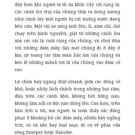
dày hơn khi người ta đi xa khỏi. Cây cối rụng lá.
Các cành trơ trụi của chúng chĩa ra trong sương
như cánh tay một người bị rơi xuống nước đang
kêu cứu. Một cái ao sáng ánh lên, lì, xám chì. Gió
chạy trên bình nguyên, giật từ những cành lòa
xòa các cái lá cuối cùng của chúng, và chơi đùa
với những đám mây, tản mát chúng đi ở đây ở
kia, xé toang các tấm màn hắc ám của chúng và
kéo lê những mảnh tơi tả của chúng vào đám cỏ
cao.
Lũ chim bay ngang thật nhanh giữa các đống cỏ
khô, hoặc nhảy lách chách trong những bụi rậm,
đậu trên các cành khô, không hót tiếng nào,
không làm nỗi cô độc náo động lên. Cao hơn, trên
bầu trời u tối, mà người ta nom thấy sắc đồng
phục ở khoảng hở các đám mây, nhiều bầy ngỗng
trời, cò và sếu bay loạt soạt, di cư về phía cửa
sông Dnieper hoặc Danube.