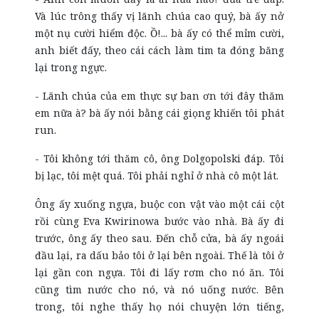
Và lúc trông thấy vị lãnh chúa cao quý, bà ấy nở
một nụ cười hiểm độc. Ồ!... bà ấy có thể mỉm cười,
anh biết đấy, theo cái cách làm tim ta đóng băng
lại trong ngực.
- Lãnh chúa của em thực sự ban ơn tới đây thăm
em nữa à? bà ấy nói bằng cái giọng khiến tôi phát
run.
- Tôi không tới thăm cô, ông Dolgopolski đáp. Tôi
bị lạc, tôi mệt quá. Tôi phải nghỉ ở nhà cô một lát.
Ông ấy xuống ngựa, buộc con vật vào một cái cột
rồi cùng Eva Kwirinowa bước vào nhà. Bà ấy đi
trước, ông ấy theo sau. Đến chỗ cửa, bà ấy ngoái
đầu lại, ra dấu bảo tôi ở lại bên ngoài. Thế là tôi ở
lại gần con ngựa. Tôi đi lấy rơm cho nó ăn. Tôi
cũng tìm nước cho nó, và nó uống nước. Bên
trong, tôi nghe thấy họ nói chuyện lớn tiếng,