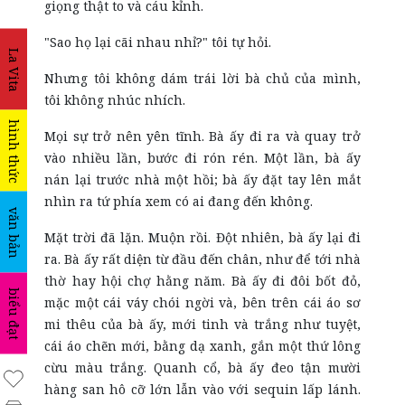
giọng thật to và cáu kỉnh.
"Sao họ lại cãi nhau nhỉ?" tôi tự hỏi.
La Vita
Nhưng tôi không dám trái lời bà chủ của mình,
tôi không nhúc nhích.
hình thức
Mọi sự trở nên yên tĩnh. Bà ấy đi ra và quay trở
vào nhiều lần, bước đi rón rén. Một lần, bà ấy
nán lại trước nhà một hồi; bà ấy đặt tay lên mắt
nhìn ra tứ phía xem có ai đang đến không.
văn bản
Mặt trời đã lặn. Muộn rồi. Đột nhiên, bà ấy lại đi
ra. Bà ấy rất diện từ đầu đến chân, như để tới nhà
thờ hay hội chợ hằng năm. Bà ấy đi đôi bốt đỏ,
biểu đạt
mặc một cái váy chói ngời và, bên trên cái áo sơ
mi thêu của bà ấy, mới tinh và trắng như tuyệt,
cái áo chẽn mới, bằng dạ xanh, gắn một thứ lông
cừu màu trắng. Quanh cổ, bà ấy đeo tận mười
hàng san hô cỡ lớn lẫn vào với sequin lấp lánh.