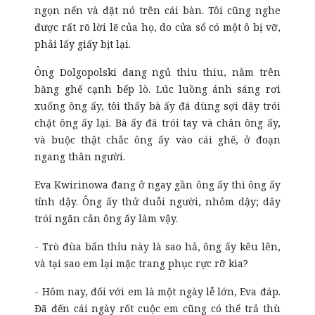
ngọn nến và đặt nó trên cái bàn. Tôi cũng nghe
được rất rõ lời lẽ của họ, do cửa sổ có một ô bị vỡ,
phải lấy giấy bịt lại.
Ông Dolgopolski đang ngủ thiu thiu, nằm trên
băng ghế cạnh bếp lò. Lúc luồng ánh sáng rơi
xuống ông ấy, tôi thấy bà ấy đã dùng sợi dây trói
chặt ông ấy lại. Bà ấy đã trói tay và chân ông ấy,
và buộc thật chắc ông ấy vào cái ghế, ở đoạn
ngang thân người.
Eva Kwirinowa đang ở ngay gần ông ấy thì ông ấy
tỉnh dậy. Ông ấy thử duỗi người, nhỏm dậy; dây
trói ngăn cản ông ấy làm vậy.
- Trò đùa bẩn thỉu này là sao hả, ông ấy kêu lên,
và tại sao em lại mặc trang phục rực rỡ kia?
- Hôm nay, đối với em là một ngày lễ lớn, Eva đáp.
Đã đến cái ngày rốt cuộc em cũng có thể trả thù