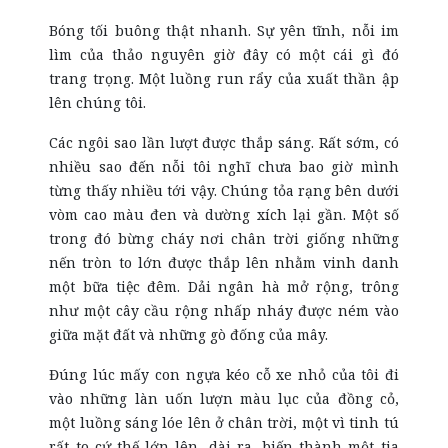
Bóng tối buông thật nhanh. Sự yên tĩnh, nỗi im
lìm của thảo nguyên giờ đây có một cái gì đó
trang trọng. Một luồng run rẩy của xuất thần ập
lên chúng tôi.
Các ngôi sao lần lượt được thắp sáng. Rất sớm, có
nhiều sao đến nỗi tôi nghĩ chưa bao giờ mình
từng thấy nhiều tới vậy. Chúng tỏa rạng bên dưới
vòm cao màu đen và dường xích lại gần. Một số
trong đó bừng cháy nơi chân trời giống những
nến tròn to lớn được thắp lên nhằm vinh danh
một bữa tiệc đêm. Dải ngân hà mở rộng, trông
như một cây cầu rộng nhấp nháy được ném vào
giữa mặt đất và những gò đống của mây.
Đúng lúc mấy con ngựa kéo cỗ xe nhỏ của tôi đi
vào những làn uốn lượn màu lục của đồng cỏ,
một luồng sáng lóe lên ở chân trời, một vì tinh tú
rất to cứ thế lớn lên, dài ra, biến thành một tia