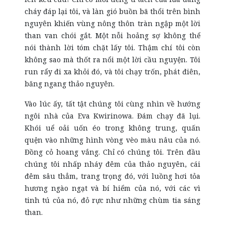
cháy đáp lại tôi, và làn gió buồn bã thổi trên bình
nguyên khiến vùng nông thôn tràn ngập một lời
than van chói gắt. Một nỗi hoảng sợ không thể
nói thành lời tóm chặt lấy tôi. Thậm chí tôi còn
không sao mà thốt ra nổi một lời cầu nguyện. Tôi
run rẩy đi xa khỏi đó, và tôi chạy trốn, phát điên,
băng ngang thảo nguyên.
Vào lúc ấy, tất tật chúng tôi cùng nhìn về hướng
ngôi nhà của Eva Kwirinowa. Đám chạy đã lụi.
Khói uể oải uốn éo trong không trung, quấn
quện vào những hình vòng vèo màu nâu của nó.
Đồng cỏ hoang vắng. Chỉ có chúng tôi. Trên đầu
chúng tôi nhấp nháy đêm của thảo nguyên, cái
đêm sâu thẳm, trang trọng đó, với luồng hơi tỏa
hương ngào ngạt và bí hiểm của nó, với các vì
tinh tú của nó, đỏ rực như những chùm tia sáng
than.