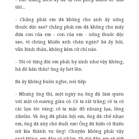
tôi!...
- Chẳng phải em đã không cho anh ấy uống
thuốc độc sao? chẳng phải em đã không cho mấy
đứa con của em - con của em - uống thuốc độc
sao, vì chúng khiến anh chán ngán? bà ấy hỏi,
vẫn bình thản, không kèm cử chỉ nào.
- Tôi có từng đòi em phải hy sinh như vậy không,
hả đồ bẩn thỉu? ông ấy hét lên.
Bà ấy không buồn nghe, nói tiếp:
- Nhưng ông thì, một ngày nọ ông đã làm quen
với một cô nương giàu có. Cô ta rất trắng; cô ta có
các lọn tóc vàng; cô ta mặc đồ nhung lụa, lông
zibelin. Và ông đã phản bội em, ông đã chế nhạo
em, ông đã xùy chó đuổi em! Ông đã biến cô thiếu
nữ kia thành vợ ông! Chuyện không phải vậy
sao? Đúng, em đâu có nhầm. Và giờ đây, em sẽ giết