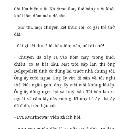
Cột lửa biến mất. Nó được thay thế bằng một khối
khói lốm đốm màu đỏ sậm.
- Giờ thì, mọi chuyện kết thúc rồi, cô gái trẻ thở
dài.
- Cái gì kết thúc? tôi kêu lên; nào, nói đi chứ!
- Chuyện đã xảy ra vào hôm nay, trong buổi
chiều, cô ta bắt đầu. Mặt trời sắp lặn thì ông
Dolgopolski tình cờ dừng lại trước nhà chúng tôi.
Ông ấy cưỡi ngựa. Ông ấy vừa đi săn về, tôi nghĩ
thế. Nói ngắn gọn, ông ấy mệt mỏi khủng khiếp.
Ông ấy dừng ngựa lại và huýt sáo. Tôi bèn lao ra
ngoài và cầm lấy dây cương. Nhưng bà ấy... bà ấy
đã ở đó, trên bậu cửa.
- Eva Kwirinowa? viên xà ích hỏi.
- Anh còn muốn đấy là ai nữa nào? đứa trẻ đáp.