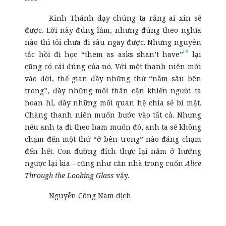
Kinh Thánh dạy chúng ta rằng ai xin sẽ
được. Lời này đúng lắm, nhưng đúng theo nghĩa
nào thì tôi chưa đi sâu ngay được. Nhưng nguyên
[3]
tắc hồi đi học “them as asks shan’t have”
lại
cũng có cái đúng của nó. Với một thanh niên mới
vào đời, thế gian đầy những thứ “nằm sâu bên
trong”, đầy những mối thân cận khiến người ta
hoan hỉ, đầy những mối quan hệ chia sẻ bí mật.
Chàng thanh niên muốn bước vào tất cả. Nhưng
nếu anh ta đi theo ham muốn đó, anh ta sẽ không
chạm đến một thứ “ở bên trong” nào đáng chạm
đến hết. Con đường đích thực lại nằm ở hướng
ngược lại kia - cũng như căn nhà trong cuốn
Alice
Through the Looking Glass
vậy.
Nguyễn Công Nam dịch