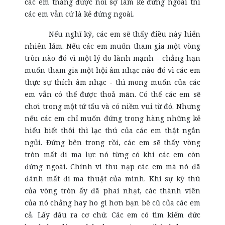
các em thắng được nỗi sợ làm kẻ đứng ngoài thì
các em vẫn cứ là kẻ đứng ngoài.
Nếu nghĩ kỹ, các em sẽ thấy điều này hiển
nhiên lắm. Nếu các em muốn tham gia một vòng
tròn nào đó vì một lý do lành mạnh - chẳng hạn
muốn tham gia một hội âm nhạc nào đó vì các em
thực sự thích âm nhạc - thì mong muốn của các
em vẫn có thể được thoả mãn. Có thể các em sẽ
chơi trong một tứ tấu và có niềm vui từ đó. Nhưng
nếu các em chỉ muốn đứng trong hàng những kẻ
hiểu biết thôi thì lạc thú của các em thật ngắn
ngủi. Đứng bên trong rồi, các em sẽ thấy vòng
tròn mất đi ma lực nó từng có khi các em còn
đứng ngoài. Chính vì thu nạp các em mà nó đã
đánh mất đi ma thuật của mình. Khi sự kỳ thú
của vòng tròn ấy đã phai nhạt, các thành viên
của nó chẳng hay ho gì hơn bạn bè cũ của các em
cả. Lấy đâu ra cơ chứ. Các em có tìm kiếm đức