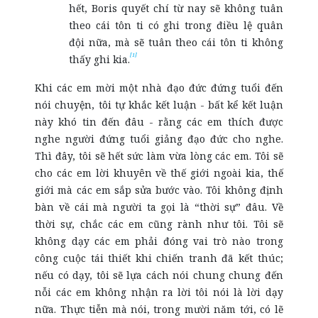
hết, Boris quyết chí từ nay sẽ không tuân
theo cái tôn ti có ghi trong điều lệ quân
đội nữa, mà sẽ tuân theo cái tôn ti không
[1]
thấy ghi kia.
Khi các em mời một nhà đạo đức đứng tuổi đến
nói chuyện, tôi tự khắc kết luận - bất kể kết luận
này khó tin đến đâu - rằng các em thích được
nghe người đứng tuổi giảng đạo đức cho nghe.
Thì đây, tôi sẽ hết sức làm vừa lòng các em. Tôi sẽ
cho các em lời khuyên về thế giới ngoài kia, thế
giới mà các em sắp sửa bước vào. Tôi không định
bàn về cái mà người ta gọi là “thời sự” đâu. Về
thời sự, chắc các em cũng rành như tôi. Tôi sẽ
không dạy các em phải đóng vai trò nào trong
công cuộc tái thiết khi chiến tranh đã kết thúc;
nếu có dạy, tôi sẽ lựa cách nói chung chung đến
nỗi các em không nhận ra lời tôi nói là lời dạy
nữa. Thực tiễn mà nói, trong mười năm tới, có lẽ