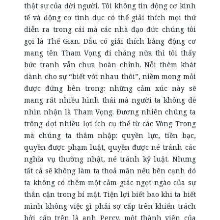
thật sự của đời người. Tôi không tin động cơ kinh
tế và động cơ tình dục có thể giải thích mọi thứ
diễn ra trong cái mà các nhà đạo đức chúng tôi
gọi là Thế Gian. Dẫu có giải thích bằng động cơ
mang tên Tham Vọng đi chăng nữa thì tôi thấy
bức tranh vẫn chưa hoàn chỉnh. Nỗi thèm khát
dành cho sự “biết với nhau thôi”, niềm mong mỏi
được đứng bên trong: những cảm xúc này sẽ
mang rất nhiều hình thái mà người ta không dễ
nhìn nhận là Tham Vọng. Đương nhiên chúng ta
trông đợi nhiều lợi ích cụ thể từ các Vòng Trong
mà chúng ta thâm nhập: quyền lực, tiền bạc,
quyền được phạm luật, quyền được né tránh các
nghĩa vụ thường nhật, né tránh kỷ luật. Nhưng
tất cả sẽ không làm ta thoả mãn nếu bên cạnh đó
ta không có thêm một cảm giác ngọt ngào của sự
thân cận trong bí mật. Tiện lợi biết bao khi ta biết
mình không việc gì phải sợ cấp trên khiển trách
bởi cấp trên là anh Percy, một thành viên của