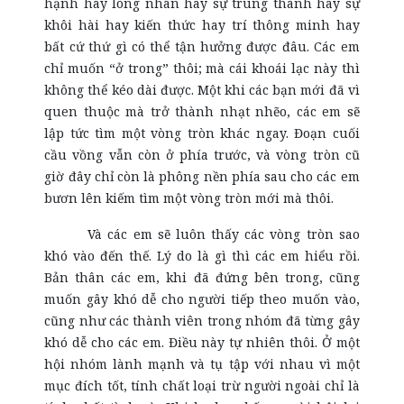
hạnh hay lòng nhân hay sự trung thành hay sự
khôi hài hay kiến thức hay trí thông minh hay
bất cứ thứ gì có thể tận hưởng được đâu. Các em
chỉ muốn “ở trong” thôi; mà cái khoái lạc này thì
không thể kéo dài được. Một khi các bạn mới đã vì
quen thuộc mà trở thành nhạt nhẽo, các em sẽ
lập tức tìm một vòng tròn khác ngay. Đoạn cuối
cầu vồng vẫn còn ở phía trước, và vòng tròn cũ
giờ đây chỉ còn là phông nền phía sau cho các em
bươn lên kiếm tìm một vòng tròn mới mà thôi.
Và các em sẽ luôn thấy các vòng tròn sao
khó vào đến thế. Lý do là gì thì các em hiểu rồi.
Bản thân các em, khi đã đứng bên trong, cũng
muốn gây khó dễ cho người tiếp theo muốn vào,
cũng như các thành viên trong nhóm đã từng gây
khó dễ cho các em. Điều này tự nhiên thôi. Ở một
hội nhóm lành mạnh và tụ tập với nhau vì một
mục đích tốt, tính chất loại trừ người ngoài chỉ là