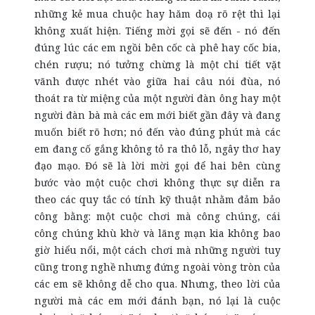
những kẻ mua chuộc hay hăm doạ rõ rệt thì lại
không xuất hiện. Tiếng mời gọi sẽ đến - nó đến
đúng lúc các em ngồi bên cốc cà phê hay cốc bia,
chén rượu; nó tưởng chừng là một chi tiết vặt
vãnh được nhét vào giữa hai câu nói đùa, nó
thoát ra từ miệng của một người đàn ông hay một
người đàn bà mà các em mới biết gần đây và đang
muốn biết rõ hơn; nó đến vào đúng phút mà các
em đang cố gắng không tỏ ra thô lỗ, ngây thơ hay
đạo mạo. Đó sẽ là lời mời gọi để hai bên cùng
bước vào một cuộc chơi không thực sự diễn ra
theo các quy tắc có tính kỹ thuật nhằm đảm bảo
công bằng: một cuộc chơi mà công chúng, cái
công chúng khù khờ và lãng mạn kia không bao
giờ hiểu nổi, một cách chơi mà những người tuy
cũng trong nghề nhưng đứng ngoài vòng tròn của
các em sẽ không dễ cho qua. Nhưng, theo lời của
người mà các em mới đánh bạn, nó lại là cuộc