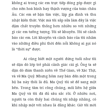
không ai trong các em trực tiếp đóng góp được gì
cho nền hoà bình hay thịnh vượng của toàn châu
Âu. Các em sẽ bận tìm việc, lập gia đình và thu
nhặt kiến thức. Việc mà tôi sắp sửa làm đây là việc
đậm chất truyền thống hơn nhiều so với những
gì các em tưởng tượng. Tôi sẽ khuyên. Tôi sẽ cảnh
báo các em. Lời khuyên và cảnh báo của tôi nhắm
vào những điều phi thời đến nỗi không ai gọi nó
là “thời sự” được.
Ai cũng biết một người đứng tuổi như tôi
sẽ dặn dò lớp trẻ phải cảnh giác cái gì. Ông ta sẽ
dặn dò đám thanh niên về Thế Gian, về Xác Thịt,
và về Ma Quỷ. Nhưng hôm nay bàn đến một trong
bộ ba này thôi là đủ. Ma Quỷ tôi sẽ để sang một
bên. Trong tâm trí công chúng, mối liên hệ giữa
Ma Quỷ và tôi đã đủ sâu sắc rồi. Ở nhiều nơi,
người ta còn thấy hai chúng tôi nhập nhằng, có
khi nhập một với nhau là đằng khác. Giờ tôi mới