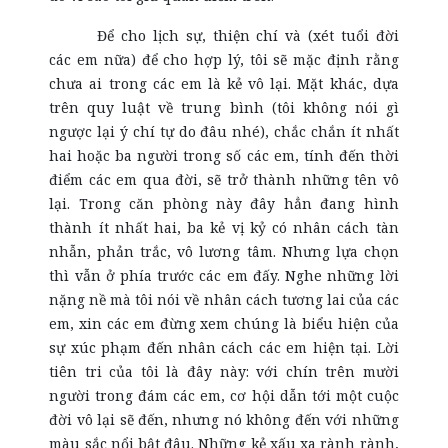
Để cho lịch sự, thiện chí và (xét tuổi đời
các em nữa) để cho hợp lý, tôi sẽ mặc định rằng
chưa ai trong các em là kẻ vô lại. Mặt khác, dựa
trên quy luật về trung bình (tôi không nói gì
ngược lại ý chí tự do đâu nhé), chắc chắn ít nhất
hai hoặc ba người trong số các em, tính đến thời
điểm các em qua đời, sẽ trở thành những tên vô
lại. Trong căn phòng này đây hẳn đang hình
thành ít nhất hai, ba kẻ vị kỷ có nhân cách tàn
nhẫn, phản trắc, vô lương tâm. Nhưng lựa chọn
thì vẫn ở phía trước các em đấy. Nghe những lời
nặng nề mà tôi nói về nhân cách tương lai của các
em, xin các em đừng xem chúng là biểu hiện của
sự xúc phạm đến nhân cách các em hiện tại. Lời
tiên tri của tôi là đây này: với chín trên mười
người trong đám các em, cơ hội dẫn tới một cuộc
đời vô lại sẽ đến, nhưng nó không đến với những
màu sắc nổi bật đâu. Những kẻ xấu xa rành rành,