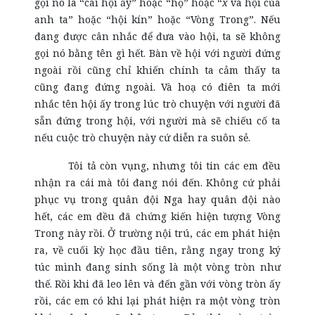
gọi nó là “cái hội ấy” hoặc “họ” hoặc “
x
và hội của
anh ta” hoặc “hội kín” hoặc “Vòng Trong”. Nếu
đang được cân nhắc để đưa vào hội, ta sẽ không
gọi nó bằng tên gì hết. Bàn về hội với người đứng
ngoài rồi cũng chỉ khiến chính ta cảm thấy ta
cũng đang đứng ngoài. Và hoạ có điên ta mới
nhắc tên hội ấy trong lúc trò chuyện với người đã
sẵn đứng trong hội, với người mà sẽ chiếu cố ta
nếu cuộc trò chuyện này cứ diễn ra suôn sẻ.
Tôi tả còn vụng, nhưng tôi tin các em đều
nhận ra cái mà tôi đang nói đến. Không cứ phải
phục vụ trong quân đội Nga hay quân đội nào
hết, các em đều đã chứng kiến hiện tượng Vòng
Trong này rồi. Ở trường nội trú, các em phát hiện
ra, về cuối kỳ học đầu tiên, rằng ngay trong ký
túc mình đang sinh sống là một vòng tròn như
thế. Rồi khi đã leo lên và đến gần với vòng tròn ấy
rồi, các em có khi lại phát hiện ra một vòng tròn