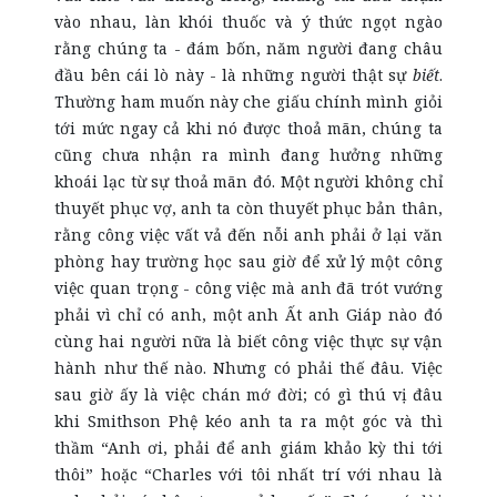
vào nhau, làn khói thuốc và ý thức ngọt ngào
rằng chúng ta - đám bốn, năm người đang châu
đầu bên cái lò này - là những người thật sự
biết
.
Thường ham muốn này che giấu chính mình giỏi
tới mức ngay cả khi nó được thoả mãn, chúng ta
cũng chưa nhận ra mình đang hưởng những
khoái lạc từ sự thoả mãn đó. Một người không chỉ
thuyết phục vợ, anh ta còn thuyết phục bản thân,
rằng công việc vất vả đến nỗi anh phải ở lại văn
phòng hay trường học sau giờ để xử lý một công
việc quan trọng - công việc mà anh đã trót vướng
phải vì chỉ có anh, một anh Ất anh Giáp nào đó
cùng hai người nữa là biết công việc thực sự vận
hành như thế nào. Nhưng có phải thế đâu. Việc
sau giờ ấy là việc chán mớ đời; có gì thú vị đâu
khi Smithson Phệ kéo anh ta ra một góc và thì
thầm “Anh ơi, phải để anh giám khảo kỳ thi tới
thôi” hoặc “Charles với tôi nhất trí với nhau là