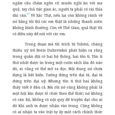
ngấm câu châm ngôn cổ: muốn ngồi ăn với ma
quỷ, tay chủ tiệc gian ác, người ta phải có cái thìa
[2]
dài cán.
Về Xác Thịt, nếu lại còn không rành về
nó bằng tôi thì các em thật là những thanh niên
không bình thường. Còn về Thế Gian, quả thật tôi
có điều này để nói với các em.
Trong đoạn mà tôi trích từ Tolstoi, chàng
thiếu uý trẻ Boris Dubretskoi phát hiện ra rằng
trong quân đội có hai hệ thống, hai tôn ti. Tôn ti
thứ nhất được in trong một cuốn sách bìa đỏ nào
đó, ai cũng có thể mở ra đọc. Nội dung nó chứa
đựng là bất biến. Tướng đứng trên đại tá, đại tá
đứng trên đại uý. Nhưng tôn ti thứ hai không
thấy viết ở đâu cả. Mà rồi nó cũng không phải là
một hội kín được tổ chức theo thể thức; nó không
có cán bộ, không có nội quy để truyền đạt cho ai
đó khi anh ta được nhận vào trong. Cũng không
có ai nhận ta vào trật tự ấy một cách chính thức