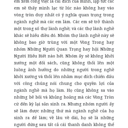
em xem công việc là cái đích của mình, lập tức các
em sẽ thấy mình lạc từ lúc nào không hay vào
vòng tròn duy nhất có ý nghĩa quan trọng trong
ngành nghề mà các em làm. Các em sẽ trở thành
một trong số thợ lành nghề; và các thợ lành nghề
khác sẽ hiểu điều đó. Nhóm thợ lành nghề này sẽ
không bao giờ trùng với một Vòng Trong hay
nhóm Những Người Quan Trọng hay hội Những
Người Hiểu Biết nào hết. Nhóm ấy sẽ không khởi
xướng một đối sách, cũng không thổi lên một
luồng ảnh hưởng do những người trong nghề
khởi xướng và thổi lên nhằm mục đích chiến đấu
với công chúng nói chung cho quyền lợi của
ngành nghề mà họ làm. Họ cũng không sa vào
những bê bối và khủng hoảng mà các Vòng Tròn
cứ đến kỳ lại sản sinh ra. Nhưng nhóm người ấy
sẽ làm được những thứ mà ngành nghề của họ
sinh ra để làm; về lâu về dài, họ sẽ là những
người đứng sau tất cả cái thanh danh không thể