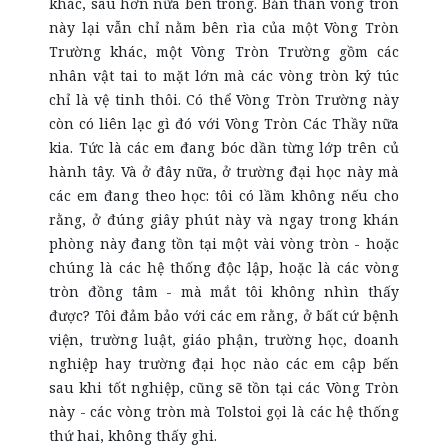
khác, sâu hơn nữa bên trong. Bản thân vòng tròn
này lại vẫn chỉ nằm bên rìa của một Vòng Tròn
Trường khác, một Vòng Tròn Trường gồm các
nhân vật tai to mặt lớn mà các vòng tròn ký túc
chỉ là vệ tinh thôi. Có thể Vòng Tròn Trường này
còn có liên lạc gì đó với Vòng Tròn Các Thầy nữa
kia. Tức là các em đang bóc dần từng lớp trên củ
hành tây. Và ở đây nữa, ở trường đại học này mà
các em đang theo học: tôi có lầm không nếu cho
rằng, ở đúng giây phút này và ngay trong khán
phòng này đang tồn tại một vài vòng tròn - hoặc
chúng là các hệ thống độc lập, hoặc là các vòng
tròn đồng tâm - mà mắt tôi không nhìn thấy
được? Tôi đảm bảo với các em rằng, ở bất cứ bệnh
viện, trường luật, giáo phận, trường học, doanh
nghiệp hay trường đại học nào các em cập bến
sau khi tốt nghiệp, cũng sẽ tồn tại các Vòng Tròn
này - các vòng tròn mà Tolstoi gọi là các hệ thống
thứ hai, không thấy ghi.