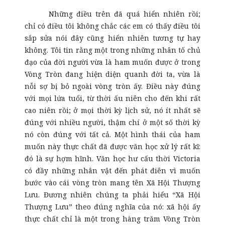
Những điều trên đã quá hiển nhiên rồi;
chỉ có điều tôi không chắc các em có thấy điều tôi
sắp sửa nói đây cũng hiển nhiên tương tự hay
không. Tôi tin rằng một trong những nhân tố chủ
đạo của đời người vừa là ham muốn được ở trong
Vòng Tròn đang hiện diện quanh đời ta, vừa là
nỗi sợ bị bỏ ngoài vòng tròn ấy. Điều này đúng
với mọi lứa tuổi, từ thời ấu niên cho đến khi rất
cao niên rồi; ở mọi thời kỳ lịch sử, nó ít nhất sẽ
đúng với nhiều người, thậm chí ở một số thời kỳ
nó còn đúng với tất cả. Một hình thái của ham
muốn này thực chất đã được văn học xử lý rất kĩ:
đó là sự hợm hĩnh. Văn học hư cấu thời Victoria
có đầy những nhân vật đến phát điên vì muốn
bước vào cái vòng tròn mang tên Xã Hội Thượng
Lưu. Đương nhiên chúng ta phải hiểu “Xã Hội
Thượng Lưu” theo đúng nghĩa của nó: xã hội ấy
thực chất chỉ là một trong hàng trăm Vòng Tròn