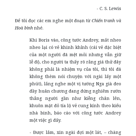
- C. S. Lewis
Để tôi đọc các em nghe một đoạn từ
Chiến tranh và
Hoà bình
nhé.
Khi Boris vào, công tước Andrey, mắt nheo
nheo lại có vẻ khinh khỉnh (cái vẻ đặc biệt
của một người đã mệt mỏi nhưng vẫn giữ
lễ độ, cho người ta thấy rõ rằng giá thử đây
không phải là nhiệm vụ của tôi, thì tôi đã
không thèm nói chuyện với ngài lấy một
phút), lắng nghe một vị tướng Nga già đeo
đầy huân chương đang đứng nghiêm rướn
thẳng người gần như kiễng chân lên,
khuôn mặt đỏ tía lộ vẻ cung kính theo kiểu
nhà binh, báo cáo với công tước Andrey
một việc gì đấy.
- Được lắm, xin ngài đợi một lát, – chàng