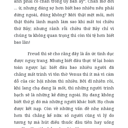
anh phải có chân trong uỷ ban ấy”. Chán mớ đời
… ừ, nhưng đáng sợ hơn biết bao nhiêu nếu phải
đứng ngoài, đúng không? Mới thật mệt mỏi, mới
thật thiếu lành mạnh làm sao khi mất toi chiều
thứ Bảy; nhưng rảnh rỗi chiều thứ Bảy chỉ vì
chúng ta không quan trọng thì còn tồi tệ hơn biết
bao lần!
Freud thì sẽ cho rằng đây là ẩn ức tình dục
được nguỵ trang. Nhưng biết đâu thực tế lại hoàn
toàn ngược lại: biết đâu bao nhiêu người đã
chẳng mất trinh vì tôn thờ Venus thì ít mà vì cám
dỗ của các hội nhóm thì nhiều. Bởi dĩ nhiên rồi,
khi lang chạ đang là mốt, thì những người trinh
bạch sẽ là những kẻ đứng ngoài. Họ đang không
biết thứ gì đó mà những người khác biết. Họ chưa
được kết nạp. Còn về những vấn đề nhẹ nhàng
hơn thì chẳng kể nữa: số người cũng vì lý do
tương tự mà hút điếu thuốc đầu tiên hay uống