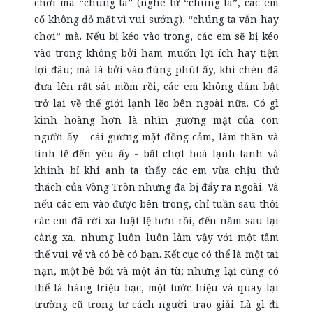
chơi mà “chúng ta” (nghe từ “chúng ta”, các em
cố không đỏ mặt vì vui sướng), “chúng ta vẫn hay
chơi” mà. Nếu bị kéo vào trong, các em sẽ bị kéo
vào trong không bởi ham muốn lợi ích hay tiện
lợi đâu; mà là bởi vào đúng phút ấy, khi chén đã
đưa lên rất sát mồm rồi, các em không dám bật
trở lại về thế giới lạnh lẽo bên ngoài nữa. Có gì
kinh hoàng hơn là nhìn gương mặt của con
người ấy - cái gương mặt đồng cảm, làm thân và
tinh tế đến yêu ấy - bất chợt hoá lạnh tanh và
khinh bỉ khi anh ta thấy các em vừa chịu thử
thách của Vòng Tròn nhưng đã bị đẩy ra ngoài. Và
nếu các em vào được bên trong, chỉ tuần sau thôi
các em đã rời xa luật lệ hơn rồi, đến năm sau lại
càng xa, nhưng luôn luôn làm vậy với một tâm
thế vui vẻ và có bè có bạn. Kết cục có thể là một tai
nạn, một bê bối và một án tù; nhưng lại cũng có
thể là hàng triệu bạc, một tước hiệu và quay lại
trường cũ trong tư cách người trao giải. Là gì đi