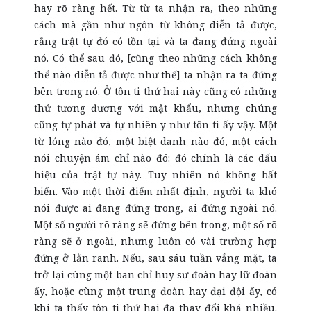
hay rõ ràng hết. Từ từ ta nhận ra, theo những
cách mà gần như ngôn từ không diễn tả được,
rằng trật tự đó có tồn tại và ta đang đứng ngoài
nó. Có thể sau đó, [cũng theo những cách không
thể nào diễn tả được như thế] ta nhận ra ta đứng
bên trong nó. Ở tôn ti thứ hai này cũng có những
thứ tương đương với mật khẩu, nhưng chúng
cũng tự phát và tự nhiên y như tôn ti ấy vậy. Một
từ lóng nào đó, một biệt danh nào đó, một cách
nói chuyện ám chỉ nào đó: đó chính là các dấu
hiệu của trật tự này. Tuy nhiên nó không bất
biến. Vào một thời điểm nhất định, người ta khó
nói được ai đang đứng trong, ai đứng ngoài nó.
Một số người rõ ràng sẽ đứng bên trong, một số rõ
ràng sẽ ở ngoài, nhưng luôn có vài trường hợp
đứng ở lằn ranh. Nếu, sau sáu tuần vắng mặt, ta
trở lại cùng một ban chỉ huy sư đoàn hay lữ đoàn
ấy, hoặc cùng một trung đoàn hay đại đội ấy, có
khi ta thấy tôn ti thứ hai đã thay đổi khá nhiều.