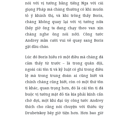
nói với vị tướng bằng tiếng Nga với cái
giọng Pháp mà chàng thường có khi muốn
tỏ ý khinh thị, và khi trông thấy Boris,
chàng không quay lại với vị tướng nữa
(bấy giờ ông ta đang chạy theo van xin
chàng nghe ông nói nốt). Công tước
Andrey mỉm cười vui vẻ quay sang Boris
gật đầu chào.
Lúc đó Boris hiểu rõ một điều mà chàng đã
cảm thấy từ trước – là trong quân đội,
ngoài cái tôn ti và kỷ luật có ghi trong điều
lệ mà trong trung đoàn ai cũng biết và
chính chàng cũng biết, còn có một thứ tôn
ti khác, quan trọng hơn, đó là cái tôn ti đã
buộc vị tướng mặt đỏ tía kia phải kính cẩn
chờ đợi, một khi đại úy công tước Andrey
thích cho rằng nói chuyện với thiếu úy
Drubetskoy bây giờ tiện hơn. Hơn bao giờ