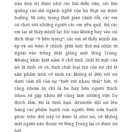
nào duy trì được nhờ các bài diễn văn, các bài
quảng cáo mà ngành nghề của họ thực sự được
hưởng. Và nếu, trong thời gian rảnh rỗi, các em
cứ chơi với những người các em yêu quý, thì các
em lại sẽ thấy mình lạc lúc nào không hay vào cái
đích thực “ở bên trong”: các em sẽ thấy mình ấm
áp và an toàn ở chính giữa một thứ mà nhìn từ
ngoài vào trông thật giống một Vòng Trong.
Nhưng khác biệt nằm ở chỗ tính chất bí mật của
nó là tình cờ có, tính chất loại trừ của nó chỉ là
sản phẩm tình cờ sinh ra; không ai đến với nó
dưới cám dỗ của sự “biết với nhau thôi” hết, vì
rằng nhóm ấy chỉ là ba hay bốn người thích
nhau và gặp nhau để cùng làm những việc họ
thích làm. Đó là tình bạn. Aristotle đặt nó lên
hàng các phẩm hạnh con người. Đến nửa hạnh
phúc trên đời này có được là nhờ nó, và không
một người nào thuộc về Vòng Trong lại có được nó
hết.