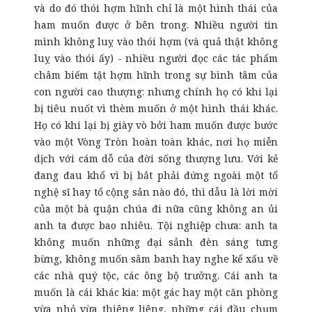
và do đó thói hợm hĩnh chỉ là một hình thái của
ham muốn được ở bên trong. Nhiều người tin
mình không luỵ vào thói hợm (và quả thật không
luỵ vào thói ấy) - nhiều người đọc các tác phẩm
châm biếm tật hợm hĩnh trong sự bình tâm của
con người cao thượng: nhưng chính họ có khi lại
bị tiêu nuốt vì thèm muốn ở một hình thái khác.
Họ có khi lại bị giày vò bởi ham muốn được bước
vào một Vòng Tròn hoàn toàn khác, nơi họ miễn
dịch với cám dỗ của đời sống thượng lưu. Với kẻ
đang đau khổ vì bị bắt phải đứng ngoài một tổ
nghệ sĩ hay tổ cộng sản nào đó, thì dẫu là lời mời
của một bà quận chúa đi nữa cũng không an ủi
anh ta được bao nhiêu. Tội nghiệp chưa: anh ta
không muốn những đại sảnh đèn sáng tưng
bừng, không muốn sâm banh hay nghe kể xấu về
các nhà quý tộc, các ông bộ trưởng. Cái anh ta
muốn là cái khác kia: một gác hay một căn phòng
vừa nhỏ vừa thiêng liêng, những cái đầu chụm