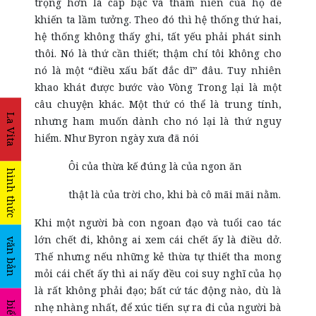
trọng hơn là cấp bậc và thâm niên của họ dễ
khiến ta lầm tưởng. Theo đó thì hệ thống thứ hai,
hệ thống không thấy ghi, tất yếu phải phát sinh
thôi. Nó là thứ cần thiết; thậm chí tôi không cho
nó là một “điều xấu bất đắc dĩ” đâu. Tuy nhiên
khao khát được bước vào Vòng Trong lại là một
câu chuyện khác. Một thứ có thể là trung tính,
La Vita
nhưng ham muốn dành cho nó lại là thứ nguy
hiểm. Như Byron ngày xưa đã nói
Ôi của thừa kế đúng là của ngon ăn
hình thức
thật là của trời cho, khi bà cô mãi mãi nằm.
Khi một người bà con ngoan đạo và tuổi cao tác
lớn chết đi, không ai xem cái chết ấy là điều dở.
văn bản
Thế nhưng nếu những kẻ thừa tự thiết tha mong
mỏi cái chết ấy thì ai nấy đều coi suy nghĩ của họ
là rất không phải đạo; bất cứ tác động nào, dù là
nhẹ nhàng nhất, để xúc tiến sự ra đi của người bà