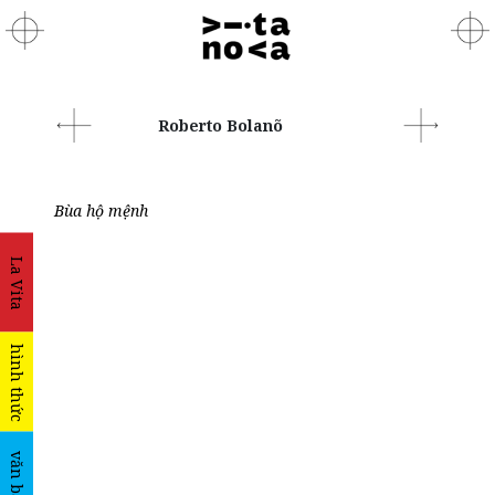
Roberto Bolanõ
Bùa hộ mệnh
La Vita
hình thức
văn bản