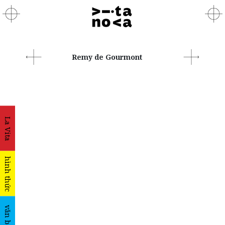
Remy de Gourmont
La Vita
hình thức
văn bản