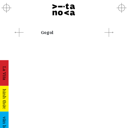
Gogol
La Vita
hình thức
văn bản