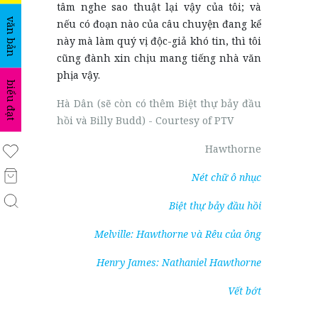
tâm nghe sao thuật lại vậy của tôi; và
văn bản
nếu có đoạn nào của câu chuyện đang kể
này mà làm quý vị độc-giả khó tin, thì tôi
cũng đành xin chịu mang tiếng nhà văn
phịa vậy.
biểu đạt
Hà Dân (sẽ còn có thêm Biệt thự bảy đầu
hồi và Billy Budd) - Courtesy of PTV
Hawthorne
Nét chữ ô nhục
Biệt thự bảy đầu hồi
Melville: Hawthorne và Rêu của ông
Henry James: Nathaniel Hawthorne
Vết bớt