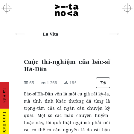
La Vita
Cuộc thí-nghiệm của bác-sĩ
Hà-Dân
65
1.268
185
Tải
La Vita
Bác-sĩ Hà-Dân vốn là một cụ già rất kỳ-lạ,
mà tính tình khác thường đã từng là
trọng-tâm của cả ngàn câu chuyện kỳ
hình thức
quái. Một số các mẩu chuyện huyền-
hoặc này, tôi quả thật ngại mà phải nói
ra, có thể có căn nguyên là do cái bản