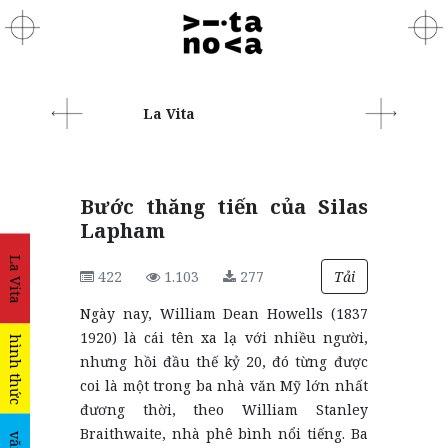
La Vita
Bước thăng tiến của Silas
Lapham
La Vita
422
1.103
277
Tải
Ngày nay, William Dean Howells (1837
1920) là cái tên xa lạ với nhiều người,
hình thức
nhưng hồi đầu thế kỷ 20, đó từng được
coi là một trong ba nhà văn Mỹ lớn nhất
đương thời, theo William Stanley
Braithwaite, nhà phê bình nổi tiếng. Ba