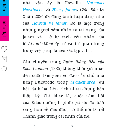
văn bản
nhà văn ấy là Howells,
Nathaniel
Hawthorne
và
Henry James
. (
Văn Bản
kỳ
Xuân 2024 đã đăng bình luận đáng nhớ
biểu đạt
của
Howells về James
. Đó là một trong
những người sớm nhận ra tài năng của
James và - ở tư cách yếu nhân của
tờ
Atlantic Monthly -
có vai trò quan trọng
trong việc giúp James xác lập vị trí.
Câu chuyện trong
Bước thăng tiến của
Silas Lapham
(1885) không khỏi gợi nhắc
đến cuộc làm giàu vô đạo của chủ nhà
băng Bulstrode trong
Middlemarch
, dù
bối cảnh hai bên cách nhau chừng bốn
thập kỷ. Chỉ khác là, cuộc sám hối
của Silas dường triệt để (và do đó tươi
sáng hơn về đạo đức), có thể nói là rất
Thanh giáo trong cái nhìn của nó.