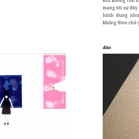
Khi không còn dừ
mang tới sự đầy 
hình dung như 
không theo chủ ý
đảo