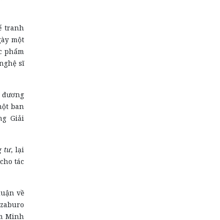
ể tranh
gày một
ác phẩm
nghệ sĩ
n đương
một ban
ng Giải
g tư
, lại
cho tác
luận về
nzaburo
ệm Minh