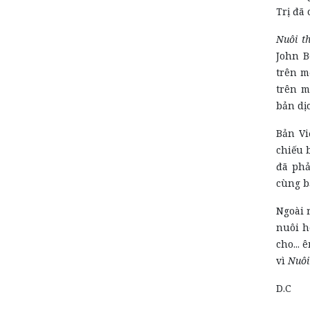
Trị đã 
Nuôi t
John B
trên m
trên m
bản dị
Bản Vi
chiếu 
đã phả
cùng b
Ngoài 
nuôi h
cho... 
vì
Nuôi
D.C