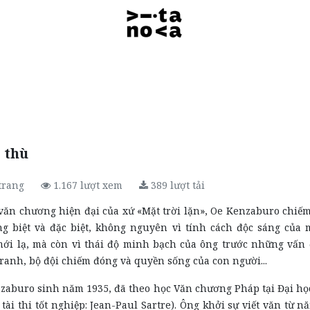
 thù
trang
1.167
lượt xem
389
lượt tải
văn chương hiện đại của xứ «Mặt trời lặn», Oe Kenzaburo chiếm
êng biệt và đặc biệt, không nguyên vì tính cách độc sáng của 
ới lạ, mà còn vì thái độ minh bạch của ông trước những vấn
tranh, bộ đội chiếm đóng và quyền sống của con người...
zaburo sinh năm 1935, đã theo học Văn chương Pháp tại Đại họ
 tài thi tốt nghiệp: Jean-Paul Sartre). Ông khởi sự viết văn từ 