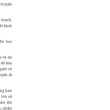
 truyện
 tranh,
ất bình
iên học
m và do
 để làm
gười vô
uyển đi
ẳng hạn
 lớn sử
uân đội
m, nhân