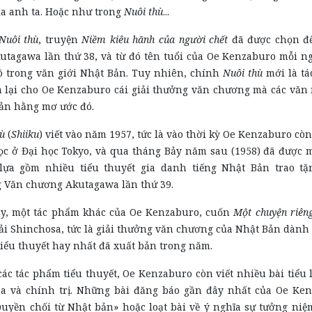
ủa anh ta. Hoặc như trong
Nuôi thù
...
Nuôi thù
, truyện
Niềm kiêu hãnh của người chết
đã được chọn đ
kutagawa lần thứ 38, và từ đó tên tuổi của Oe Kenzaburo mỗi n
õ trong văn giới Nhật Bản. Tuy nhiên, chính
Nuôi thù
mới là t
 lại cho Oe Kenzaburo cái giải thưởng văn chương mà các văn 
ản hằng mơ ước đó.
ù
(
Shiiku
) viết vào năm 1957, tức là vào thời kỳ Oe Kenzaburo cò
ọc ở Đại học Tokyo, và qua tháng Bảy năm sau (1958) đã được 
lựa gồm nhiều tiểu thuyết gia danh tiếng Nhật Bản trao tặ
 Văn chương Akutagawa lần thứ 39.
y, một tác phẩm khác của Oe Kenzaburo, cuốn
Một chuyện riên
iải Shinchosa, tức là giải thưởng văn chương của Nhật Bản dành 
iểu thuyết hay nhất đã xuất bản trong năm.
các tác phẩm tiểu thuyết, Oe Kenzaburo còn viết nhiều bài tiểu 
a và chính trị. Những bài đăng báo gần đây nhất của Oe Ke
uyền chối từ Nhật bản» hoặc loạt bài về ý nghĩa sự tưởng ni