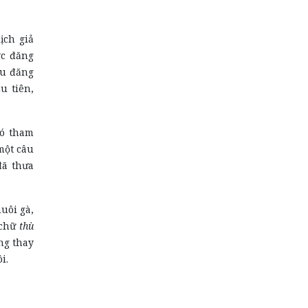
ịch giả
ớc đăng
au đăng
u tiên,
có tham
một câu
đã thưa
nuôi gà,
 chữ
thù
ng thay
i.