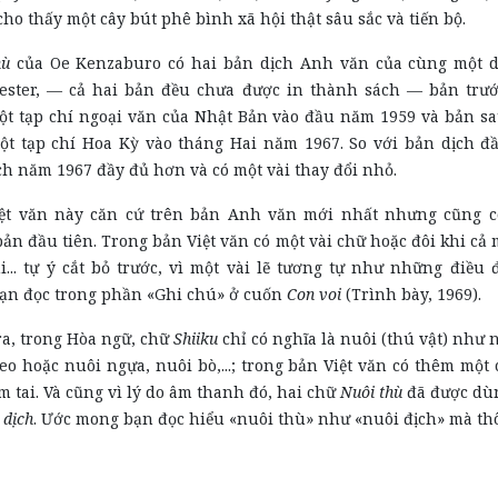
cho thấy một cây bút phê bình xã hội thật sâu sắc và tiến bộ.
hù
của Oe Kenzaburo có hai bản dịch Anh văn của cùng một d
ester, — cả hai bản đều chưa được in thành sách — bản trư
ột tạp chí ngoại văn của Nhật Bản vào đầu năm 1959 và bản s
ột tạp chí Hoa Kỳ vào tháng Hai năm 1967. So với bản dịch đầ
ch năm 1967 đầy đủ hơn và có một vài thay đổi nhỏ.
ệt văn này căn cứ trên bản Anh văn mới nhất nhưng cũng 
bản đầu tiên. Trong bản Việt văn có một vài chữ hoặc đôi khi cả 
i... tự ý cắt bỏ trước, vì một vài lẽ tương tự như những điều 
ạn đọc trong phần «Ghi chú» ở cuốn
Con voi
(Trình bày, 1969).
ra, trong Hòa ngữ, chữ
Shiiku
chỉ có nghĩa là nuôi (thú vật) như 
eo hoặc nuôi ngựa, nuôi bò,...; trong bản Việt văn có thêm một
êm tai. Và cũng vì lý do âm thanh đó, hai chữ
Nuôi thù
đã được dù
 dịch
. Ước mong bạn đọc hiểu «nuôi thù» như «nuôi địch» mà thô