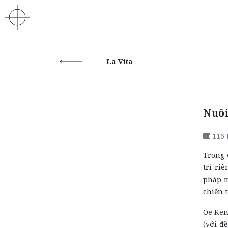
La Vita
Nuôi
116
Trong 
trí ri
pháp m
chiến 
Oe Ken
(với đề