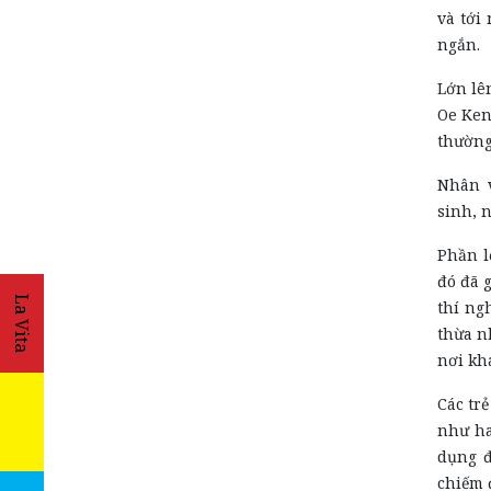
và tới
ngắn.
Lớn lên
Oe Ken
thường
Nhân v
sinh, 
Phần l
đó đã 
La Vita
thí ng
thừa n
nơi kh
Các tr
như ha
dụng đ
chiếm 