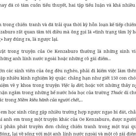
 nay đã có tám cuốn tiểu thuyết, hai tập tiểu luận và khá nhiều
 trong chiến tranh và đã trải qua thời kỳ hỗn loạn kế tiếp chiến
zaburo rất quan tâm tới điều mà ông gọi là «tình trạng tâm lý b
» hay đúng ra, là ngược lại.
ật trong truyện của Oe Kenzaburo thường là những sinh v
những anh lính nước ngoài hoặc những cô gái điếm...
ớn các sinh viên của ông đều nghèo, phải đi kiếm việc làm thê
gặp nhiều kinh nghiệm kỳ quặc: chẳng hạn như giết 150 con chó
hiệm về y khoa trong truyện
Việc lạ đời
; hoặc vớt những thây n
hận ngâm trong những bể nước hóa học của trường
Thuốc
di ch
ác trong
Niềm kiêu hãnh của người chết
,...
ẻ em học sinh cũng gặp nhiều trường hợp ngược ngạo bi đát, ch
i anh em trong một truyện khác của Oe Kenzaburo, được người
i phân phát truyền đơn chống chiến tranh trong một trại q
đóng, lại về sống với một anh lính nước ngoài và một cô gái điế