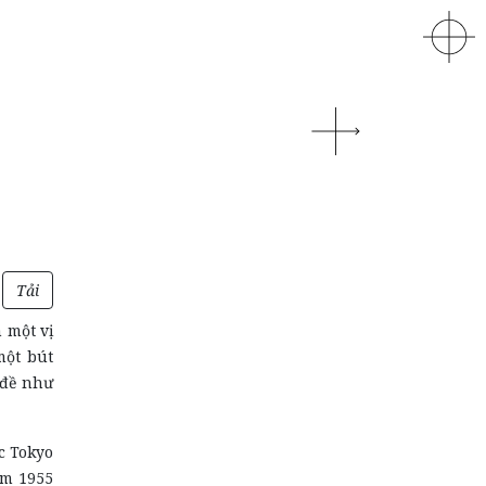
Tải
 một vị
một bút
 đề như
c Tokyo
năm 1955