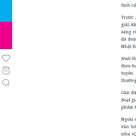
tình c
Trước
giải A
sáng r
đã đem
Nhật B
Nuôi th
theo h
tuyển 
thưởng
Gần đâ
đoạt g
phẩm t
Ngoài 
văn hó
như «Q