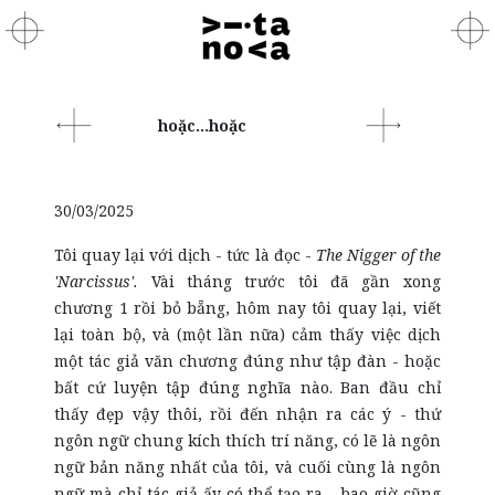
hoặc...hoặc
30/03/2025
Tôi quay lại với dịch - tức là đọc -
The Nigger of the
'Narcissus'.
Vài tháng trước tôi đã gần xong
chương 1 rồi bỏ bẵng, hôm nay tôi quay lại, viết
lại toàn bộ, và (một lần nữa) cảm thấy việc dịch
một tác giả văn chương đúng như tập đàn - hoặc
bất cứ luyện tập đúng nghĩa nào. Ban đầu chỉ
thấy đẹp vậy thôi, rồi đến nhận ra các ý - thứ
ngôn ngữ chung kích thích trí năng, có lẽ là ngôn
ngữ bản năng nhất của tôi, và cuối cùng là ngôn
ngữ mà chỉ tác giả ấy có thể tạo ra - bao giờ cũng