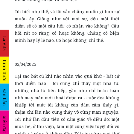
Tôi biết như thế, và tôi vẫn chẳng muốn gì hơn sự
muốn ấy. Giống như với mọi sự, đến một thời
điểm sẽ có một câu hỏi: có nhận vào không? Câu
hỏi rất rõ ràng: có hoặc không. Chẳng có biện
La Vita
minh hay lý lẽ nào. Có hoặc không, chỉ thế.
hình thức
02/04/2025
Tại sao bất cứ khi nào nhìn vào quá khứ - bất cứ
thời điểm nào - tôi cũng chỉ thấy một nhà tù:
những nhà tù liên tiếp, gần như chỉ hoàn toàn
văn bản
nhờ may mắn mới thoát được ra - cuộc đọa khủng
khiếp tới mức tôi không còn dám cảm thấy gì,
thậm chí lần nào cũng thấy vô cùng mãn nguyện.
biểu đạt
Tôi nhớ lần đầu tiên có cảm giác về điều đó: một
mùa hè, ở thư viện, làm một công việc tuyệt đối vô
nghĩa và sống ở không đâu. Xét cho cùng mọi thứ