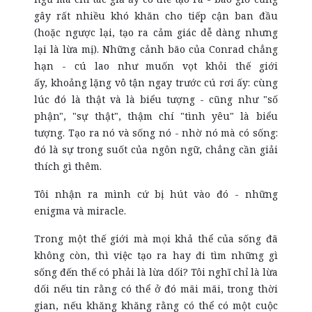
gây rất nhiều khó khăn cho tiếp cận ban đầu
(hoặc ngược lại, tạo ra cảm giác dễ dàng nhưng
lại là lừa mị). Những cảnh bão của Conrad chẳng
hạn - cú lao như muốn vọt khỏi thế giới
ấy, khoảng lặng vô tận ngay trước cú rơi ấy: cùng
lúc đó là thật và là biểu tượng - cũng như "số
phận", "sự thật", thậm chí "tình yêu" là biểu
tượng. Tạo ra nó và sống nó - nhờ nó mà có sống:
đó là sự trong suốt của ngôn ngữ, chẳng cần giải
thích gì thêm.
Tôi nhận ra mình cứ bị hút vào đó - những
enigma và miracle.
Trong một thế giới mà mọi khả thể của sống đã
không còn, thì việc tạo ra hay đi tìm những gì
sống đến thế có phải là lừa dối? Tôi nghĩ chỉ là lừa
dối nếu tin rằng có thể ở đó mãi mãi, trong thời
gian, nếu khăng khăng rằng có thể có một cuộc