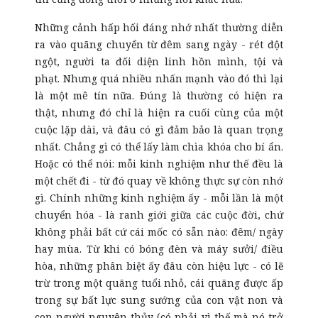
Những cảnh hấp hối đáng nhớ nhất thường diễn
ra vào quãng chuyển từ đêm sang ngày - rét đột
ngột, người ta đối diện linh hồn mình, tội và
phạt. Nhưng quá nhiều nhấn mạnh vào đó thì lại
là một mê tín nữa. Đúng là thường có hiện ra
thật, nhưng đó chỉ là hiện ra cuối cùng của một
cuộc lặp dài, và đâu có gì đảm bảo là quan trọng
nhất. Chẳng gì có thể lấy làm chìa khóa cho bí ẩn.
Hoặc có thể nói: mỗi kinh nghiệm như thế đều là
một chết đi - từ đó quay về không thực sự còn nhớ
gì. Chính những kinh nghiệm ấy - mỗi lần là một
chuyển hóa - là ranh giới giữa các cuộc đời, chứ
không phải bất cứ cái mốc có sẵn nào: đêm/ ngày
hay mùa. Từ khi có bóng đèn và máy sưởi/ điều
hòa, những phân biệt ấy đâu còn hiệu lực - có lẽ
trừ trong một quãng tuổi nhỏ, cái quãng được ấp
trong sự bất lực sung sướng của con vật non và
con người nguyên thủy (có phải vì thế mà nó trở