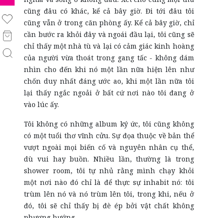
cũng đâu có khác, kể cả bây giờ. Đi tới đâu tôi
cũng vẫn ở trong căn phòng ấy. Kể cả bây giờ, chỉ
cần bước ra khỏi đây và ngoái đầu lại, tôi cũng sẽ
chỉ thấy một nhà tù và lại có cảm giác kinh hoàng
của người vừa thoát trong gang tấc - không dám
nhìn cho đến khi nó một lần nữa hiện lên như
chốn duy nhất đáng ước ao, khi một lần nữa tôi
lại thấy ngắc ngoải ở bất cứ nơi nào tôi đang ở
vào lúc ấy.
Tôi không có những album ký ức, tôi cũng không
có một tuổi thơ vĩnh cửu. Sự đọa thuộc về bản thể
vượt ngoài mọi biến cố và nguyên nhân cụ thể,
dù vui hay buồn. Nhiều lần, thường là trong
shower room, tôi tự nhủ rằng mình chạy khỏi
một nơi nào đó chỉ là để thực sự inhabit nó: tôi
trùm lên nó và nó trùm lên tôi, trong khi, nếu ở
đó, tôi sẽ chỉ thấy bị đè ép bởi vật chất không
phương hướng.