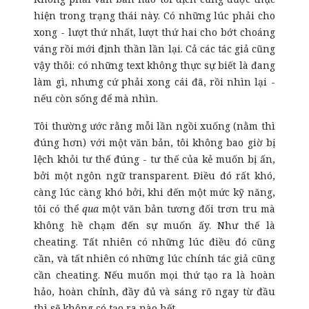
hiện trong trạng thái này. Có những lúc phải cho
xong - lượt thứ nhất, lượt thứ hai cho bớt choáng
váng rồi mới định thần lần lại. Cả các tác giả cũng
vậy thôi: có những text không thực sự biết là đang
làm gì, nhưng cứ phải xong cái đã, rồi nhìn lại -
nếu còn sống để mà nhìn.
Tôi thường ước rằng mỗi lần ngồi xuống (nằm thì
đúng hơn) với một văn bản, tôi không bao giờ bị
lệch khỏi tư thế đúng - tư thế của kẻ muốn bị ấn,
bởi một ngôn ngữ transparent. Điều đó rất khó,
càng lúc càng khó bởi, khi đến một mức kỹ năng,
tôi có thể
qua
một văn bản tương đối trơn tru mà
không hề chạm đến sự muốn ấy. Như thế là
cheating. Tất nhiên có những lúc điều đó cũng
cần, và tất nhiên có những lúc chính tác giả cũng
cần cheating. Nếu muốn mọi thứ tạo ra là hoàn
hảo, hoàn chỉnh, đầy đủ và sáng rõ ngay từ đầu
thì sẽ không có tạo ra nào hết.