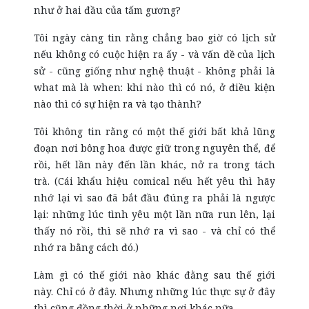
như ở hai đầu của tấm gương?
Tôi ngày càng tin rằng chẳng bao giờ có lịch sử
nếu không có cuộc hiện ra ấy - và vấn đề của lịch
sử - cũng giống như nghệ thuật - không phải là
what mà là when: khi nào thì có nó, ở điều kiện
nào thì có sự hiện ra và tạo thành?
Tôi không tin rằng có một thế giới bất khả lũng
đoạn nơi bông hoa được giữ trong nguyên thể, để
rồi, hết lần này đến lần khác, nở ra trong tách
trà. (Cái khẩu hiệu comical nếu hết yêu thì hãy
nhớ lại vì sao đã bắt đầu đúng ra phải là ngược
lại: những lúc tình yêu một lần nữa run lên, lại
thấy nó rồi, thì sẽ nhớ ra vì sao - và chỉ có thể
nhớ ra bằng cách đó.)
Làm gì có thế giới nào khác đằng sau thế giới
này. Chỉ có ở đây. Nhưng những lúc thực sự ở đây
thì cũng đồng thời ở những nơi khác nữa.