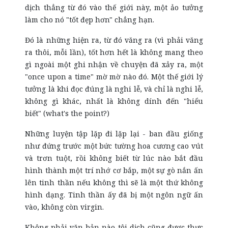
dịch thẳng từ đó vào thế giới này, một ảo tưởng
làm cho nó "tốt đẹp hơn" chẳng hạn.
Đó là những hiện ra, từ đó văng ra (vì phải văng
ra thôi, mỗi lần), tốt hơn hết là không mang theo
gì ngoài một ghi nhận về chuyện đã xảy ra, một
"once upon a time" mờ mờ nào đó. Một thế giới lý
tưởng là khi đọc đúng là nghi lễ, và chỉ là nghi lễ,
không gì khác, nhất là không dính đến "hiểu
biết" (what's the point?)
Những luyện tập lặp đi lặp lại - ban đầu giống
như đứng trước một bức tường hoa cương cao vút
và trơn tuột, rồi không biết từ lúc nào bắt đầu
hình thành một trí nhớ cơ bắp, một sự gò nắn ấn
lên tinh thần nếu không thì sẽ là một thứ không
hình dạng. Tinh thần ấy đã bị một ngôn ngữ ấn
vào, không còn virgin.
Không phải văn bản nào tôi dịch cũng được thực