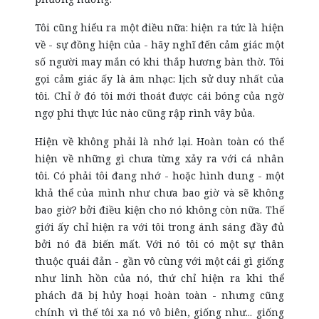
Tôi cũng hiểu ra một điều nữa: hiện ra tức là hiện
về - sự đồng hiện của - hãy nghĩ đến cảm giác một
số người may mắn có khi thắp hương bàn thờ. Tôi
gọi cảm giác ấy là âm nhạc: lịch sử duy nhất của
tôi. Chỉ ở đó tôi mới thoát được cái bóng của ngờ
ngợ phi thực lúc nào cũng rập rình vây bủa.
Hiện về không phải là nhớ lại. Hoàn toàn có thể
hiện về những gì chưa từng xảy ra với cá nhân
tôi. Có phải tôi đang nhớ - hoặc hình dung - một
khả thể của mình như chưa bao giờ và sẽ không
bao giờ? bởi điều kiện cho nó không còn nữa. Thế
giới ấy chỉ hiện ra với tôi trong ánh sáng đầy đủ
bởi nó đã biến mất. Với nó tôi có một sự thân
thuộc quái đản - gần vô cùng với một cái gì giống
như linh hồn của nó, thứ chỉ hiện ra khi thể
phách đã bị hủy hoại hoàn toàn - nhưng cũng
chính vì thế tôi xa nó vô biên, giống như... giống