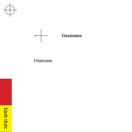
Unamuno
Unamuno
hình thức