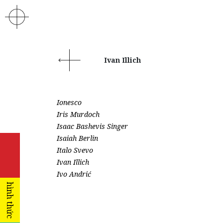
Ivan Illich
Ionesco
Iris Murdoch
Isaac Bashevis Singer
Isaiah Berlin
Italo Svevo
Ivan Illich
Ivo Andrić
hình thức