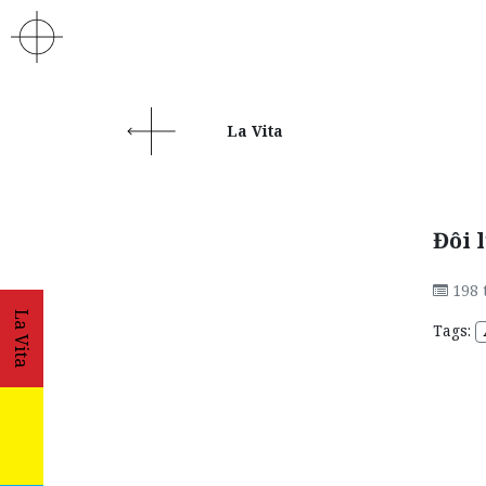
La Vita
Đôi 
198
La Vita
Tags: