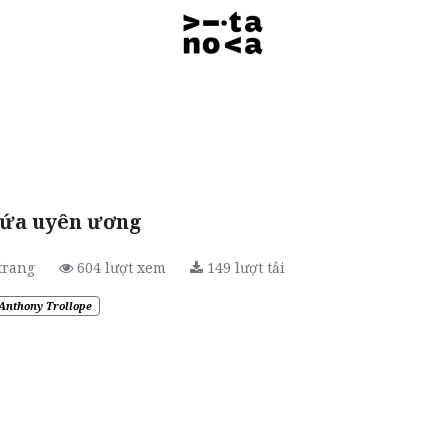
lứa uyên ương
trang
604
lượt xem
149
lượt tải
Anthony Trollope